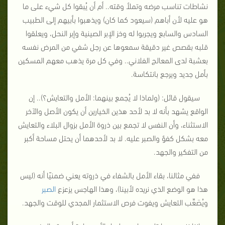
نشاطات تناسب مرضه وتملأ وقته.. أم أن يُبقوا كل شيء على ما
هو عليه لأن أباهم (سيعود كما كان) ويذهبوا بأبيهم إلى الطبيب
السادس والسابع ويجربوا له وخز الإبر الصينية وإبر النحل، ويعلقوا
قلبه بقصص غير دقيقة سمعوها عن رجل شفي من المرض نفسه
بعشبة لدى المعالج الفلاني.. وفي كل مرة يذهب معهم المسكين
بأمل جديد ويرجع بانتكاسة.
سيقول قائل: (ولماذا لا يُجمع بينهما: الأمل والتعايش؟).. إن
الواقع يشهد بأنه لا بد لأحد هذين الخيارين أن يكون الأصل والآخر
الاستثناء، وأن النفس لا تجمع بين ذروة الأمل بزوال البلاء والتعايش
معه بشكل كفؤ والصبر عليه. لا بد لأحدهما أن يحتل مساحة أكبر
من التفكير والجهد.
ففي مثالنا، بقاء الأمل بالشفاء في ذروته يعني ضمنيًا أنه (ليس
هذا هو الوضع الذي نريده لأبينا)، وهذا الهاجس يزعزع
الصبر
ويُصَعِّب التعايش ويفوت فرص الاستثمار المجدي للوقت والجهد.