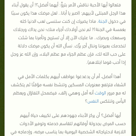
فتعالوا أيها الأحبة نناقش الأمر بتروٍّ: أيهما أفضل؟! أن يقول أبناء
هذا الرجل المبتلى لأبيهم: (اصبر يا أبانا.. لعل مرضك هذا يكون سببًا
في دخول
الجنة
. ماذا يضيرك إن كنت ستنسى تعب الدنيا كله
بغمسة في الجنة؟! ثم نحن أولادك أجزاء منك؛ نحن يداك ورجلاك
وسمعك وبصرك.. ما عليك الآن إلا أن تستريح وتأمرنا بما شئت
لنخدمك بعيوننا وننال أجر برِّك. نسأل الله أن يكون مرضك دلالة
على حب الله لك، فإن عظم الجزاء مع عظم البلاء، وإن الله عز وجل
إذا أحب قوما ابتلاهم).
أهذا أفضل، أم أن يدغدغوا عواطف أبيهم بكلمات الأمل في
الشفاء فترتفع معنويات المسكين وتنشط نفسه مؤقتًا ثم يتكشف
له مع مرور
الوقت
أنه أمل وهمي زائف، فيضمحل التفاؤل ويعظم
اليأس وتنتكس
النفس
؟
أيها أفضل؟ أن يركز الأبناء جهودهم على تكييف حياة أبيهم
حسب المرض بجدولة أوقاتهم لتقاسم خدمته وتوفير الأدوات
اللازمة لاحتياجاته الشخصية اليومية بما يناسب مرضه، وإدماجه في