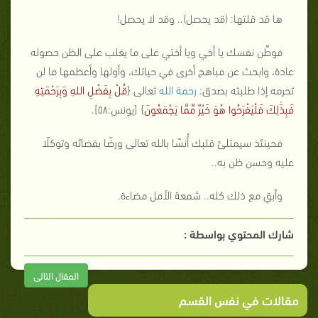
ها قد قلتها: (قد يحصل).. وقد لا يحصل!
فوطِّن نفسك يا أخي ويا أختي على ما يغلب على الظن حصوله
عادة، وابحث عن مباهج أخرى في حياتك، وأولها وأعظمها ما لن
تحرمه إذا طلبته بصدق:
رحمة الله
تعالى {
قُلْ بِفَضْلِ اللهِ وَبِرَحْمَتِهِ
فَبِذَٰلِكَ فَلْيَفْرَحُوا هُوَ خَيْرٌ مِّمَّا يَجْمَعُونَ
} [يونس:٥٨].
فحينئذ سيمتلئ قلبك أُنسًا بالله تعالى ورضًا بقضائه وتوكلًا
عليه وحسن ظن به..
وأبقِ مع ذلك كله.. شمعة الأمل مضاءة.
شارك المحتوي بواسطة :
المقال التالى
مقالات في نفس القسم