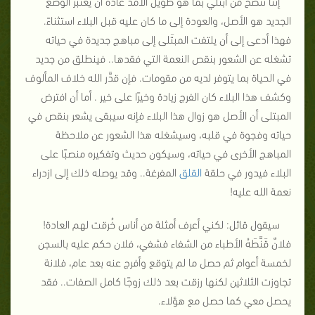
إننا ننصح من ابتلي بما هو طويل الأمد عادة أن يعتبر الوضع
الجديد هو الأصل، والعودة إلى ما كان عليه قبل البلاء استثناءً.
فهذا أدعى إلى أن يلتفت المبتَلى إلى مباهج جديدة في حياته
تشغله عن الشعور بنقص النعمة التي فقدها.. فينطلق من جديد
في الحياة بما يتوفر لديه من مقومات. فإن قدَّر الله خلاف المألوف
وكشف هذا البلاء كان الفرج زيادة وخيرًا على خير . أما أن افترض
المبتلى أن الأصل هو زوال هذا البلاء فإنه سيبقى يشعر بنقص في
حياته وفجوة في قلبه، وسيشغله هذا الشعور عن ملاحظة
المباهج الأخرى في حياته، وسيكون حديث وتفكيره منصبًا على
البلاء فيدور في حلقة
القلق
المفرغة.. وقد يوصله ذلك إلى ازدراء
نعمة الله عليه!
سيقول قائل: لكني أعرف أمثلة من أناس خُرقت لهم العادة!
فلانٌ قَنَّطَهُ الأطباء من الشفاء فشفي، فلان حكم عليه بالسجن
لخمسة أعوام ثم حصل ما لم يتوقع وأفرج عنه بعد عام، فلانة
تجاوزت الثلاثين لكنها رزقت بعد ذلك زوجًا كامل الصفات.. فقد
يحصل معي كما حصل مع هؤلاء.