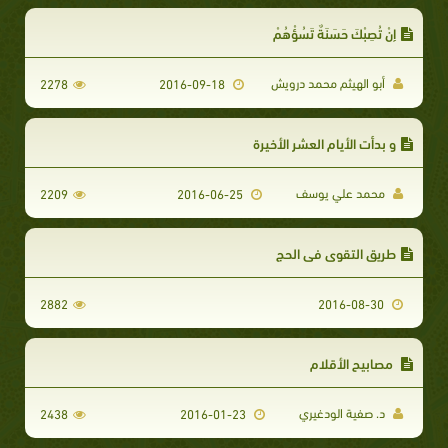
إِنْ تُصِبْكَ حَسَنَةٌ تَسُؤْهُمْ
أبو الهيثم محمد درويش
2278
2016-09-18
و بدأت الأيام العشر الأخيرة
محمد علي يوسف
2209
2016-06-25
طريق التقوى في الحج
2882
2016-08-30
مصابيح الأقلام
د. صفية الودغيري
2438
2016-01-23