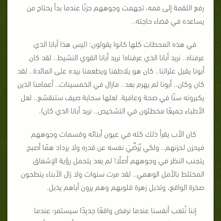
رفع اللقمة إلى فمه، تجهمت وجوههم حزنًا عندما بدأ يحتاج من
يساعده في قضاء حاجته..
في هذه المحطات كلها كانوا يقولون: (ليس هذا أبانا الذي
عرفناه.. نريد أبانا الذي عرفناه! نريد أبانا القوي النشيط.. لقد كان
أبونا يقيل عثراتنا.. كان هو يلاطفنا ويطعمنا بيده على المائدة.. لقد
كان وكان.. أبونا لم يهرم بعد.. مازال في الخمسينات.. أعمامنا الذين
يكبرونه سنًا في صحة وعافية. لعلها سحابة صيف ستنقشع.. لعل
الأطباء جميعًا مخطئون في التشخيص.. نريد أبانا الذي كان).
كان الأب يقرأ ذلك كله في عيون أبنائه وقسمات وجوههم
فيحزن لحزنهم.. ولكي يُرَضِّيَ نفسه عن قدره ولا يزداد همًا أصبح
يتجنب النظر في وجوههم أصلًا! لم يعد يتحمل رؤية الإشفاق
المختلط بالأمل الوهمي.. لقد مرت سنوات ولا زال الأبناء ينطحون
صخرة الواقع، وتذبل زهرة قلوبهم وهم يرون أباهم يذبل.
إننا نُتعب أنفسنا عندما نرفض واقعًا جديدًا سيستمر؛ عندما