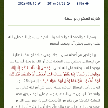
2026/08/10
2016/04/23
2156
شارك المحتوي بواسطة :
بسم الله والحمد لله والصلاة والسلام على رسول الله صلى الله
عليه وسلم وعلى آله وصحبه أجمعين
بر الوالدين من أعظم سبل النجاة، وهي عبادة لها مكانة عالية
في الإسلام، ويكفي بهذه العبادة شرفا أن الله عز وجل أمر بها بعد
توحيد الله سبحانه؛ قال الله تعالى: {
وَقَضَىٰ رَبُّكَ أَلَّا تَعْبُدُوا إِلَّا إِيَّاهُ
وَبِالْوَالِدَيْنِ إِحْسَانًا ۚ إِمَّا يَبْلُغَنَّ عِندَكَ الْكِبَرَ أَحَدُهُمَا أَوْ كِلَاهُمَا فَلَا تَقُل
لَّهُمَا أُفٍّ وَلَا تَنْهَرْهُمَا وَقُل لَّهُمَا قَوْلًا كَرِيمًا
} [الإسراء:25]، وبر
الوالدين أجل الوسائل للوفاء بصلة الرحم التي أمر الله تعالى بها،
ولقد حث الرسول صلى الله عليه وسلم على الوفاء بحق هذه
العبادة الشريفة في كثير من الأحاديث النبوية؛ فعن عبد الله بن
عمرو رضي الله تعالى عنه قال: «أنَّ رجلًا أتى النبيَّ صلَّى اللهُ عليهِ