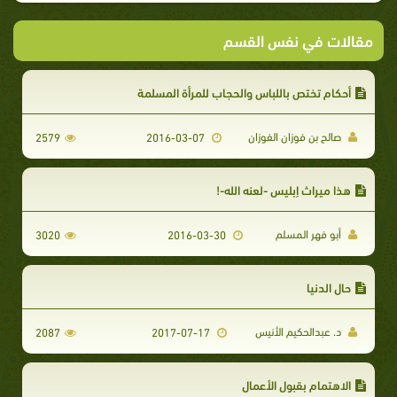
مقالات في نفس القسم
أحكام تختص باللباس والحجاب للمرأة المسلمة
صالح بن فوزان الفوزان
2579
2016-03-07
هذا ميراث إبليس -لعنه الله-!
أبو فهر المسلم
3020
2016-03-30
حال الدنيا
د. عبدالحكيم الأنيس
2087
2017-07-17
الاهتمام بقبول الأعمال