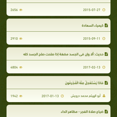
2656
2015-07-27
كيمياء السعادة
2910
2015-09-11
حديث: ألا وإن في الجسد مضغة إذا صلحت صلح الجسد كله
4804
2017-02-13
مَاذَا يَسْتَعْجِلُ مِنْهُ الْمُجْرِمُونَ
أبو الهيثم محمد درويش
1942
2017-01-13
ضياع صلاة الفجر - مظاهر الداء