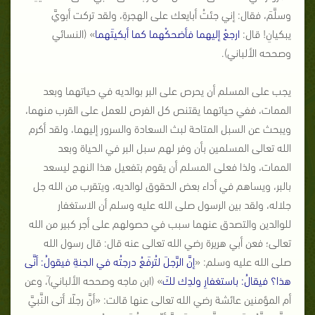
وسلَّمَ، فقال: إني جئتُ أبايعك على الهجرةِ، ولقد تركت أبويَّ
يبكيانِ! قال:
ارجعْ إليهما فأضحكْهما كما أبكيتَهما
» (النسائي
وصححه الألباني).
يجب على المسلم أن يحرص على البر بوالديه في حياتهما وبعد
الممات، ففي حياتهما يقتنص كل الفرص للعمل على القرب منهما،
ويبحث عن السبل المتاحة لبث السعادة والسرور إليهما، ولقد أكرم
الله تعالى المسلمين بأن وفر لهم سبل البر في الحياة وبعد
الممات، ولذا فعلى المسلم أن يقوم بتفعيل هذا النهج ليسعد
بالبر، ويساهم في أداء بعض الحقوق لوالديه، ويتقرب من الله جل
جلاله، ولقد بين الرسول صلى الله عليه وسلم أن الاستغفار
للوالدين والتصدق عنهما سبب في حصولهم على أجر كبير من الله
تعالى؛ فعن أبي هريرة رضي الله تعالى عنه قال: قال رسول الله
صلى الله عليه وسلم: «
إنَّ الرَّجلَ لتُرفَعُ درجتُه في الجنةِ فيقولُ: أنَّى
هذا؟ فيقالُ: باستغفارِ ولدِك لكَ
» (ابن ماجه وصححه الألباني)َ، وعن
أم المؤمنين عائشة رضي الله تعالى عنها قالت: «أنَّ رجلًا أتى النَّبيَّ