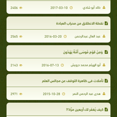
خالد أبو شادي
2406
2017-03-10
نقطة الانطلاق من محراب العبادة
عبد العال عبدالرحمن
2565
2016-03-20
وَمِنْ قَوْمِ مُوسَى أُمَّةٌ يَهْدُونَ
أبو الهيثم محمد درويش
2143
2016-07-13
تأملات في ظاهرة التوقف عن مجالس العلم
هدى عبد الرحمن النمر
2971
2015-10-28
كيف يُغفَر لك أربعين مرَّة؟!