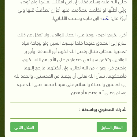
صلَّى اللَّهُ علَيهِ وسلَّمَ فقالَ: إنَّ أمِّي افتُلِتَت نفسُها ولم توصِ،
وإنِّي أظنُّها لو تَكَلَّمت لتصدَّقَت، فلَها أجرٌ إن تصدَّقتُ عَنها وليَ
أجرٌ؟ قالَ:
نعَم
» (ابن ماجه وصححه الألباني).
أخي الكريم: احرص يوميا على الدعاء للوالدين ولا تغفل عن ذلك،
سارع إلى التصدق عنهما كلما تيسرت السبل ولو بزجاجة مياه
تعطيها لمحتاج، فتنال بفضل الله الكريم أجر الصدقة، وأجر بر
الوالدين، وتكون سببا في حصولهم على الأجر من الله الكريم،
وتصبح في رضوان من الله تعالى، وإن أبكيتهما فارجع إليهما
فأضحكهما. نسأل الله تعالى أن يجعلنا من المحسنين، والحمد لله
رب العالمين والصلاة والسلام على سيدنا محمد صلى الله عليه
وسلم وعلى آله وصحبه أجمعين.
شارك المحتوي بواسطة :
المقال السابق
المقال التالى