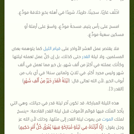
اخْلُف غازيًا، سجينًا، طريدًا، شريدًا في أهله بخيرٍ خلافة مودِّعٍ.
امسح على رأس يتيم، مسحةَ مودِّعٍ، واسعَ على أرملة أو
مسكين سعيةَ مودِّعٍ.
فلا يقتصر عمل العشر الأواخر على
قيام الليل
كما يتوهمه بعض
المسلمين، ولا ليلة
القدر
حتى كذلك، بل إن كلَّ عمل تعمله ليلتها
وكأنك عملته في أكثرَ من ألف شهر، بل خير مما تعمل في ألف
شهر وليس مجرد أكثر، في ثلاثٍ وثمانين سنة! في أي باب من
أبواب الخير..لأن الله تعالى قال: {
لَيْلَةُ الْقَدْرِ خَيْرٌ مِنْ أَلْفِ شَهْرٍ
}
[القدر:3].
هذه الليلة المباركة، قد تكون آخر ليلة قدر في حياتك، وهي التي
يأخذ الملَك فيها قوائم الأموات قبل ليلة القدر القادمة: «ينسخ
لملك
الموت
من يموت ليلة القدر إلى مثلها، وذلك لأن الله عز
وجل يقول: {
إِنَّا أَنْزَلْنَاهُ فِي لَيْلَةٍ مُبَارَكَةٍ فِيهَا يُفْرَقُ كُلُّ أَمْرٍ حَكِيمٍ
}