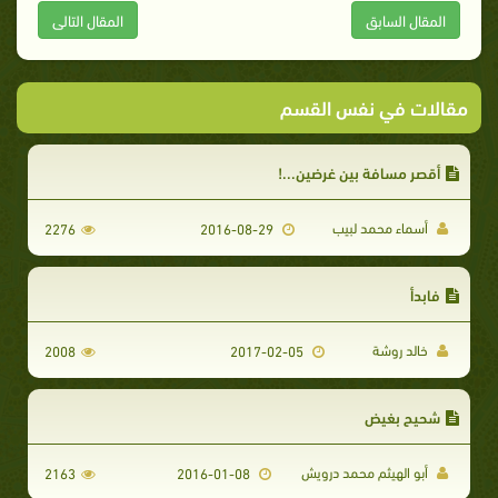
المقال السابق
المقال التالى
مقالات في نفس القسم
أقصر مسافة بين غرضين...!
أسماء محمد لبيب
2276
2016-08-29
فابدأ
خالد روشة
2008
2017-02-05
شحيح بغيض
أبو الهيثم محمد درويش
2163
2016-01-08