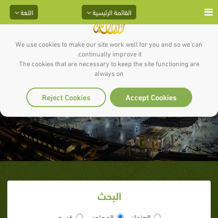
القائمة الرئيسية
اللغة
We use cookies to make our site work well for you and so we can
continually improve it.
The cookies that are necessary to keep the site functioning are
always on
هي عشر أواخر من؟!
Reject Cookies
Accept Cookies
البحث
العنوان
المحتوى
قسم