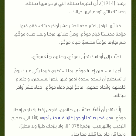
برقم: [1914])، أي اعتبرها صلاتك التي تودع فيها صلاتك،
وصلاتك التي تودع فيها حياتك..
فيا أيها الراحل اعتبر هذه العشر عشر أواخر حياتك، فقم فيها
مؤمنا محتسبًا قيام مودِّع، وصلِّ صلاتها فرضا ونفلا صلاة مودِّع.
صم نهارها مؤمنًا محتسبًا صيام مودِّع.
تَحَبَّب إلى أرحامك تحبُّبَ مودِّعٍ، وصلهم صِلْة مودِّعٍ...
أَعِنِ المسلمين إعانة مودِّع، بما تستطيع، فربما يأتي عليك يومٌ
لا تستطيع أن تسجد سجدة تدعو فيها بنصر المسلمين، واجتماع
كلمتهم واتِّحاد صفهم.. فادعُ لهم دعاء مودِّعٍ.. دعاء عشر أواخر
حياتك..
إنَّك تقدر أن تُفَطّر صائمًا، بل صائمين، فاجعل إفطارك لهم إفطار
مودِّعٍ: «
من فطر صائما أو جهز غازيا فله مثل أجره
» (الألباني، صحيح
الترغيب والتهرهيب، برقم:[1078])، ولا يلزمك طيرًا ولا فطيرًا،
وإنما مَن جاد بما مَلَكَ فما بخِل.