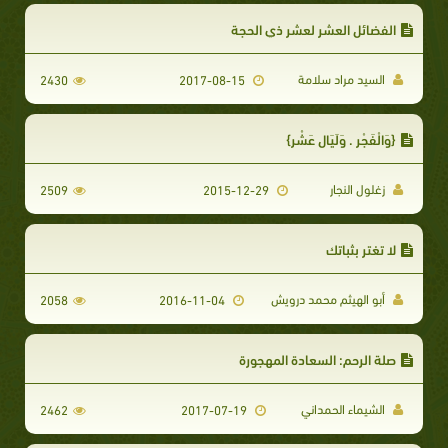
الفضائل العشر لعشر ذي الحجة
السيد مراد سلامة
2430
2017-08-15
{وَالْفَجْرِ . وَلَيَالٍ عَشْرٍ}
زغلول النجار
2509
2015-12-29
لا تغتر بثباتك
أبو الهيثم محمد درويش
2058
2016-11-04
صلة الرحم: السعادة المهجورة
الشيماء الحمداني
2462
2017-07-19