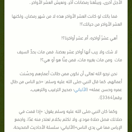
الأجل أخرى، ويبلِّغنا رمضانات أُخَر، ونعيش العشر الأواخر..
فما بالك لو كانت العشر الأواخر هذه لا من شهر رمضان، ولكنها
العشر الأواخر من حياتك؟!
أهي عشرُ أواخره، أم عشر أواخرنا؟!
لا شك ولا ريب أنها أواخر عشر بعضنا، فمن مات بحدِّ السيف
مات ومن مات بغيره مات، فمن مِنَّا هو أو هي؟!
نحن نرجو الله تعالى أن نكون ممن طالت أعمارهم وحسُنت
أعمالهم، كما قال النبي صلى الله عليه وسلم: «خير الناس من طال
عمره وحسن عمله» (
الألباني
؛ صحيح الترغيب والترهيب،
برقم[3364]).
وكما كان النبي صلى الله عليه وسلم يقول: «إذا قمت في
صلاتك فصل صلاة مودع، ولا تكلم بكلام تعتذر منه غدًا، واجمع
الإياس مما في يدي الناس»(الألباني؛ سلسلة الأحاديث الصحيحة،