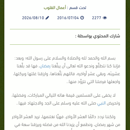
تحت قسم :
أعمال القلوب
2026/08/10
2016/07/04
2277
شارك المحتوي بواسطة :
بسم الله والحمد لله والصلاة والسلام على رسول الله؛ وبعد:
فإننا كنا نتطلَّع وندعو الله تعالى أن يبلِّغنا
رمضان
، فها قد بلَّغنا
عشرينَه، وبقي عشر أواخره، فاللهم بَلِّغناها، وارزقنا غلتها وبركتها،
واجعلها فرصتنا التي نتزوَّد منها..
لا يخفى على المسلمين قيمة هاته الليالي المباركات، وفضلها،
وتحريض
النبي
صلى الله عليه وسلم على الجد والاجتهاد فيها..
ولكننا نردد دائمًا العشر الأواخر، فهيَّا نغتنمها، نريد العشر الأواخر
من شهر رمضان، ونطمع أن يزيدنا الله من فضله ويرزقنا سعة في