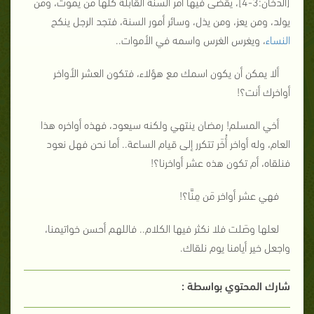
[الدخان:3-4]، يقضى فيها أمر السنة القابلة كلها من يموت، ومن
يولد، ومن يعز، ومن يذل، وسائر أمور السنة، فتجد الرجل ينكح
النساء
، ويغرس الغرس واسمه في الأموات..
ألا يمكن أن يكون اسمك مع هؤلاء، فتكون العشر الأواخر
أواخرك أنت؟!
أخي المسلم! رمضان ينتهي ولكنه سيعود، فهذه أواخره هذا
العام، وله أواخر أُخَر تتكرر إلى قيام الساعة.. أما نحن فهل نعود
فنلقاه، أم تكون هذه عشر أواخرنا؟!
فهي عشر أواخر مَن مِنَّا؟!
لعلها وصَلت فلا نكثر فيها الكلام.. فاللهم أحسن خواتيمنا،
واجعل خير أيامنا يوم نلقاك.
شارك المحتوي بواسطة :