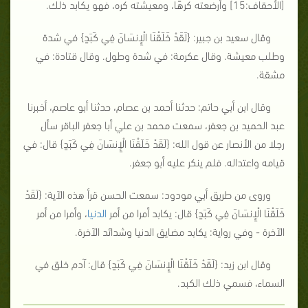
[الأحقاف:15] وأرضعته كرهًا، ومعيشته كره، فهو يكابد ذلك.
وقال سعيد بن جبير: {
لَقَدْ خَلَقْنَا الْإِنسَانَ فِي كَبَدٍ
} في شدة
وطلب معيشة. وقال عكرمة: في شدة وطول. وقال قتادة: في
مشقة.
وقال ابن أبي حاتم: حدثنا أحمد بن عصام، حدثنا أبو عاصم، أخبرنا
عبد الحميد بن جعفر، سمعت محمد بن علي أبا جعفر الباقر سأل
رجلا من الأنصار عن قول الله: {
لَقَدْ خَلَقْنَا الْإِنسَانَ فِي كَبَدٍ
} قال: في
قيامه واعتداله. فلم ينكر عليه أبو جعفر.
وروى من طريق أبي مودود: سمعت الحسن قرأ هذه الآية: {
لَقَدْ
خَلَقْنَا الْإِنسَانَ فِي كَبَدٍ
} قال: يكابد أمرا من أمر
الدنيا
، وأمرا من أمر
الآخرة - وفي رواية: يكابد مضايق الدنيا وشدائد الآخرة.
وقال ابن زيد: {
لَقَدْ خَلَقْنَا الْإِنسَانَ فِي كَبَدٍ
} قال: آدم خلق في
السماء، فسمي ذلك الكبد.