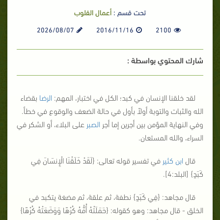
تحت قسم :
أعمال القلوب
2026/08/07
2016/11/16
2100
شارك المحتوي بواسطة :
لقد خلقنا الإنسان في كبد؛ الكل في اختبار، المهم:
الرضا
بقضاء
الله والثبات والتوبة أولاً بأول في حالة الضعف والوقوع في خطأ.
وفي النهاية المؤمن بين أجرين إما أجر
الصبر
على البلاء، أو الشكر في
السراء، والله المستعان.
قال
ابن كثير
في تفسير قوله تعالى: {
لَقَدْ خَلَقْنَا الْإِنسَانَ فِي
كَبَدٍ
} [البلد:4].
قال مجاهد: {
فِي كَبَدٍ
} نطفة، ثم علقة، ثم مضغة يتكبد في
الخلق - قال مجاهد: وهو كقوله: {
حَمَلَتْهُ أُمُّهُ كُرْهًا وَوَضَعَتْهُ كُرْهًا
}