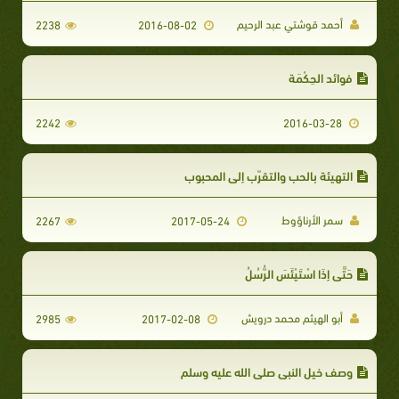
أحمد قوشتي عبد الرحيم
2238
2016-08-02
فوائد الحِكْمَة
2242
2016-03-28
التهيئة بالحب والتقرّب إلى المحبوب
سمر الأرناؤوط
2267
2017-05-24
حَتَّى إِذَا اسْتَيْئَسَ الرُّسُلُ
أبو الهيثم محمد درويش
2985
2017-02-08
وصف خيل النبي صلى الله عليه وسلم