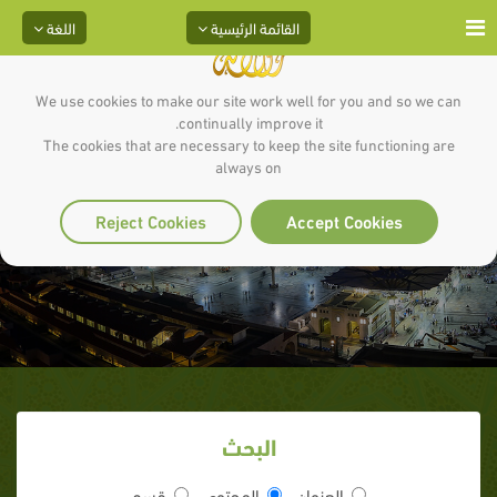
القائمة الرئيسية
اللغة
We use cookies to make our site work well for you and so we can
continually improve it.
The cookies that are necessary to keep the site functioning are
always on
كَبَد
Reject Cookies
Accept Cookies
البحث
العنوان
المحتوى
قسم