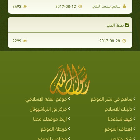
سامح محمد البلاح
3493
2017-08-12
صفة الحج
2299
2017-08-28
ساهم في نشر الموقع
موقع الفقه الإسلامي
دليلك للإسلام
مركز نور إنترناشيونال
كيف تساعدنا
اربط موقعك معنا
اهداف الموقع
خريطة الموقع
شكر وتقدير
مطلوب للموقع