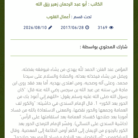
الكاتب : أبو عبد الرحمان زهير رزق الله
تحت قسم :
أعمال القلوب
2026/08/10
2017/06/28
3169
شارك المحتوي بواسطة :
المؤمن عند الفتن: الحمد للّه يهدي من يشاء فيوفقه بفضله،
ويضل من يشاء فيخذله بعدله، والصلاة والسلام على سيدنا
محمد، وعلى آله وصحبه، ومن اهتدى بهديه. أما بعد فقد روى ابن
ماجة في سننه عن عبد الله بن سرجس رضي الله عنه قال: "كان
رسول الله صلى الله عليه وسلم يقول: «اللهم إني أعوذ بك من
الحور بعد الكور» 1. قال الإمام السندي في حاشيته: "والكور لف
العمامة وجمعها والحور نقضها، والمعنى الاستعاذة بالله من فساد
أمورنا بعد صلاحها كفساد العمامة بعد استقامتها على الرأس"
(حاشية السندي على النسائي). وفسّر الإمام الترمذي الحور بعد
الكور بالرجوع من الإيمان إلى الكفر أومن الطاعة إلى المعصية. وقال
المباركفوري: "أي النقصان بعد الزيادة و فساد الأمور بعد صلاحها"