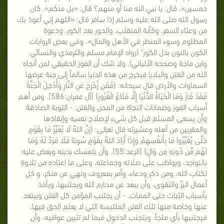
خمسين»، قال: يا نبي الله منا أو منهم؟ قال: «بل منكم». كان
رسول الله صلى الله عليه وسلم إذا سافر قال: «اللهم إني أعوذ بك
من وعثاء السفر، وكآبة المنقلب، والحور بعد الكور، ودعوة
المظلوم وسوء المنظر في الأهل والمال»، وفي بعض الروايات
الكون بالنون بدل الكور" (رواه الإمام مسلم والترمذي والنسائي
وابن ماجة وصححه الألباني). ولا شك أن الفوز الحقيقي لمن أنجاه
الله من الفتن والبلايا فيخرج من هذه الدنيا سالماً إلى جنة عرضها
السماوات والأرض قال سبحانه: {فَمَن زُحْزِحَ عَنِ النَّارِ وَأُدْخِلَ الْجَنَّةَ
فَقَدْ فَازَ وَمَا الْحَيَاةُ الدُّنْيَا إِلَّا مَتَاعُ الْغُرُورِ} [آل عمران:586]. ومن أهم
أسباب الفوز وضمانات النجاة من المحن والفتن: - التوبة الصادقة
وأن يسعى المسلم قبل كل شيء لإصلاح نفسه وإنقاذها
والمقربين من أهله وعشيرته قال تعالى: {إنَّ اللهََّ لَا يُغَيِّرُ مَا بِقَوْمٍ
حَتَّىٰ يُغَيِّرُوا مَا بِأَنفُسِهِمْ وَإِذَا أَرَادَ اللهَُّ بِقَوْمٍ سُوءًا فَلَا مَرَدَّ لَهُ وَمَا
لَهُم مِّن دُونِهِ مِن وَالٍ} [الرعد:55]. وأن يتمسك بدينه ويعض عليه
بالنواجد، ويواظب على صلاته وجماعته، وعلى ما اعتاده من تلاوة
لكتاب الله، ومن ذكر ودعاء، وأمر بمعروف ونهي عن منكر، و كل
أعمال البِرّ والتقوى، وأن يبعد عن محارم الله ويجتنبها، ويأخذ
بأسباب الثبات حتى الممات. - أن يجتنب المؤمن كل الفتن ويبتعد
عنها وخاصة منها تلك الفتن الملتبسة التي لا يعلم الحق فيها،
فيجتنبها بأي ملجأ، ويتجنب الدخول فيما لم تتبين عواقبه، وأن