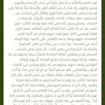
ثوب العلم والتقدُّم م ما جعل كثيراً من شباب الإسلام يغتربهم
ويسير ورائهم، ولا شك أن من أعظم الفتن وأشدها شرّاً وخطراً على
الإسلام وعلى المسلمين فتنة الهرج والقتل التي استحرت بين
المسلمين، فقد سفكت الدماء، وأزهقت الأرواح، واستباحت
الحرمات. وصدق رسول الله صلى الله عليه وسلم القائل: «ويل
للعرب من شر قد اقترب فتنا كقطع الليل المظلم، يصبح الرجل
مؤمناً ويمسي كافراً، يبيع قوم دينهم بعرض من الدنيا قليل،
المتمسك فيهم يومئذ بدينه كالقابض على الجمر» (رواه الإمام
أحمد في المسند). وما يحدث في زماننا من الفتن العظيمة
والابتلاءات الشديدة في بعض البلاد، قد يجعل بعض الشباب
المسلم يتردى وينقض أعماله الصالحة بأعمال سيئة، ومنهم من قد
يضعف إيمانه فيهجر المساجد ودور العبادة، أو يهجر إخوانه
المؤمنين ويبعد عنهم، ومنهم من قد ينزلق ويتردى في ظلمات
الذنوب والمعاصي، فقد نسمع أحياناً عن أخٍ قد تردى هنا، أو أخت
نزعت عنها حجاب العفاف هناك وتعرّت من لباس الحياء، وآخر كان
متع هدا لكتاب ربه يعمر به مجالسه وينير به ظلام ليله فتركه
وهجره، وآخر كان لا يستمع للموسيقى والغناء فما باله اليوم صار
عليها من المدمنين. ولست أعني هنا الغافلين من الذين لاخلاق
لهم ولا أقصدهم أولئك الذين لا يصلون ولايزكون ولا يعبدون الله
أبداً". وما أكثرهم في هذا الزمان؛ فهؤلاء قد ضرب الله لهم مثلاً