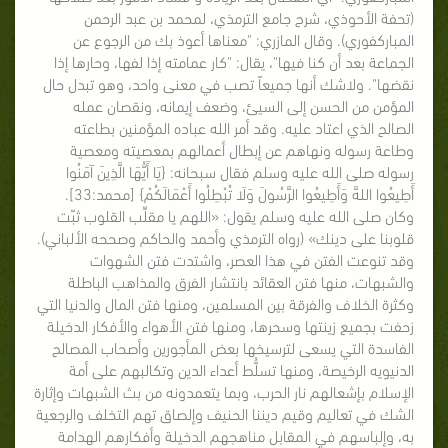
(تحفة الأحوذي، شرح جامع الترمذي، لمحمد بن عبد الرحمن
المباركفوري). وقال المازري: "معناها أعوذ بك من الرجوع عن
الجماعة بعد أن كنا فيها"، يقال: "كار عمامته إذا لفها، وحارها إذا
نقضها". ولاشك أنها جميعاً تصب في معنى واحد، وهو تبدل حال
المؤمن من الحسن إلى السيئ، وضعف إيمانه، ونقصان عمله
الصالح الذي اعتاد عليه. وقد أمر الله عباده المؤمنين بطاعته
وطاعة رسوله ونهاهم عن إبطال أعمالهم بمعصيته ومعصية
رسوله صلى الله عليه وسلم فقال سبحانه: {يَا أَيُّهَا الَّذِينَ آمَنُوا
أَطِيعُوا اللهََّ وَأَطِيعُوا الرَّسُولَ وَلَا تُبْطِلُوا أَعْمَالَكُمْ} [محمد:33].
وكان صلى الله عليه وسلم يقول: «اللهم يا مقلِّب القلوب ثبّت
قلوبنا على دينك» (رواه الترمذي وأحمد والحاكم وصححه الألباني).
وقد تنوعت الفتن في هذا العصر، واشتدت فتن الشهوات
والشبهات، منها فتن العقائد بانتشار الفرق والمذاهب الباطلة
وكثرة الخلاف والفرقة بين المسلمين، ومنها فتن المال والدنيا التي
زحفت بجميع زينتها وسحرها، ومنها فتن الأهواء والأفكار الدخيلة
الفاسدة التي يسعى لترسيخها بعض المأجورين وأصحاب المصالح
الدنيويه الرخيصة، ومنها تسلُّط أعداء الدين وتكالبهم على أمة
الإسلام بإشعالهم نار الحرب، وبما يتعمدونه من بث الشبهات وإثارة
الشك في تعاليم وقيم ديننا الحنيف وإلصاق تهم التخلف والرجعية
به، وإلباسهم في المقابل مناهجهم الدخيلة وأفكارهم الهدامة