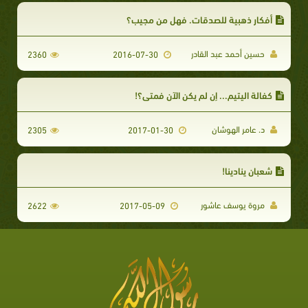
أفكار ذهبية للصدقات. فهل من مجيب؟
حسين أحمد عبد القادر
2360
2016-07-30
كفالة اليتيم... إن لم يكن الآن فمتى؟!
د. عامر الهوشان
2305
2017-01-30
شعبان ينادينا!
مروة يوسف عاشور
2622
2017-05-09