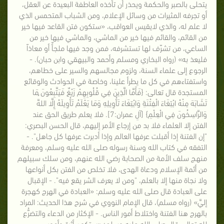
يتحلى بالصبر والحكمة ويحذر أن تأخذه العاطفة البعيدة عن العقل،
أو تجرفه المثيرات من وسائل الإعلام، ومن الشباب المتحمس الذي
لا علم له، والذي لايقيس العواقب، «ستكون فتن القاعد فيها خير
من القائم، والقائم فيها خير من الماشي، والماشي فيها خير من
الساعي، من تشرّف لها تستشرفه، فمن وجد فيها ملجأً أو معاذاً
فليعذ به» (رواه البخاري ومسلم وأحمد والبيهقي وابن حبان). -
الرجوع إلى علماء السنة، ولزوم مجالسهم والسير على خطاهم،
واستفتاءهم في كل ما يطرأ علينا، وخاصة في الحوادث والوقائع
المستجدة قال تعالى: {فَأَمَّا الَّذِينَ فِي قُلُوبِهِمْ زَيْغٌ فَيَتَّبِعُونَ مَا
تَشَابَهَ مِنْهُ ابْتِغَاءَ الْفِتْنَةِ وَابْتِغَاءَ تَأْوِيلِهِ وَمَا يَعْلَمُ تَأْوِيلَهُ إِلَّا اللهَُّ
وَالرَّاسِخُونَ فِي الْعِلْمِ} [آلِ عمران:7]. فلا يعلم طريق الحق عند
الفتن إلا العلماء فلا بد من إرجاع الأمر إليهم، قال الحسن البصري:
"إن الفتنة إذا أقبلت عرفها العالم وإذا أدبرت عرفها كل جاهل". -
التفقه في كتاب الله وسنة رسوله صلى الله عليه وسلم، ومعرفة
منهج سلف الأمة من الصحابة رضي الله عنهم، ومن سلك سبيلهم
من أئمة الإسلام ودعاة الهدى، فلا تخلص من الفتن بكل أنواعها
ولا نجاة منها إلا بالعلم، "ومن لا يعرف الشر يقع فيه". - الإقبال
على العبادة قال صلى الله عليه وسلم: «العبادة في الهرج كهجرة
إليَّ» (رواه مسلم)، قال الإمام النووي في شرح هذا الحديث: المراد
بالهرج هنا الفتنة واختلاط أمور الناس. - الإكثار من الدعاء والتضرُّع
لله تعالى قال صلى الله عليه وسلم: «ستكون أثرة وأمور