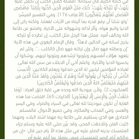
في كتابه الكريم قال سبحانه: {فَمَثَلُهُ كَمَثَلِ الْكَلْبِ إِن تَحْمِلْ عَلَيْهِ
يَلْهَثْ أَوْ تَتْرُكْهُ يَلْهَث ۚ ذَّٰلِكَ مَثَلُ الْقَوْمِ الَّذِينَ كَذَّبُوا بِآيَاتِنَا ۚ فَاقْصُصِ
الْقَصَصَ لَعَلَّهُمْ يَتَفَكَّرُونَ} [الأعراف:176]. وفي التفسير الميسّر:
"ولو شئنا أن نرفع قدره بما آتيناه من الآيات لفعلنا، ولكنه ركن إلى
الدنيا واتبع هواه، وآثر لَذاته وشهواته على الآخرة، وامتنع عن طاعة
الله وخالف أمره. فمثل هذا الرجل مثل الكلب، إن تطرده أو تتركه
يخرج لسانه في الحالين لاهثاً". وقال الإمام البغوي في هذه الآية:
"إن وعظته فهو ضال وإن تركته فهو ضال كالكلب...". ولئن لم
يتعهد هؤلاء أنفسهم ويثوبوا لرشدهم ويتوبوا لربهم، يوشكوا أن
يخسروا الدنيا والآخرة. واعلم أخي أن الابتلاء من سنن الله تعالى
لعباده المؤمنين ليتبين له الذين صدقوا ويعلم الكاذبين: {أَحَسِبَ
النَّاسُ أَن يُتْرَكُوا أَن يَقُولُوا آمَنَّا وَهُمْ لَا يُفْتَنُونَ وَلَقَدْ فَتَنَّا الَّذِينَ مِن
قَبْلِهِمْ فَلَيَعْلَمَنَّ اللهَُّ الَّذِينَ صَدَقُوا وَلَيَعْلَمَنَّ الْكَاذِبِينَ}
[العنكبوت:2]. ولأن عبودية الله وحده هي غاية خلق العباد: {وَمَا
خَلَقْتُ الْجِنَّ وَالْإِنسَ إِلَّا لِيَعْبُدُونِ} [الذاريات:65]، اقتضت منا هذه
الغاية أن تكون عبوديتنا لله تعالى في السراء والضراء، وفي اليسر
والعسر، وفي المحاب والمكاره، وفي جميع الأحوال، فالمسلم
الصادق هو الذي يستقيم على طاعة ربه مهما اشتد البلاء، ومهما
كثرت الفتن وتلاحقت المحن، وقد بيّن صلى الله عليه وسلم جزاء
المتمسك بدينه الصابر عليه في مثل هذه الأ يام حين قال: «إن من
ورائكم أيام الصبر للمتمسك فيهن يومئذ بما أنتم عليه أجر