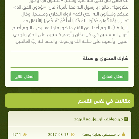
تنكرونها»، قالوا: يا رسول الله فما تأمرنا؟ قال: «تؤدون الحق الذي
عليكم وتسألون الله الذي لكم» (رواه البخاري ومسلم). وقال
تعالى: {فَاثْبُتُوا وَاذْكُرُوا اللهََّ كَثِيرًا لَّعَلَّكُمْ تُفْلِحُونَ} [الأنفال من
الآية:56]. اللهم أعذنا من الفتن ما ظهر منها وما بطن، اللهم أصلح
أحوال المسلمين في كل مكان وأجمع كلمتهم على الحق والهدي
المبين، وأعنهم على طاعة الله ورسوله، والحمد لله ربّ العالمين.
شارك المحتوي بواسطة :
المقال السابق
المقال التالى
مقالات في نفس القسم
من مواقف الرسول مع اليهود
د. مصطفى عطية جمعة
2711
2017-08-16