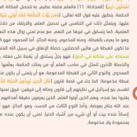
تَعْمَلُونَ خَبِيرٌ
} [المجادلة: 11] فالعلم فضله عظيم، به تتحصل ال
الحكمة، ينطبق عليه قول الله تعالى: {
وَمَنْ يُؤْتَ الْحِكْمَةَ فَقَدْ أُوتِيَ خَيْرًا ك
عليها، ويتمثل ذلك في التنافس في تحصيل العلم، والارتقاء من خلا
العلمية، كما يتسابق في غيرها من النعم، مع عدم تمني زوال هذه الن
وهو ما يعرف بالغبطة، ومنه المذموم، ومنه الجائز، أما المحمود فهو 
ما تكون الغبطة في هاتين الخصلتين؛ خصلة الإنفاق في سبيل الله المت
فسلطه على هلكته في الحق
)، فهو رجلٌ يستحق أن يُغبط على فعله، و
والخصلة الأخرى تتمثل في صاحب العلم أو من يملك الحكمة، يعلّمها و
الممدوح، والنوع الثاني من الغبطة المذمومة، هو أن يتمنى أن يكون عنده 
غبطة مذمومة؛ كما جاء في قصة قارون {
قَالَ الَّذِينَ يُرِيدُونَ الْحَيَاةَ الدُّ
انقسم بنو إسرائيل في نظرتهم إلى قارون وماله إلى فريقين: فريق تمنوا 
يغتروا بما عنده، وهم الذين أوتوا العلم، الذين يعرفون حقيقة أهدافهم ف
عند الله جناح بعوضة، وأما النوع الثالث من الحسد، وهو الجائز، فهو 
إنساناً عنده بيت أو أي شيء من أشياء الدنيا، تمنى أن يكون عنده م
بمحمودة ولا مذمومة.