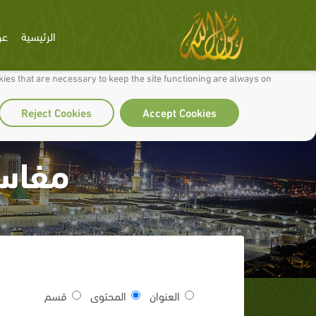
الرئيسية
عن
 to make our site work well for you and so we can continually improve it.
ies that are necessary to keep the site functioning are always on
Reject Cookies
Accept Cookies
مفاسد
العنوان
المحتوى
قسم