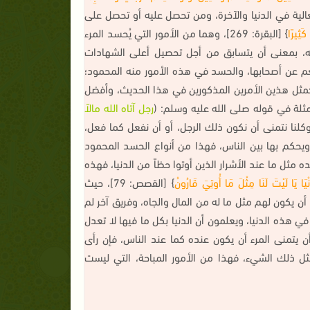
مكانة العالية في الدنيا والآخرة، ومن تحصل عليه أو تحصل على
َثِيرًا
} [البقرة: 269]، وهما من الأمور التي يُحسد المرء
له، بمعنى أن يتسابق من أجل تحصيل أعلى الشهادات
عم عن أصحابها، والحسد في هذه الأمور منه المحمود؛
كمثل هذين الأمرين المذكورين في هذا الحديث، وأفضل
مثلة في قوله صلى الله عليه وسلم: (
رجل آتاه الله مالاً
كلنا نتمنى أن نكون ذلك الرجل، أو أن نفعل كما فعل،
يحكم بها بين الناس، فهذا من أنواع الحسد المحمود
مثل ما عند الأشرار الذين أوتوا حظاً من الدنيا، فهذه
نْيَا يَا لَيْتَ لَنَا مِثْلَ مَا أُوتِيَ قَارُونُ
} [القصص: 79]، حيث
أن يكون لهم مثل ما له من المال والجاه، وفريق آخر لم
ي هذه الدنيا، ويعلمون أن الدنيا بكل ما فيها لا تعدل
أن يتمنى المرء أن يكون عنده كما عند الناس، فإن رأى
ثل ذلك الشيء، فهذا من الأمور المباحة، التي ليست