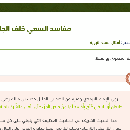
مفاسد السعي خلف الجاه
سم :
أمثال السنة النبوية
 المحتوي بواسطة :
روى الإمام الترمذي وغيره عن الصحابي الجليل كعب بن مالك رضي ال
جَائِعَانِ أُرْسِلاَ فِي غَنَمٍ بِأَفْسَدَ لَهَا مِنْ حَرَصِ الْمَرْءِ عَلَى الْمَالِ وَالشَّرَفِ لِدِينِه
هذا الحديث الشريف من الأحاديث العظيمة التي ينبغي على كل مسل
رسول الله صلى الله عليه وسلم لنا، يبين فيها خطورة الحرص على المال و