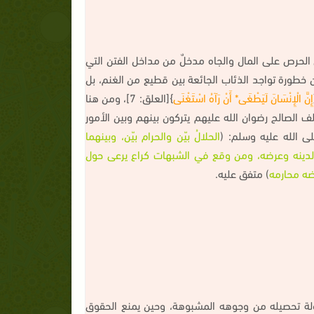
 الحرص على المال والجاه مدخلٌ من مداخل الفتن التي
ن خطورة تواجد الذئاب الجائعة بين قطيع من الغنم، بل
إِنَّ الْإِنْسَانَ لَيَطْغَى* أَنْ رَآهُ اسْتَغْنَى
}[العلق: 7]، ومن هنا
 الصالح رضوان الله عليهم يتركون بينهم وبين الأمور
ى الله عليه وسلم: (
الحلالُ بيّن والحرام بيّن، وبينهما
 لدينه وعرضه، ومن وقع في الشبهات كراع يرعى حول
ضه محارمه
) متفق عليه.
ولة تحصيله من وجوهه المشبوهة، وحين يمنع الحقوق