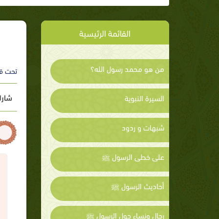
القائمة الرئيسية
من هو محمد رسول الله؟
تحت ق
شارك
السيرة النبوية
شبهات و ردود
على خطى الرسول ﷺ
أحاديث الرسول ﷺ
رجال ونساء حول الرسول ﷺ