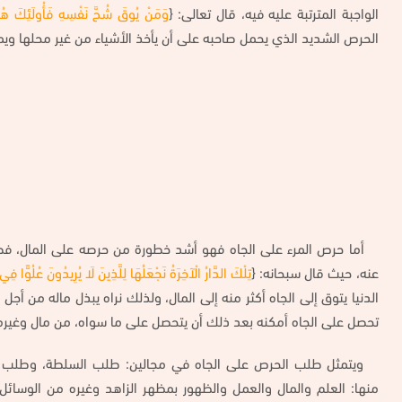
الواجبة المترتبة عليه فيه، قال تعالى: {
وَمَنْ يُوقَ شُحَّ نَفْسِهِ فَأُولَئِكَ هُم
الحرص الشديد الذي يحمل صاحبه على أن يأخذ الأشياء من غير محلها ويم
أما حرص المرء على الجاه فهو أشد خطورة من حرصه على المال، فطلب
عنه، حيث قال سبحانه: {
تِلْكَ الدَّارُ الْآخِرَةُ نَجْعَلُهَا لِلَّذِينَ لَا يُرِيدُونَ عُلُوًّا ف
الدنيا يتوق إلى الجاه أكثر منه إلى المال، ولذلك نراه يبذل ماله من أجل 
تحصل على الجاه أمكنه بعد ذلك أن يتحصل على ما سواه، من مال وغيره، و
ويتمثل طلب الحرص على الجاه في مجالين: طلب السلطة، وطلب ا
منها: العلم والمال والعمل والظهور بمظهر الزاهد وغيره من الوسائ