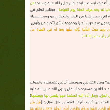
 أهداف ليست سليمة، قال صلى الله عليه وسلم: (
من
دنيا لم يجد عرف الجنة يوم القيامة
). فطلب العلم في
التي يصبو إليها في الدنيا والآخرة، وهو وسيلة سهلة
يقفون عند حرث الدنيا وحدودها، لأن الآخرة خير وأبقى.
َ يُرِيدُ حَرْثَ الدُّنْيَا نُؤْتِهِ مِنْهَا وَمَا لَهُ فِي الْآخِرَةِ مِنْ
أبى أن يكون إلا لله
).
ضرر؟ وهل الخير في وجودهما أم في فقدهما؟ والجواب
 عبد الله بن مسعود قال: قال رسول الله صلى الله عليه
ي الحق، ورجل آتاه الله الحكمة فهو يقضي بها ويعلمها
)
لعلم من أشرف أنواع التنافس، قال تعالى: {
قُلْ هَلْ
لَّهُ الَّذِينَ آمَنُوا مِنْكُمْ وَالَّذِينَ أُوتُوا الْعِلْمَ دَرَجَاتٍ وَاللَّهُ بِمَا