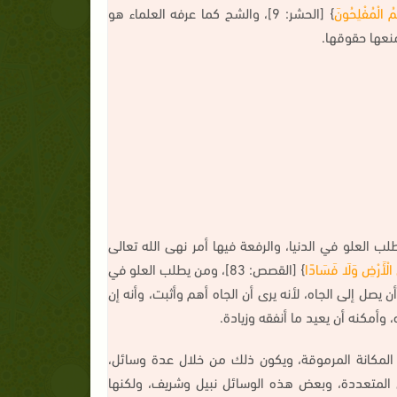
ُ الْمُفْلِحُونَ
} [الحشر: 9]، والشح كما عرفه العلماء هو
نعها حقوقها.
 العلو في الدنيا، والرفعة فيها أمر نهى الله تعالى
ِي الْأَرْضِ وَلَا فَسَادًا
} [القصص: 83]، ومن يطلب العلو في
أن يصل إلى الجاه، لأنه يرى أن الجاه أهم وأثبت، وأنه إن
أمكنه أن يعيد ما أنفقه وزيادة.
لمكانة المرموقة، ويكون ذلك من خلال عدة وسائل،
ل المتعددة، وبعض هذه الوسائل نبيل وشريف، ولكنها