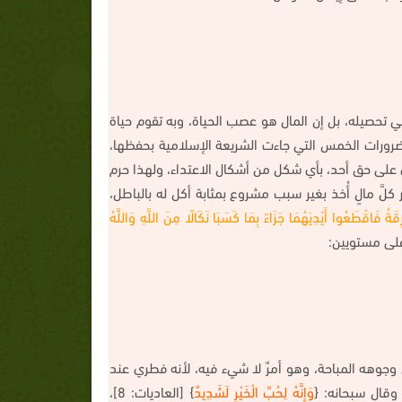
 تحصيله، بل إن المال هو عصب الحياة، وبه تقوم حياة
ضرورات الخمس التي جاءت الشريعة الإسلامية بحفظها،
دي على حق أحد، بأي شكل من أشكال الاعتداء، ولهذا حرم
لَّ مالٍ أُخذ بغير سبب مشروع بمثابة أكل له بالباطل،
قَةُ فَاقْطَعُوا أَيْدِيَهُمَا جَزَاءً بِمَا كَسَبَا نَكَالًا مِنَ اللَّهِ وَاللَّهُ
 وجوهه المباحة، وهو أمرٌ لا شيء فيه، لأنه فطري عند
وَإِنَّهُ لِحُبِّ الْخَيْرِ لَشَدِيدٌ
} [العاديات: 8]،