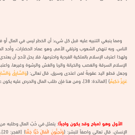
ومما ينبغي التنبيه عليه قبل كل شيء: أن الخطر ليس في المال أو في
الناس، وبه تنهض الشعوب وترتقي الأمم، وهو عماد الحضارات، وأحد ال
ولهذا اعترف الإسلام بالملكية الفردية واحترمها، فلا يحل لأحدٍ أن يعت
الإسلام السرقة والغصب والخيانة والربا والغش والرشوة وغيرها، واعتبر ك
وجعل قطع اليد عقوبةً لمن اعتدى وسرق، قال تعالى: {
وَالسَّارِقُ وَالسَّارِ
عَزِيزٌ حَكِيمٌ
} [المائدة: 38]، ومن هنا فإن طلب المال والحرص عليه يكون على مستويين:
الأول وهو (مباح وقد يكون واجباً)
: يتمثل في حُبّ المال وطلبه من
الإنسان، قال تعالى واصفاً للبشر: {
وَتُحِبُّونَ الْمَالَ حُبًّا جَمًّا
} [الفجر: 20]، وقال سبحانه: {