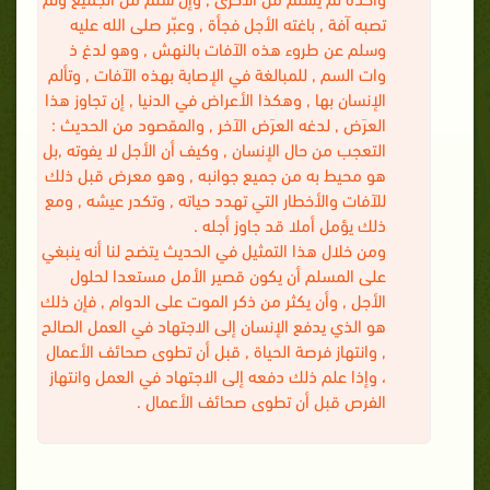
تصبه آفة , باغته الأجل فجأة , وعبّر صلى الله عليه
وسلم عن طروء هذه الآفات بالنهش , وهو لدغ ذ
وات السم , للمبالغة في الإصابة بهذه الآفات , وتألم
الإنسان بها , وهكذا الأعراض في الدنيا , إن تجاوز هذا
العرَض , لدغه العرَض الآخر , والمقصود من الحديث :
التعجب من حال الإنسان , وكيف أن الأجل لا يفوته ,بل
هو محيط به من جميع جوانبه , وهو معرض قبل ذلك
للآفات والأخطار التي تهدد حياته , وتكدر عيشه , ومع
ذلك يؤمل أملا قد جاوز أجله .
ومن خلال هذا التمثيل في الحديث يتضح لنا أنه ينبغي
على المسلم أن يكون قصير الأمل مستعدا لحلول
الأجل , وأن يكثر من ذكر الموت على الدوام , فإن ذلك
هو الذي يدفع الإنسان إلى الاجتهاد في العمل الصالح
, وانتهاز فرصة الحياة , قبل أن تطوى صحائف الأعمال
، وإذا علم ذلك دفعه إلى الاجتهاد في العمل وانتهاز
الفرص قبل أن تطوى صحائف الأعمال .