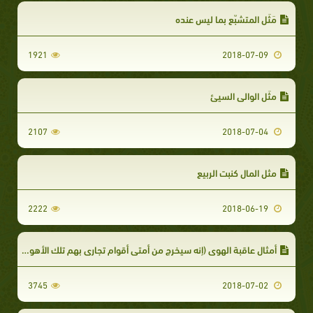
مَثَل المتشبّع بما ليس عنده
1921
2018-07-09
مثَل الوالي السيئ
2107
2018-07-04
مثل المال كنبت الربيع
2222
2018-06-19
أمثال عاقبة الهوى (إنه سيخرج من أمتي أقوام تجارى بهم تلك الأهواء)
3745
2018-07-02