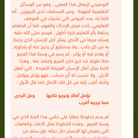
التوضيحي لإيصال هذا المعنى , وهو من الوسائل
التعليمية المهمة , ومن المسلمات لدى التربويين , أنه
كلما زاد عدد الحواس التي تشترك في الموقف
التعليمي، زادت فرص الإدراك والفهم، كما أن المتعلم
يحتفظ بأثر التعليم فترة أطول , فرسم صلى الله عليه
وسلم مربعا في الأرض ,يمثل أجل الإنسان الذي يحيط
به من كل جانب , ولا يستطيع أن يخرج عنه أو يتجاوزه ,
أو يقدم فيه أو يؤخر , ثم رسم في وسط هذا المربع
خطا طويلا قد خرج خارج المربع وابتعد عنه , وهذا
الخط يمثل آمال الإنسان العريضة البعيدة , التي تُغفِل
الأجل , ولا تحسب له أي حساب , فهو يؤمل ويؤمل ,
وأجله أقرب إليه من كل تلك الآمال كما قال الأول :
نؤمل آمالا ونرجو نتاجها وعل الردى
مما نرجيه أقرب
ثم رسم خطوطا صغارا على جانبي هذا الخط الذي في
وسط المربع , وهذه الخطوط تمثل الآفات والعاهات
التي يتعرض لها الإنسان حال حياته ,فإن سلم من
واحدة لم يسلم من الأخرى , وإن سلم من الجميع ولم