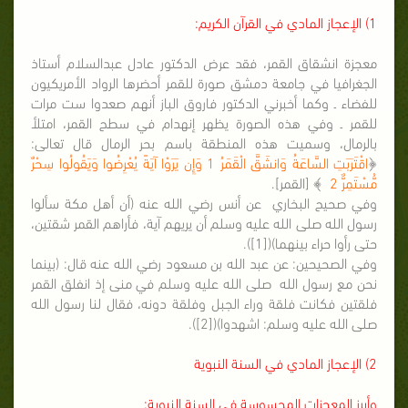
1) الإعجاز المادي في القرآن الكريم:
معجزة انشقاق القمر، فقد عرض الدكتور عادل عبدالسلام أستاذ
الجغرافيا في جامعة دمشق صورة للقمر أحضرها الرواد الأمريكيون
للفضاء ـ وكما أخبرني الدكتور فاروق الباز أنهم صعدوا ست مرات
للقمر ـ وفي هذه الصورة يظهر إنهدام في سطح القمر، امتلأ
بالرمال، وسميت هذه المنطقة باسم بحر الرمال قال تعالى:
﴿
اقْتَرَبَتِ السَّاعَةُ وَانشَقَّ الْقَمَرُ 1 وَإِن يَرَوْا آيَةً يُعْرِضُوا وَيَقُولُوا سِحْرٌ
مُّسْتَمِرٌّ 2
﴾ [القمر].
وفي صحيح البخاري عن أنس رضي الله عنه (أن أهل مكة سألوا
رسول الله صلى الله عليه وسلم أن يريهم آية، فأراهم القمر شقتين،
حتى رأوا حراء بينهما)([1]).
وفي الصحيحين: عن عبد الله بن مسعود رضي الله عنه قال: (بينما
نحن مع رسول الله صلى الله عليه وسلم في منى إذ انفلق القمر
فلقتين فكانت فلقة وراء الجبل وفلقة دونه، فقال لنا رسول الله
صلى الله عليه وسلم: اشهدوا)([2]).
2) الإعجاز المادي في السنة النبوية
وأبرز المعجزات المحسوسة في السنة النبوية: