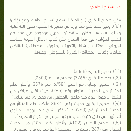
4- تسبيح الطعام:
ففي صحيح البخاري (..ولقد كنا نسمع تسبيح الطعام وهو يؤكل)
([6]). وغير ذلك كثير مما ورد عن معجزاته الحسية صلى الله عليه
وسلم ليس هنا مكان استقصائها. فهي موجودة في عدد من
الكتب المؤلفة في هذا المجال مثل كتاب (دلائل النبوة) للحافظ
البيهقي، وكتاب (الشفا بالتعريف بحقوق المصطفى) للقاضي
عياض، وكتاب (الخصائص الكبرى) للسيوطي، وغيرها.
----------------------------
([1]) صحيح البخاري (3868).
([2]) صحيح البخاري (3769) وصحيح مسلم (2800).
([3]) صحيح البخاري مع الفتح 6/581 رقم 3576، وأنظر: نظم
المتناثر من الحديث المتواتر رقم (265)، حيث (قال عياض في
الشفا:... فهذا النوع كله ملحق بالقطعي من معجزاته، كما بيناه...)
([4]) صحيح البخاري حديث رقم 3584 وأنظر: نظم المتناثر من
الحديث المتناثر رقم (263)، حيث ذكر الشيخ عبد الرؤوف المناوي
أنه: (ورد من طرق كثيرة صحيحة يفيد مجموعها التواتر المعنوي).
([5]) صحيح البخاري (4102) وأنظر: نظم المتناثر من الحديث
المتواتر رقم (267)، حيث قال بعضهم: (إنها متواترة تواتراً معنوياً).