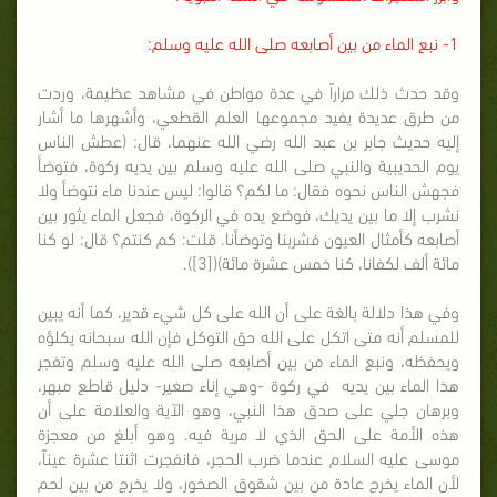
1- نبع الماء من بين أصابعه صلى الله عليه وسلم:
وقد حدث ذلك مراراً في عدة مواطن في مشاهد عظيمة، وردت
من طرق عديدة يفيد مجموعها العلم القطعي، وأشهرها ما أشار
إليه حديث جابر بن عبد الله رضي الله عنهما، قال: (عطش الناس
يوم الحديبية والنبي صلى الله عليه وسلم بين يديه ركوة، فتوضأ
فجهش الناس نحوه فقال: ما لكم؟ قالوا: ليس عندنا ماء نتوضأ ولا
نشرب إلا ما بين يديك، فوضع يده في الركوة، فجعل الماء يثور بين
أصابعه كأمثال العيون فشربنا وتوضأنا. قلت: كم كنتم؟ قال: لو كنا
مائة ألف لكفانا، كنا خمس عشرة مائة)([3]).
وفي هذا دلالة بالغة على أن الله على كل شيء قدير، كما أنه يبين
للمسلم أنه متى اتكل على الله حق التوكل فإن الله سبحانه يكلؤه
ويحفظه، ونبع الماء من بين أصابعه صلى الله عليه وسلم وتفجر
هذا الماء بين يديه في ركوة -وهي إناء صغير- دليل قاطع مبهر،
وبرهان جلي على صدق هذا النبي، وهو الآية والعلامة على أن
هذه الأمة على الحق الذي لا مرية فيه. وهو أبلغ من معجزة
موسى عليه السلام عندما ضرب الحجر، فانفجرت اثنتا عشرة عيناً،
لأن الماء يخرج عادة من بين شقوق الصخور، ولا يخرج من بين لحم