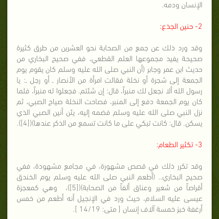
الإنسان ودمه.
2- حنين الجذع:
وقد ورد ذلك عن جمع من الصحابة نحو العشرين من طرق كثيرة
صحيحة يفيد مجموعها العلم القطعي، ففي صحيح البخاري من
حديث ابن عمر وجابر (أن النبي صلى الله عليه وسلم كان يقوم يوم
الجمعة إلى شجرة أو نخلة فقالت امرأة من الأنصار ـ أو رجل ـ: يا
رسول الله ألا نجعل لك منبراً، قال: إن شئتم. فجعلوا له منبراً، فلما
كان يوم الجمعة دفع إلى المنبر، فصاحت النخلة صياح الصبي، ثم
نزل النبي صلى الله عليه وسلم فضمه إليه، يئن أنين الصبي الذي
يسكن. قال: كانت تبكي على ما كانت تسمع من الذكر عندها)([4]).
3- تكثير الطعام:
وقد تكرر ذلك في قصص مشهورة، في مجامع مشهودة، ففي
صحيح البخاري.. (أطعم النبي صلى الله عليه وسلم يوم الخندق
أقراصاً من شعير وعناق ألفاً من الصحابة)([5])، وهي كمعجزة
عيسى عليه السلام، حيث ورد في الإنجيل أنه أطعم من خمس
أرغفة خبز خمسة آلاف إنسان [ متى: 14/19 ].