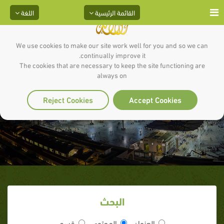
القائمة الرئيسية
اللغة
We use cookies to make our site work well for you and so we can
continually improve it.
The cookies that are necessary to keep the site functioning are
always on
ثلاثة لا تقربها
Reject Cookies
Accept Cookies
البحث
العنوان
المحتوى
قسم