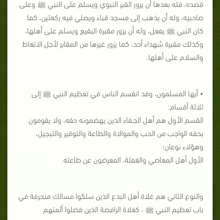
قصده، فله بعدها أن يزور القبر النبوي ويسلم على النبي ﷺ وعلى
صاحبيه، وله أن يذهب إلى مسجد قباء ويصلي فيه ركعتين، كما
كان النبي ﷺ يفعل، وله أن يزور مقبرة البقيع ويسلم على أهلها،
وكذلك مقبرة شهداء أحد، كما يزور غيرها من المقابر لأجل الاتعاظ
والسلام على أهلها.
• أيها المسلمون، وقد انقسم الناس في تعظيم النبي ﷺ إلى
ثلاثة أقسام:
القسم الأول هم أهل الجـفاء الذين يهضمونه حقه، ولا يقومون
بحقه الواجب من الحب والموالاة والطاعة والتوقير والتبجيل،
وهؤلاء نوعان؛
الأول أهل المعاصي والغفلة، المعرضون عن طاعته.
والنوع الثاني هم غلاة أهل البدع الذين سلكوا مسالك منحرفة في
باب تعظيم النبي ﷺ ، كغلاة الرافضة الذين فضلوا أئمتهم