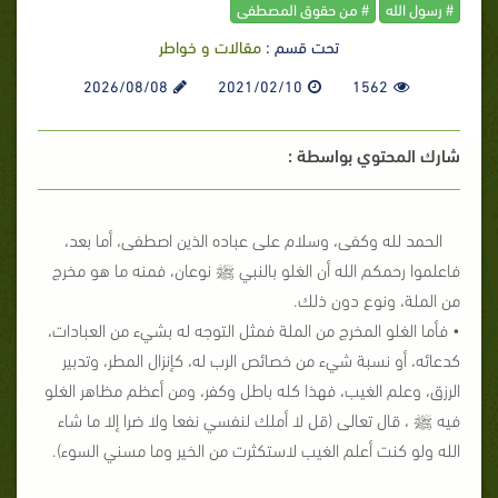
# رسول الله
# من حقوق المصطفى
تحت قسم :
مقالات و خواطر
2026/08/08
2021/02/10
1562
شارك المحتوي بواسطة :
الحمد لله وكفى، وسلام على عباده الذين اصطفى، أما بعد،
فاعلموا رحمكم الله أن الغلو بالنبي ﷺ نوعان، فمنه ما هو مخرج
من الملة، ونوع دون ذلك.
• فأما الغلو المخرج من الملة فمثل التوجه له بشيء من العبادات،
كدعائه، أو نسبة شيء من خصائص الرب له، كإنزال المطر، وتدبير
الرزق، وعلم الغيب، فهذا كله باطل وكفر، ومن أعظم مظاهر الغلو
فيه ﷺ ، قال تعالى (قل لا أملك لنفسي نفعا ولا ضرا إلا ما شاء
الله ولو كنت أعلم الغيب لاستكثرت من الخير وما مسني السوء).