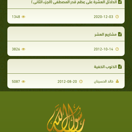
الدلائل العشرة على عِظم قدر المصطفى (الجزء الثاني )
1348
2020-12-03
مشاريع العشر
3826
2012-10-14
الذنوب الخفية
خالد الحسينان
5087
2012-08-20