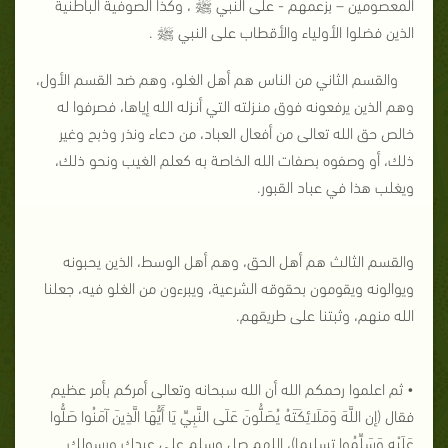
المعصومين – بزعمهم - على النبي ﷺ ، وكذا الصوفية الباطنية
الذين فضلوا الأولياء والأقطاب على النبي ﷺ .
والقسم الثاني
من الناس هم أهل الغلو، وهم ضد القسم الأول،
وهم الذين يرفعونه فوق منـزلته التي أنـزله الله إياها، فصرفوا له
خالص حق الله تعالى من أفعال العباد، من دعاء ونذر وذبح وغير
ذلك، أو وصفوه بصفات الله الخاصة به كعلم الغيب ونحو ذلك،
ويغلب هذا في عباد القبور.
والقسم الثالث
هم أهل الحق، وهم أهل الوسط، الذين يحبونه
ويوالونه ويقومون بحقوقه الشرعية، ويبرءون من الغلو فيه، جعلنا
الله منهم، وثبتنا على طريقهم.
• ثم اعلموا رحمكم الله أن الله سبحانه وتعالى أمركم بأمر عظيم
فقال (إن اللَّهَ وَمَلَائِكَتَهُ يُصَلُّونَ عَلَى النَّبِيِّ يَا أَيُّهَا الَّذِينَ آمَنُوا صَلُّوا
عَلَيْهِ وَسَلِّمُوا تسليما)، اللهم صل وسلم على عبدك ورسولك