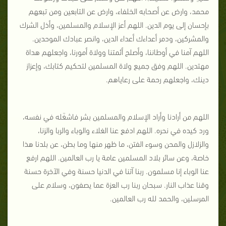
محمد، وارض عن أصحابه الخلفاء، وارض عن التابعين ومن تبعهم
بإحسان إلى يوم الدين. اللهم أعز الإسلام والمسلمين، وأذل الشرك
والمشركين، ودمر أعداءك أعداء الدين، وانصر عبادك الموحدين.
اللهم آمنا في أوطاننا، وأصلح أئمتنا وولاة أمورنا، واجعلهم هداة
مهتدين. اللهم وفق جميع ولاة المسلمين لتحكيم كتابك، وإعزاز
دينك، واجعلهم رحمة على رعاياهم.
اللهم من أرادنا وأراد الإسلام والمسلمين بشر فاشغَله في نفسه،
ورد كيده في نحره. اللهم ادفع عنا الغلاء والوباء والربا والزنا،
والزلازل والمحن وسوء الفتن، ما ظهر منها وما بطن، عن بلدنا هذا
خاصة، وعن سائر بلاد المسلمين عامة يا رب العالمين. اللهم ارفع
عنا الوباء إنا مسلمون. ربنا آتنا في الدنيا حسنة وفي الآخرة حسنة
وقنا عذاب النار. سبحان ربنا رب العزة عما يصفون، وسلام على
المرسلين، والحمد لله رب العالمين.