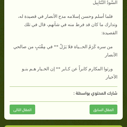
السُّودُ التَّنَابِيل
فلما أسلم وحسن إسلامه مدح الأنصار في قصيدة له،
وتدارك ما كان قد فرط منه في شأنهم، قال في تلك
القصيدة‏:‏
من سره كَرَمُ الحــياة فلا يَزَلْ ** في مِقْنَبٍ من صالحي
الأنصار
ورثوا المكارم كابراً عن كـابر ** إن الخـيار هـم بنـو
الأخيار
شارك المحتوي بواسطة :
المقال السابق
المقال التالى