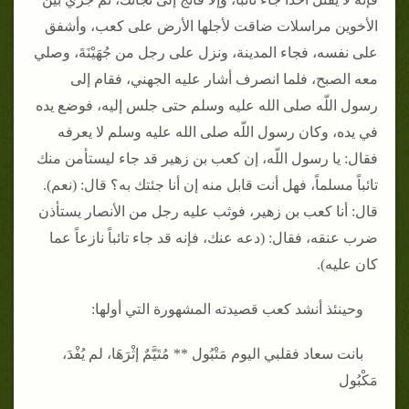
الأخوين مراسلات ضاقت لأجلها الأرض على كعب، وأشفق
على نفسه، فجاء المدينة، ونزل على رجل من جُهَيْنَةَ، وصلي
معه الصبح، فلما انصرف أشار عليه الجهني، فقام إلى
رسول اللّه صلى الله عليه وسلم حتى جلس إليه، فوضع يده
في يده، وكان رسول اللّه صلى الله عليه وسلم لا يعرفه
فقال‏:‏ يا رسول اللّه، إن كعب بن زهير قد جاء ليستأمن منك
تائباً مسلماً، فهل أنت قابل منه إن أنا جئتك به‏؟‏ قال‏:‏ ‏(‏نعم‏)‏‏.‏
قال‏:‏ أنا كعب بن زهير، فوثب عليه رجل من الأنصار يستأذن
ضرب عنقه، فقال‏:‏ ‏(‏دعه عنك، فإنه قد جاء تائباً نازعاً عما
كان عليه‏)‏‏.‏
وحينئذ أنشد كعب قصيدته المشهورة التي أولها‏:‏
بانت سعاد فقلبي اليوم مَتْبُول ** مُتَيَّمٌ إثْرَهَا، لم يُفْدَ،
مَكْبُول