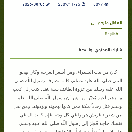
2026/08/06
2007/11/25
8077
المقال مترجم الى :
English
شارك المحتوي بواسطة :
كان من بيت الشعراء، ومن أشعر العرب، وكان يهجو
النبي صلى الله عليه وسلم، فلما انصرف رسول اللّه صلى
الله عليه وسلم من غزوة الطائف سنة 8هـ ، كتب إلى كعب
بن زهير أخوه بُجَيْر بن زهير أن رسول اللّه صلى الله عليه
وسلم قتل رجالاً بمكة ممن كانوا يهجونه ويؤذونه، ومن بقي
من شعراء قريش هربوا في كل وجه، فإن كانت لك في
نفسك حاجة فَطِرْ إلى رسول اللّه صلى الله عليه وسلم،
فإنه لا يقتل أحداً جاء تائباً، وإلا فانج إلى نجاتك، ثم جري بين