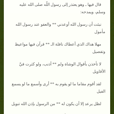
قال فيها ـ وهو يعتذر إلى رسول اللّه صلى الله عليه
وسلم، ويمدحه‏:‏
نبئت أن رسول الله أوعدني ** والعفو عند رسول الله
مأمول
مهلا هداك الذي أعطاك نافلة الـ ** قرآن فيها مواعيظ
وتفصيل
لا تأخذن بأقوال الوشاة ولم ** أذنب، ولو كثرت فيَّ
الأقاويل
لقد أقوم مقاما ما لو يقوم به ** أرى وأسمع ما لو يسمع
الفيل
لظل يرعد إلا أن يكون له ** من الرسول بإذن الله تنويل