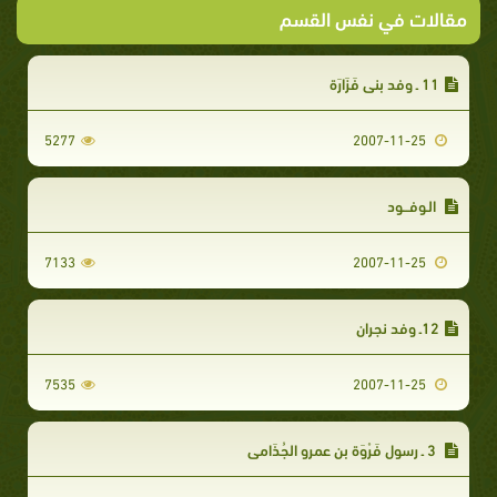
مقالات في نفس القسم
11 ـ وفد بني فَزَارَة‏
5277
2007-11-25
الـوفـــود
7133
2007-11-25
12ـ وفد نجران‏
7535
2007-11-25
3 ـ رسول فَرْوَة بن عمرو الجُذَامي‏