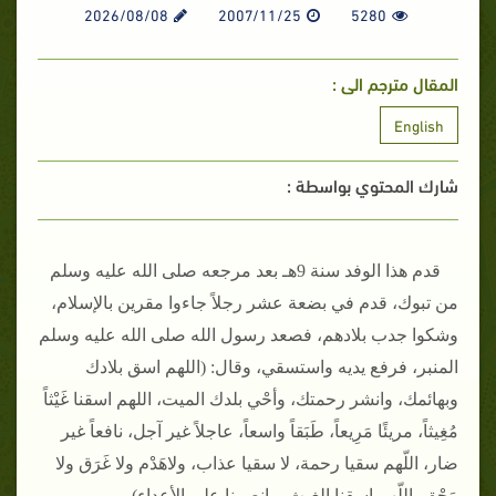
2026/08/08
2007/11/25
5280
المقال مترجم الى :
English
شارك المحتوي بواسطة :
قدم هذا الوفد سنة 9هـ بعد مرجعه صلى الله عليه وسلم
من تبوك، قدم في بضعة عشر رجلاً جاءوا مقرين بالإسلام،
وشكوا جدب بلادهم، فصعد رسول الله صلى الله عليه وسلم
المنبر، فرفع يديه واستسقي، وقال‏:‏ ‏(‏اللهم اسق بلادك
وبهائمك، وانشر رحمتك، وأحْي بلدك الميت، اللهم اسقنا غَيْثاً
مُغِيثاً، مريئًا مَرِيعاً، طَبَقاً واسعاً، عاجلاً غير آجل، نافعاً غير
ضار، اللّهم سقيا رحمة، لا سقيا عذاب، ولاهَدْم ولا غَرَق ولا
مَحْق، اللّهم اسقنا الغيث، وانصرنا على الأعداء‏)‏‏.