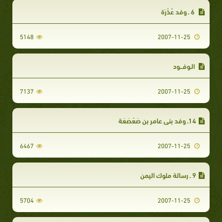
6 ـ وفد عُذْرَة‏
5148
2007-11-25
الـوفـــود
7137
2007-11-25
14ـ وفد بني عامر بن صَعْصَعَة‏
6467
2007-11-25
9 ـ رسالة ملوك اليمن‏
5704
2007-11-25