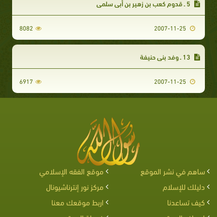
5 ـ قدوم كعب بن زهير بن أبي سلمى‏
8082
2007-11-25
13 ـ وفد بني حنيفة‏
6917
2007-11-25
ساهم في نشر الموقع
موقع الفقه الإسلامي
دليلك للإسلام
مركز نور إنترناشيونال
كيف تساعدنا
اربط موقعك معنا