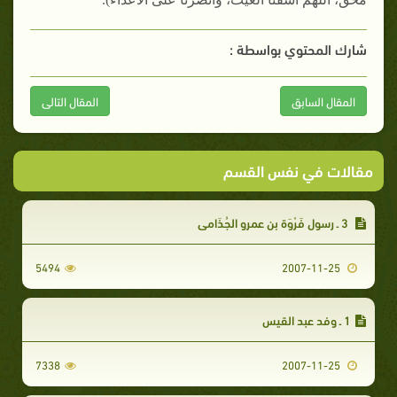
شارك المحتوي بواسطة :
المقال السابق
المقال التالى
مقالات في نفس القسم
3 ـ رسول فَرْوَة بن عمرو الجُذَامي‏
5494
2007-11-25
1 ـ وفد عبد القيس‏
7338
2007-11-25