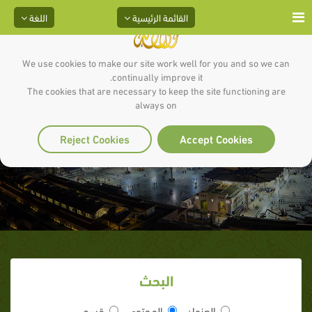
القائمة الرئيسية
اللغة
We use cookies to make our site work well for you and so we can
continually improve it.
The cookies that are necessary to keep the site functioning are
always on
11 ـ وفد بني فَزَارَة‏
Reject Cookies
Accept Cookies
البحث
العنوان
المحتوى
قسم