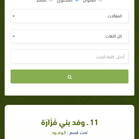
المقالات
كل اللغات
11 ـ وفد بني فَزَارَة‏
تحت قسم :
الـوفـــود