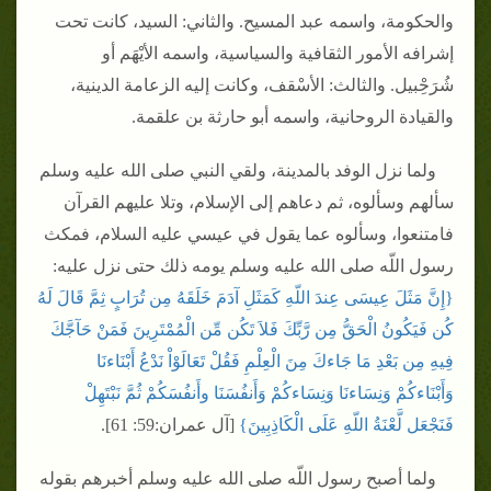
والحكومة، واسمه عبد المسيح‏.‏ والثاني‏:‏ السيد، كانت تحت
إشرافه الأمور الثقافية والسياسية، واسمه الأيْهَم أو
شُرَحِْبيل‏.‏ والثالث‏:‏ الأسْقف، وكانت إليه الزعامة الدينية،
والقيادة الروحانية، واسمه أبو حارثة بن علقمة‏.‏
ولما نزل الوفد بالمدينة، ولقي النبي صلى الله عليه وسلم
سألهم وسألوه، ثم دعاهم إلى الإسلام، وتلا عليهم القرآن
فامتنعوا، وسألوه عما يقول في عيسي عليه السلام، فمكث
رسول اللّه صلى الله عليه وسلم يومه ذلك حتى نزل عليه‏:‏
{‏إِنَّ مَثَلَ عِيسَى عِندَ اللّهِ كَمَثَلِ آدَمَ خَلَقَهُ مِن تُرَابٍ ثِمَّ قَالَ لَهُ
كُن فَيَكُونُ الْحَقُّ مِن رَّبِّكَ فَلاَ تَكُن مِّن الْمُمْتَرِينَ فَمَنْ حَآجَّكَ
فِيهِ مِن بَعْدِ مَا جَاءكَ مِنَ الْعِلْمِ فَقُلْ تَعَالَوْاْ نَدْعُ أَبْنَاءنَا
وَأَبْنَاءكُمْ وَنِسَاءنَا وَنِسَاءكُمْ وَأَنفُسَنَا وأَنفُسَكُمْ ثُمَّ نَبْتَهِلْ
فَنَجْعَل لَّعْنَةُ اللّهِ عَلَى الْكَاذِبِينَ‏}
‏ ‏[‏آل عمران‏:‏59: 61‏]‏‏.‏
ولما أصبح رسول اللّه صلى الله عليه وسلم أخبرهم بقوله