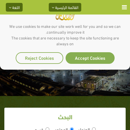
القائمة الرئيسية
اللغة
We use cookies to make our site work well for you and so we can
continually improve it.
The cookies that are necessary to keep the site functioning are
always on
12ـ وفد نجران‏
Reject Cookies
Accept Cookies
البحث
العنوان
المحتوى
قسم