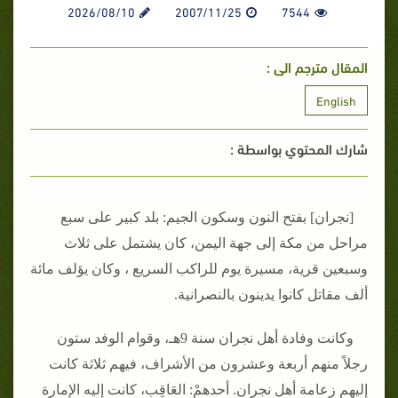
2026/08/10
2007/11/25
7544
المقال مترجم الى :
English
شارك المحتوي بواسطة :
‏[‏نجران‏]‏ بفتح النون وسكون الجيم‏:‏ بلد كبير على سبع
مراحل من مكة إلى جهة اليمن، كان يشتمل على ثلاث
وسبعين قرية، مسيرة يوم للراكب السريع ، وكان يؤلف مائة
ألف مقاتل كانوا يدينون بالنصرانية‏.‏
وكانت وفادة أهل نجران سنة 9هـ، وقوام الوفد ستون
رجلاً منهم أربعة وعشرون من الأشراف، فيهم ثلاثة كانت
إليهم زعامة أهل نجران‏.‏ أحدهمْ‏:‏ العَاقِب، كانت إليه الإمارة