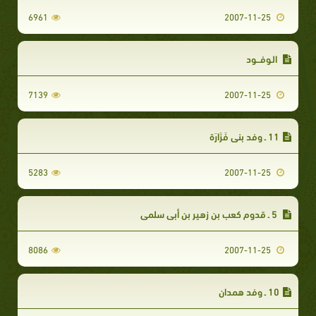
6961
2007-11-25
الـوفـــود
7139
2007-11-25
11 ـ وفد بني فَزَارَة‏
5283
2007-11-25
5 ـ قدوم كعب بن زهير بن أبي سلمى‏
8086
2007-11-25
10 ـ وفد همدان‏