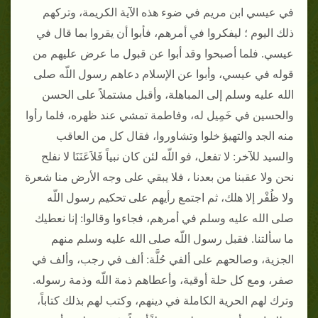
في عيسي ابن مريم في ضوء هذه الآية الكريمة، وتركهم
ذلك اليوم ؛ ليفكروا في أمرهم، فأبوا أن يقروا بما قال في
عيسي‏.‏ فلما أصبحوا وقد أبوا عن قبول ما عرض عليهم من
قوله في عيسي، وأبوا عن الإسلام دعاهم رسول اللّه صلى
الله عليه وسلم إلى المباهلة، وأقبل مشتملاً على الحسن
والحسين في خَمِيل له، وفاطمة تمشي عند ظهره، فلما رأوا
منه الجد والتهيؤ خلوا وتشاوروا، فقال كل من العاقب
والسيد للآخر‏:‏ لا تفعل، فو اللّه لئن كان نبياً فَلاَعَنَنَا لا نفلح
نحن ولا عقبنا من بعدنا ، فلا يبقي على وجه الأرض منا شعرة
ولا ظُفْر إلا هلك، ثم اجتمع رأيهم على تحكيم رسول اللّه
صلى الله عليه وسلم في أمرهم، فجاءوا وقالوا‏:‏ إنا نعطيك
ما سألتنا‏.‏ فقبل رسول اللّه صلى الله عليه وسلم منهم
الجزية، وصالحهم على ألفي حُلَّة‏:‏ ألف في رجب، وألف في
صفر، ومع كل حلة أوقية، وأعطاهم ذمة اللّه وذمة رسوله‏.‏
وترك لهم الحرية الكاملة في دينهم، وكتب لهم بذلك كتاباً،