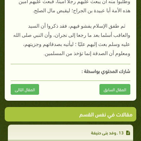
وطلبوا منه أن يبعث عليهم رجلاً أميناً، فبعث عليهم أمين
هذه الأمة أبا عبيدة بن الجراح؛ ليقبض مال الصلح‏.‏
ثم طفق الإسلام يفشو فيهم، فقد ذكروا أن السيد
والعاقب أسلما بعد ما رجعا إلى نجران، وأن النبي صلى الله
عليه وسلم بعث إليهم عليّا ؛ ليأتيه بصدقاتهم وجزيتهم،
.‏
ومعلوم أن الصدقة إنما تؤخذ من المسلمين‏
شارك المحتوي بواسطة :
المقال السابق
المقال التالى
مقالات في نفس القسم
13 ـ وفد بني حنيفة‏