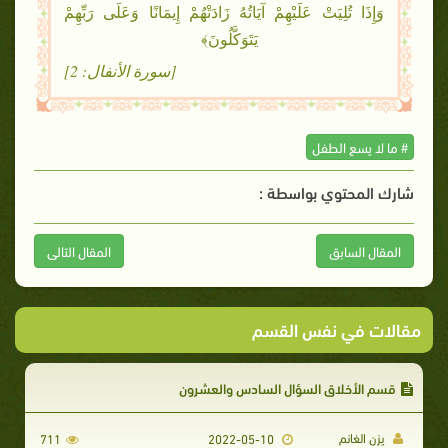
وَإِذَا تُلِيَتْ عَلَيْهِمْ آيَاتُهُ زَادَتْهُمْ إِيمَانًا وَعَلَى رَبِّهِمْ
يَتَوَكَّلُونَ﴾
[سورة الأنفال: 2]
# ما لا يسع الطفل
شارك المحتوي بواسطة :
المقال السابق
المقال التالى
مقالات في نفس القسم
قسم الأخلاق السؤال السادس والعشرون
يزن الغانم
711
2022-05-10