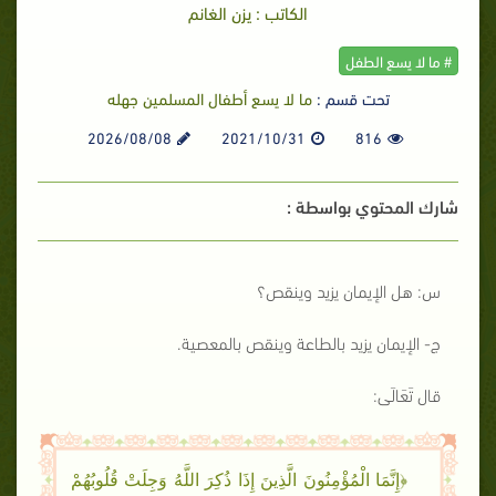
الكاتب : يزن الغانم
# ما لا يسع الطفل
تحت قسم :
ما لا يسع أطفال المسلمين جهله
2026/08/08
2021/10/31
816
شارك المحتوي بواسطة :
س: هل الإيمان يزيد وينقص؟
ج- الإيمان يزيد بالطاعة وينقص بالمعصية.
قال تَعَالَى:
﴿إِنَّمَا الْمُؤْمِنُونَ الَّذِينَ إِذَا ذُكِرَ اللَّهُ وَجِلَتْ قُلُوبُهُمْ