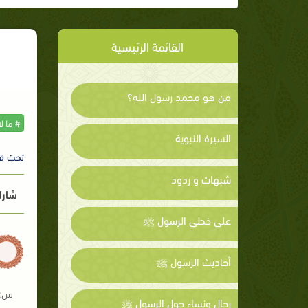
القائمة الرئيسية
من هو محمد رسول الله؟
# ما ل
السيرة النبوية
تحت ق
شبهات و ردود
شارك
على خطى الرسول ﷺ
أحاديث الرسول ﷺ
س: 
رجال ونساء حول الرسول ﷺ