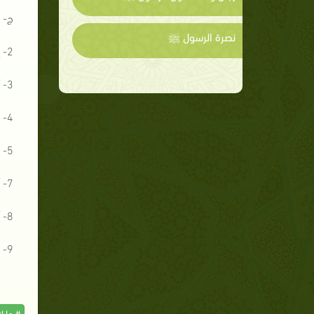
ج- 1- أجيب من دعاني إلى ضيافته.
نصرة الرسول ﷺ
2- إذا أردت زيارة أحد أطلب الإذن والموعد.
3- أستأذن قبل الدخول.
4- لا أتأخر في الزيارة.
5- وأغض البصر عن أهل البيت.
7- أرحب بالضيف وأستقبله أحسن استقبال، ببشاشة وجه، وأحسن عبارات الترحيب.
8- أجلس الضيف في أحسن مكان.
9- وأكرمه بالضيافة من طعام وشراب.
# ما ل