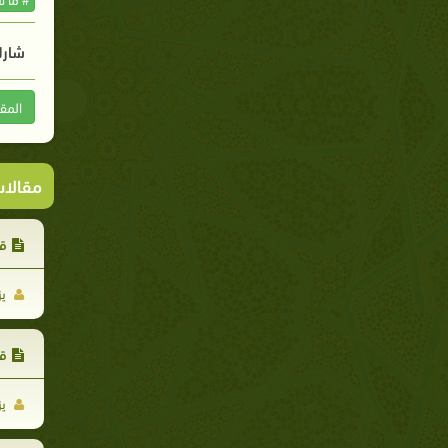
شارك
المق
مقالا
قس
يز
قس
يز