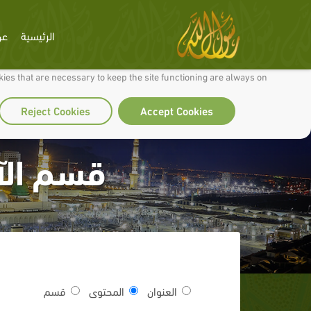
الرئيسية
عن
 to make our site work well for you and so we can continually improve it.
ies that are necessary to keep the site functioning are always on
Reject Cookies
Accept Cookies
قسم الآ
العنوان
المحتوى
قسم