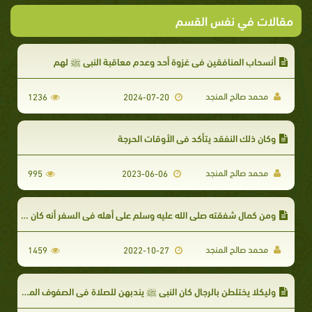
مقالات في نفس القسم
أنسحاب المنافقين في غزوة أحد وعدم معاقبة النبي ﷺ لهم
محمد صالح المنجد
1236
2024-07-20
وكان ذلك النفقد يتأكد في الأوقات الحرجة
محمد صالح المنجد
995
2023-06-06
ومن كمال شفقته صلى الله عليه وسلم على أهله في السفر أنه كان يوصي الحادي أن يخفف رفقاً بهن.
محمد صالح المنجد
1459
2022-10-27
وليكلا يختلطن بالرجال كان النبي ﷺ يندبهن للصلاة في الصفوف المتأخرة