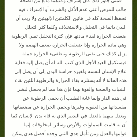
فمتى جاوز ذلك كان إسراف وكلاهما مانع من الصحة
جالب للمرض أعنى عدم الأكل والشرب أو الإسراف فيه
فحفظ الصحة كله في هاتين الكلمتين الإلهيتين ولا ريب أن
البدن دائما في التحليل والاستخلاف وكلما كثر التحلل
ضعفت الحرارة لفناء مادتها فإن كثرة التحليل تفني الرطوبة
وهي مادة الحرارة وإذا ضعفت الحرارة ضعف الهضم ولا
يزال كذلك حتى تفنى الرطوبة وتنطفىء الحرارة جملة
فيستكمل العبد الأجل الذي كتب الله له أن يصل إليه فغاية
علاج الإنسان لنفسه ولغيره حراسة البدن إلى أن يصل إلى
هذه الحالة لا أنه يستلزم بقاء الحرارة والرطوبة اللتين بقاء
الشباب والصحة والقوة بهما فإن هذا مما لم يحصل لبشر
في هذه الدار وإنما غاية الطبيب أن يحمي الرطوبة عن
مفسداتها من العفونه وغيرها ويحمي الحرارة عن مضعفاتها
ويعدل بينهما بالعدل في التدبير الذي به قام بدن الإنسان كما
أن به قامت السماوات والأرض وسائر المخلوقات إنما
قوامها بالعدل ومن تأمل هدي النبي وجده أفضل هدي يمكن