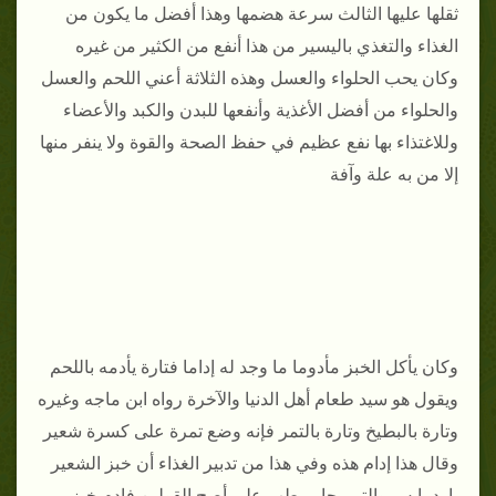
ثقلها عليها الثالث سرعة هضمها وهذا أفضل ما يكون من
الغذاء والتغذي باليسير من هذا أنفع من الكثير من غيره
وكان يحب الحلواء والعسل وهذه الثلاثة أعني اللحم والعسل
والحلواء من أفضل الأغذية وأنفعها للبدن والكبد والأعضاء
وللاغتذاء بها نفع عظيم في حفظ الصحة والقوة ولا ينفر منها
إلا من به علة وآفة
وكان يأكل الخبز مأدوما ما وجد له إداما فتارة يأدمه باللحم
ويقول هو سيد طعام أهل الدنيا والآخرة رواه ابن ماجه وغيره
وتارة بالبطيخ وتارة بالتمر فإنه وضع تمرة على كسرة شعير
وقال هذا إدام هذه وفي هذا من تدبير الغذاء أن خبز الشعير
بارد يابس والتمر حار رطب على أصح القولين فادم خبز