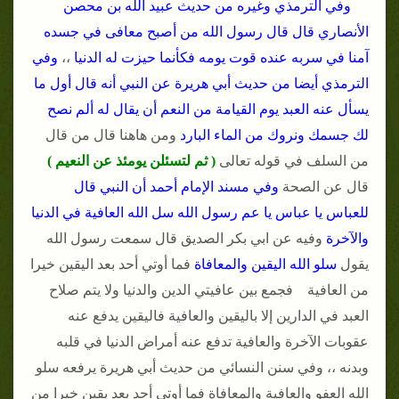
وفي الترمذي وغيره من حديث عبيد الله بن محصن
الأنصاري قال قال رسول الله من أصبح معافى في جسده
آمنا في سربه عنده قوت يومه فكأنما حيزت له الدنيا
،،
وفي
الترمذي أيضا من حديث أبي هريرة عن النبي أنه قال أول ما
يسأل عنه العبد يوم القيامة من النعم أن يقال له ألم نصح
لك جسمك ونروك من الماء البارد
ومن هاهنا قال من قال
من السلف في قوله تعالى
( ثم لتسئلن يومئذ عن النعيم )
قال عن الصحة
وفي مسند الإمام أحمد أن النبي قال
للعباس يا عباس يا عم رسول الله سل الله العافية في الدنيا
والآخرة
وفيه عن ابي بكر الصديق قال سمعت رسول الله
يقول
سلو الله اليقين والمعافاة
فما أوتي أحد بعد اليقين خيرا
من العافية فجمع بين عافيتي الدين والدنيا ولا يتم صلاح
العبد في الدارين إلا باليقين والعافية فاليقين يدفع عنه
عقوبات الآخرة والعافية تدفع عنه أمراض الدنيا في قلبه
وبدنه ،، وفي سنن النسائي من حديث أبي هريرة يرفعه سلو
الله العفو والعافية والمعافاة فما أوتي أحد بعد يقين خيرا من