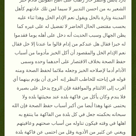
الشعير به من احسن التدبير لا سيما لمن تلك عادتهم كأهل
المدينة وتارة بالخل ويقول نعم الإدام الخل وهذا ثناء عليه
بحسب مقتضى الحال الحاضر لا تفضيل له على غيره كما
يظن الجهال وسبب الحديث أنه دخل على أهله يوما فقدموا
له خبزا فقال هل عندكم من إدام قالوا ما عندنا إلا خل فقال
نعم الإدام الخل والمقصود أن أكل الخبز مأدوما من أسباب
حفظ الصحة بخلاف الاقتصار على أحدهما وحده وسمى
الأدام أدما لإصلاحه الخبز وجعله ملائما لحفظ الصحة ومنه
قوله في إباحته للخاطب النظر إنه أحرى أن يؤدم بينهما أي
أقرب إلى الالتئام والموافقة فإن الزوج يدخل على بصيرة
فلا يندم وكان يأكل من فاكهة بلده عند مجيئتها بلده ولا
يحتمى عنها وهذا أيضا من أكبر أسباب حفظ الصحة فإن الله
سبحانه بحكمته جعل في كل بلدة من الفاكهة ما ينتفع به
اهلها في وقته فيكون تناوله من أسباب صحتهم وعافيتهم
ويغني عن كثير من الأدوية وقل من احتمى عن فاكهة بلدة