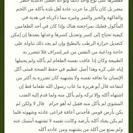
فقصرها على نوع واحد دائما ولو أنه افضل الأغدية خطر
مضر بل كان يأكل ما جرت عادة أهل بلده بأكله من اللحم
والفاكهة والخبز والتمر وغيره مما ذكرناه في هدية في
المأكول فعليك بمراجعته هناك وإذا كان في أحد الطعامين
كيفية تحتاج إلى كسر وتعديل كسرها وعدلها بضدها إن إمكن
كتعديل حرارة الرطب بالبطيخ وإن لم يجد ذلك تناوله على
حاجة وداعية من النفس من غير إسراف فلا تتضرر به
الطبيعة وكان إذا عافت نفسه الطعام لم يأكله ولم يحملها
إياه على كره وهذا أصل عظيم في حفظ الصحة فمتى أكل
الإنسان ما تعافه نفسه ولا يشتهيه كان تضرره به أكثر من
انتفاعه قال أبو هريرة ما عاب رسول الله طعاما قط إن
اشتهاه أكله وإلا تركه ولم يأكل منه ولما قدم إليه الضب
المشوي لم يأكل منه فقيل له أهو حرام قال لا ولكن لم
يكن بأرض قومي فأجدني أعافة فراعى عادته وشهوته فلما
لم يكن يعتاد أكله بأرضه وكانت نفسه لا تشتهيه أمسك عنه
ولم يمنع من أكله من يشتهيه ومن عادته أكله