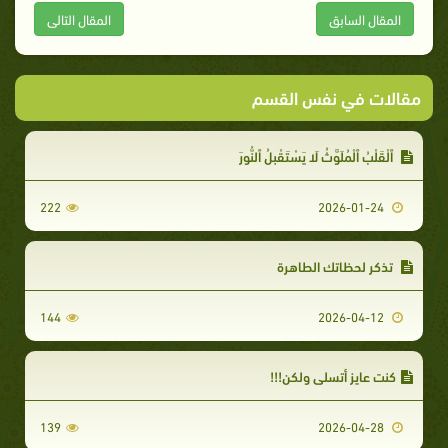
المقال السابق
المقال التالى
مقالات في نفس القسم
ٱلْقَلْبُ ٱلْمُلَوَّثُ لَا يَسْتَقْبِلُ ٱلنُّورَ
222
2026-01-24
تذكر لحظاتك الطاهرة
144
2026-04-12
كنت عايز أتسلى ولكن!!!
139
2026-04-28