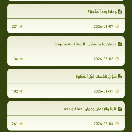
وَمَاذَا بَعْدَ ٱلْمُتْعَةِ؟
221
2026-01-07
ندمان ما تقلقش... التوبة لسه مفتوحة
136
2026-05-02
سُؤَالٌ لِنَفْسِكَ قَبْلَ ٱلْخَطْوَةِ
182
2026-01-31
الزنا والإدمان وجهان لعملة واحدة
261
2026-05-04