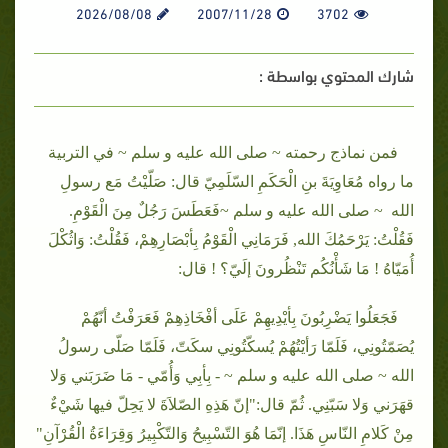
2026/08/08
2007/11/28
3702
شارك المحتوي بواسطة :
فمن نماذج رحمته ~ صلى الله عليه و سلم ~ في التربية
ما رواه مُعَاوِيَةَ بنِ الْحَكَمِ السّلَمِيّ قال: صَلّيْتُ مَع رسولِ
الله ~ صلى الله عليه و سلم ~فَعَطَسَ رَجُلٌ مِنَ الْقَوْمِ.
فَقُلْتُ: يَرْحَمُكَ الله, فَرَمَانِي الْقَوْمُ بِأبْصَارِهِمْ، فَقُلْتُ: وَاثُكْلَ
أُمَيّاهُ ! مَا شَأْنُكُم تَنْظُرونَ إلَيّ؟ ! قال:
فَجَعَلُوا يَضْرِبُونَ بِأيْدِيهِمْ عَلَى أفْخَاذِهِمْ فَعَرَفْتُ أنّهُمْ
يُصَمّتُونِي، فَلَمّا رَأيْتُهُمْ يُسكّتُونِي سكَتّ، فَلَمّا صَلّى رسولُ
الله ~ صلى الله عليه و سلم ~ - بِأبِي وَأُمّي - مَا ضَرَبَني وَلا
قهَرَني وَلا سَبّنِي. ثُمّ قال:"إنّ هَذِهِ الصّلاَةَ لا يَحِلّ فيها شَيْءٌ
مِنْ كَلامِ النّاسِ هَذَا. إنّمَا هُوَ التّسْبِيحُ وَالتّكْبِيرُ وَقِرَاءَةُ الْقُرْآنِ"