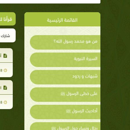
قرأنا 
القائمة الرئيسية
شارك ا
من هو محمد رسول الله؟
أس
السيرة النبوية
28
شبهات و ردود
ال
على خطى الرسول ﷺ
28
أحاديث الرسول ﷺ
رجال ونساء حول الرسول ﷺ