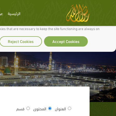
الرئيسية
عن
 to make our site work well for you and so we can continually improve it.
ies that are necessary to keep the site functioning are always on
Reject Cookies
Accept Cookies
العنوان
المحتوى
قسم