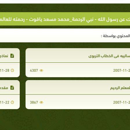
لك عن رسول الله
-
نبي الرحمة_محمد مسعد ياقوت
-
رحمته للعالم
لمحتوي بواسطة :
اليبه في الخطاب التربوي
نماذج 
11-28
4307
2007-11-
معلم الرحيم
مقدم
11-22
3867
2007-11-