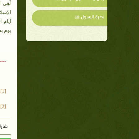
لَقِيَ ال
الإسلا
نصرة الرسول ﷺ
أيام 
يوم ب
----
[1] البخاري، ح: 2906
[2] ابن سعد - (ج 4 / ص 10)
شارك