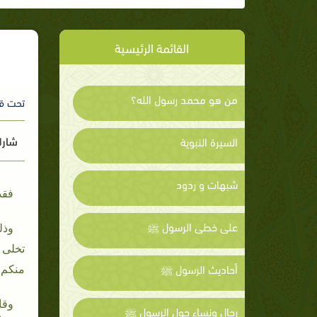
القائمة الرئيسية
من هو محمد رسول الله؟
تحت ق
شارك
السيرة النبوية
شبهات و ردود
فقد ق
على خطى الرسول ﷺ
وذل
تخلى 
أحاديث الرسول ﷺ
منكم 
وقال
رجال ونساء حول الرسول ﷺ