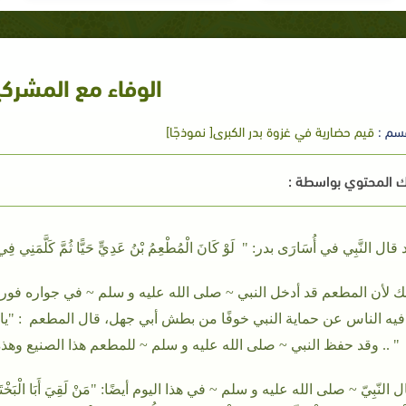
الوفاء مع المشرك
سم :
قيم حضارية في غزوة بدر الكبرى[ نموذجًا]
 المحتوي بواسطة :
ال النَّبِي في أُسَارَى بدر: " لَوْ كَانَ الْمُطْعِمُ بْنُ عَدِيٍّ حَيًّا ثُمَّ كَلَّمَنِي فِي هَؤُل
ك لأن المطعم قد أدخل النبي ~ صلى الله عليه و سلم ~ في جواره فو
فيه الناس عن حماية النبي خوفًا من بطش أبي جهل، قال المطعم : "يا
" .. وقد حفظ النبي ~ صلى الله عليه و سلم ~ للمطعم هذا الصنيع وهذه
 النّبِيّ ~ صلى الله عليه و سلم ~ في هذا اليوم أيضًا: "مَنْ لَقِيَ أَبَا الْبَخْتَرِيّ بْنَ 