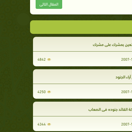
المقال التالى
تعين بمشرك على مشرك
4842
آراء الجنود
4250
ة القائد جنوده في الصعاب
4344