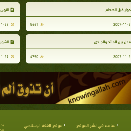
حوار قبل الصدام
النهي
2007-11-29
5441
عدل بين القائد والجندي
الشور
2007-11-29
4790
ساهم في نشر الموقع
موقع الفقه الإسلامي
يحق
الش