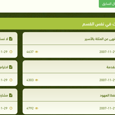
ال السابق
ت في نفس القسم
نهي عن المثلة بالأسير
لا نس
2007-11-29
4637
قدمة
احترام 
2007-11-29
4303
فظ العهود
مشارك
2007-11-29
4792