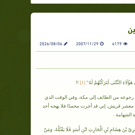
ين
2026/08/06
2007/11/29
4179
َاءِ النَّتْنَى لَتَرَكْتُهُمْ لَهُ"
[1
]
!!
ر رجوعه من الطائف إلى مكة، وفي الوقت الذي
 معشر قريش، إني قد أجرت محمدًا فلا يهجه أحد
 الشهامة .
هِشَامِ بْنِ الْحَارِثِ ابْنِ أَسَدٍ فَلَا يَقْتُلْهُ، وَمَنْ