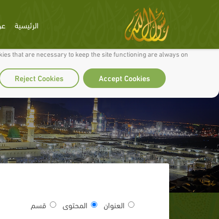
الرئيسية
عن
 to make our site work well for you and so we can continually improve it.
ies that are necessary to keep the site functioning are always on
Reject Cookies
Accept Cookies
العنوان
المحتوى
قسم