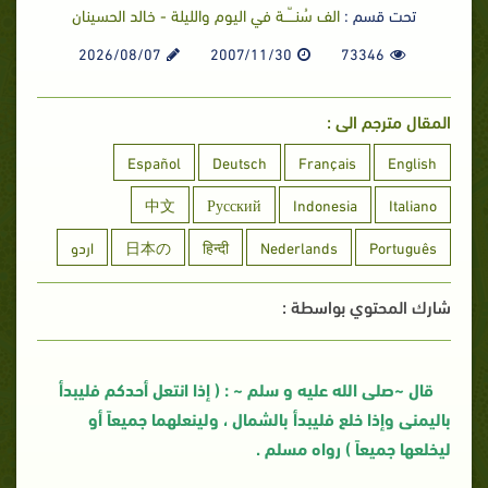
تحت قسم :
الف سُنـــّــة في اليوم والليلة - خالد الحسينان
2026/08/07
2007/11/30
73346
المقال مترجم الى :
Español
Deutsch
Français
English
中文
Русский
Indonesia
Italiano
Português
Nederlands
हिन्दी
日本の
اردو
شارك المحتوي بواسطة :
قال ~صلى الله عليه و سلم ~ : ( إذا انتعل أحدكم فليبدأ
باليمنى وإذا خلع فليبدأ بالشمال ، ولينعلهما جميعاً أو
ليخلعها جميعاً ) رواه مسلم .