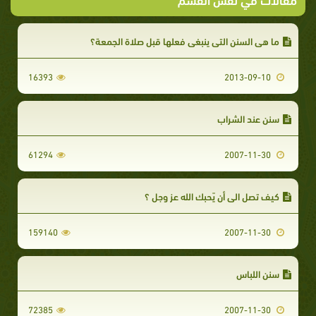
ما هي السنن التي ينبغي فعلها قبل صلاة الجمعة؟
16393
2013-09-10
سنن عند الشراب
61294
2007-11-30
كيف تصل الي أن يًحبك الله عز وجل ؟
159140
2007-11-30
سنن اللباس
72385
2007-11-30