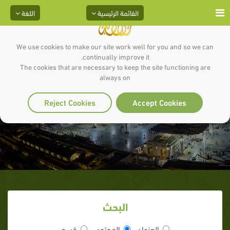
القائمة الرئيسية
اللغة
We use cookies to make our site work well for you and so we can
continually improve it.
The cookies that are necessary to keep the site functioning are
always on
سنن اللباس
Reject Cookies
Accept Cookies
البحث
العنوان
المحتوى
قسم