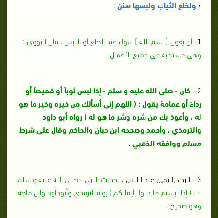
•
ولخلع الثياب ولبسها سنن
:
1-
أن يقول [ بسم الله ] سواء عند الخلع أو اللبس ، قال النووي :
وهي مستحبة في جميع الأعمال
.
2-
كان ~صلى الله عليه و سلم ~إذا لبس ثوباً أو قميصاً أو
رداءً أو عمامة يقول : ( اللهم إني أسألك من خيره وخير ما هو
له ، وأعوذ بك من شره وشر ما هو له ) رواه أبو داود
والترمذي ، وأحمد وصححه ابن حبان والحاكم وقال على شرط
مسلم ووافقه الذهبي
.
3- البدء باليمين عند اللبس ،
لحديث النبي ~صلى الله عليه و سلم
~ : ( إذا لبستم فابدءوا بأيمانكم ) رواه الترمذي وأبوداود وابن ماجه
وهو صحيح
.