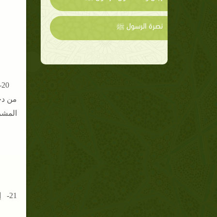
نصرة الرسول ﷺ
0
من دخ
المشرك
21- إن من فعل مثل فعل أبي بصير لم يكن عليه قود ولا ديه .