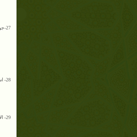
27-جواز سبي ذراري الكفار إذا انفردوا عن المقاتل ولو كان قبل القتال .
28- استحباب تقديم الطلائع والعيون بين يدي الجيش .
29- الأخذ بالحزم في أمر العدو لئلا ينالوا غرة المسلمين .