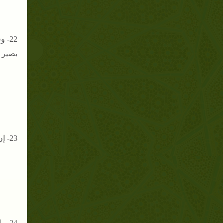
22-
بصير 
23- إن شرط الرد أن يكون الذي حضر من دار الشرك باقيا في بلد الإمام ،ولا يتناول من لم يكن تحت يد الإمام ولا محيزا إليه .
24- إن الحليفة ميقات أهل المدينة للحاج والمعتمر .