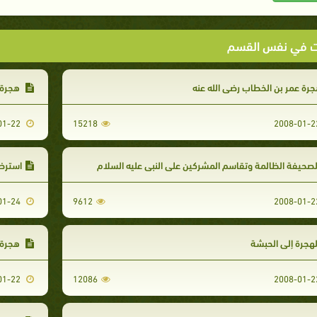
ت في نفس القسم
رة عمر بن الخطاب رضي الله عنه
هجرة 
2008-01-22
15218
صحيفة الظالمة وتقاسم المشركين على النبي عليه السلام
استرضا
2008-01-24
9612
هجرة إلى الحبشة
هجرة ا
2008-01-22
12086