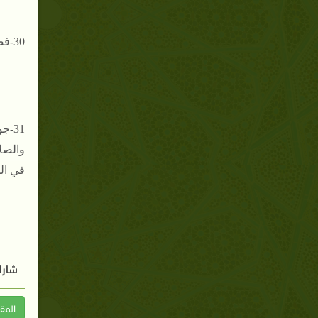
30-فضل الاستشارة لا ستخراج وجه الرأي واستطابة قلوب الأتباع .
31-
والصل
في الح
شارك
المق