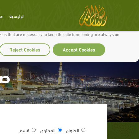
الرئيسية
عن
 to make our site work well for you and so we can continually improve it.
ies that are necessary to keep the site functioning are always on
Reject Cookies
Accept Cookies
صل
العنوان
المحتوى
قسم