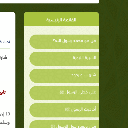
القائمة الرئيسية
من هو محمد رسول الله؟
تحت ق
شارك
السيرة النبوية
شبهات و ردود
على خطى الرسول ﷺ
تاب
أحاديث الرسول ﷺ
19 
وسلم ل
رجال ونساء حول الرسول ﷺ