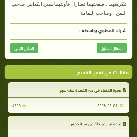
فكرهتهما ، فنفختهما فطارا ، فأولتهما هذين الكذابين صاحب
اليمن ، وصاحب اليمامة
شارك المحتوي بواسطة :
المقال السابق
المقال التالى
مقالات في نفس القسم
عمرة القضاء في ذي القعدة سنة سبع
4303
2008-03-09
غزوة بني قريظة في سنة خمس