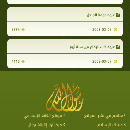
غزوة دومة الجندل
3994
2008-03-09
غزوة ذات الرقاع في سنة أربع
4113
2008-03-09
ساهم في نشر الموقع
موقع الفقه الإسلامي
دليلك للإسلام
مركز نور إنترناشيونال