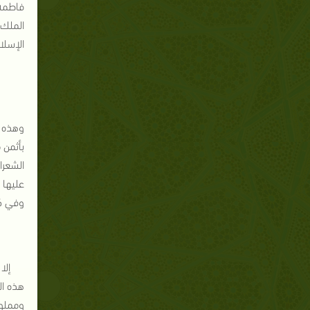
فاطمة 
الملك،
الإسلا
وهذه ا
بأثمن 
الشعرا
عليها 
وفي كل
إلا
هذه ال
ومملول