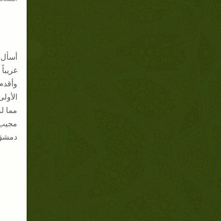
أسأل ا
غريباً
وأقدم
الأول
مما لم
مجيب
دمشق في 376