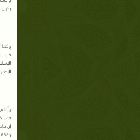
يكون بد
وكما ت
في الا
الإسلا
الرحمن
وأختم 
من الخ
إن فاط
وقفقاس