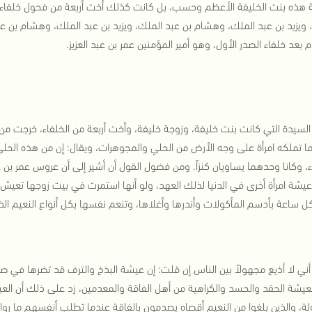
هذه بنت الخليفة الأعظم وحسب، بل كانت كذلك أخت أربعة من فحول خلفاء ال
 ويزيد بن عبد الملك، وهشام بن عبد الملك، ويزيد بن عبد الملك، وهشام بن 
م بعد خلفاء الصدر الأول، وهو أمير المؤمنين عمر بن عبد العزيز.
لسيدة التي كانت بنت خليفة، وزوجة خليفة، وأخت أربعة من الخلفاء، خرجت من 
ما تملكه امرأة على وجه الأرض من الحلي والمجوهرات، ويقال: إن من هذه الحلي 
ء، وكانا وحدهما يساويان كنزاً. ومن فضول القول أن أشير إلى أن عروس عمر بن 
عيشة امرأة أخرى في الدنيا لذلك العهد، ولو أنها استمرت في بيت زوجها تع
 ساعة بأدسم المأكولات وأندرها وأغلاها، وتنعم نفسها بكل أنواع النعيم ال
 أني لا أذيع مجهولاً بين الناس إن قلت: إن عيشة البذخ والترف قد تضرها في 
عيشة الحقد والحسد والكراهية من أهل الفاقة والمعدمين، زد على ذلك أن العي
ة، والذين بلغوا من النعيم أقصاه يصدمون بالفاقة عندما تطلب أنفسهم ما رواه