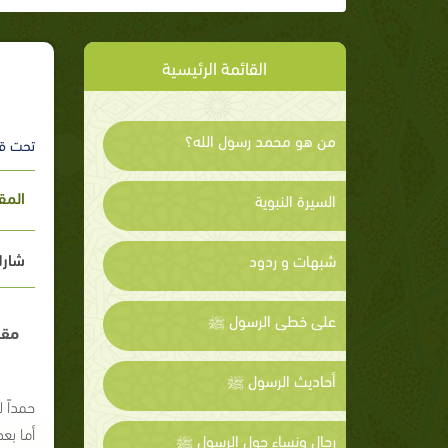
القائمة الرئيسية
من هو محمد رسول الله؟
تحت ق
المق
السيرة النبوية
شارك
شبهات و ردود
على خطى الرسول ﷺ
مقد
أحاديث الرسول ﷺ
حمداً 
أما بع
رجال ونساء حول الرسول ﷺ