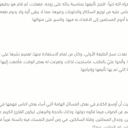
جزاه الله خيراً- اقترح تأليفها بمناسبة بنائه على زوجه، ففعلت، ثم قام هو بطب
ناس عليه من توزيع السكاكر والحلويات وغيرها، مما لا يبقى أثره ولا يدوم نفع
ما أحوج المسلمين إلى الاقتداء به فيها، والسير على منوالها.
 نفدت نسخ الطبعة الأولى، وكان من تمام الاستفادة منها، تعميم نشرها على ا
 وألحوا عليّ بالطلب، فاستجبت لذلك، وتفرغت له بعض الوقت، فأضفت إليها زي
التي تم بها تأليفها وإخراجها.
يت أن أوسع الكلام في بعض المسائل الهامة التي أساء بعض الناس فهمها في
 عن الصواب فيما قالوه حولها، وذلك بالحجة والبرهان، ليكون القارئ الكريم عل
ن، وجدال المبطلين، وقلة السالكين، في زمن أصبح التمسك فيه بالسنة غريباً
فين له، الصادين عنه؟!