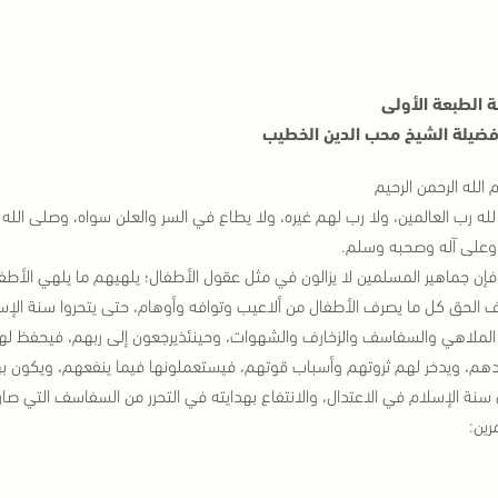
 الطبعة الأولى
فضيلة الشيخ محب الدين الخطيب
الله الرحمن الرحيم
لله رب العالمين، ولا رب لهم غيره، ولا يطاع في السر والعلن سواه، وصلى الله
وعلى آله وصحبه وسلم.
 فإن جماهير المسلمين لا يزالون في مثل عقول الأطفال؛ يلهيهم ما يلهي الأطف
 الحق كل ما يصرف الأطفال من ألاعيب وتوافه وأوهام، حتى يتحروا سنة الإسل
الملاهي والسفاسف والزخارف والشهوات، وحينئذيرجعون إلى ربهم، فيحفظ له
م، ويدخر لهم ثروتهم وأسباب قوتهم، فيستعملونها فيما ينفعهم، ويكون ب
سنة الإسلام في الاعتدال، والانتفاع بهدايته في التحرر من السفاسف التي ص
رين: