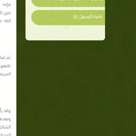
فإنه- 
جرى ال
نصرة الرسول ﷺ
الله- 
ثم لما
طبعها،
السرعة 
وقد رأ
وبعدهم
الشاكي
المخال