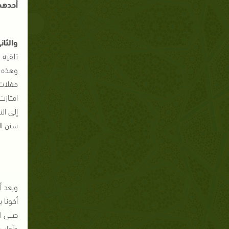
أحدهم
والثان
تلقيه 
وهذه ا
حفلات 
امتازت
إلى ال
سنن ال
وبعد أ
أخونا 
صلى ال
وآداب 