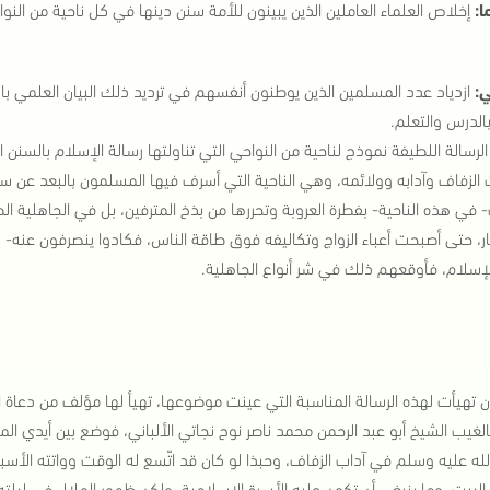
ا:
إخلاص العلماء العاملين الذين يبينون للأمة سنن دينها في كل ناحية من النواح
ي:
ازدياد عدد المسلمين الذين يوطنون أنفسهم في ترديد ذلك البيان العلمي بال
بالدرس والتعلم.
لرسالة اللطيفة نموذج لناحية من النواحي التي تناولتها رسالة الإسلام بالسن
الزفاف وآدابه وولائمه، وهي الناحية التي أسرف فيها المسلمون بالبعد عن سنن
- في هذه الناحية- بفطرة العروبة وتحررها من بذخ المترفين، بل في الجاهلية 
نار، حتى أصبحت أعباء الزواج وتكاليفه فوق طاقة الناس، فكادوا ينصرفون عنه
إسلام، فأوقعهم ذلك في شر أنواع الجاهلية.
ن تهيأت لهذه الرسالة المناسبة التي عينت موضوعها، تهيأ لها مؤلف من دعاة ا
بالغيب الشيخ أبو عبد الرحمن محمد ناصر نوح نجاتي الألباني، فوضع بين أيدي
له عليه وسلم في آداب الزفاف، وحبذا لو كان قد اتّسع له الوقت وواتته الأس
البيت، وما ينبغي أن تكون عليه الأسرة الإسلامية. ولكن ظهور الهلال في ليلت