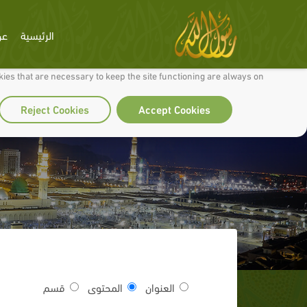
الرئيسية
عن
 to make our site work well for you and so we can continually improve it.
ies that are necessary to keep the site functioning are always on
Reject Cookies
Accept Cookies
العنوان
المحتوى
قسم