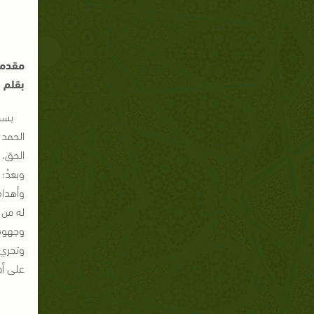
مقدمة
بقلم 
بسم 
الحمد 
الحق، 
وبعدُ؛
وأهداف
له من 
وجهوده
وتحري 
على أم