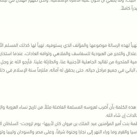
راً كاملاً.
هيأ لهذه الرسالة موضوعها والمؤلف الذي يستوفيه، تهيأ لها كذلك المسلم الأو
عتدال والتحرر من العبودية للسفاسف والملاهي وتوافه العادات، عندما استخارا ال
مية المتحررة من تقاليد الجاهلية الأجنبية عنا، والطارئة علينا. فأرجو الله عز وج
 الباني في جميع مراحل حياته، حتى يحقق له آماله، ملتزماً سنة الإسلام في ذل
هذه الكلمة بأن أضرب لعروسه المسلمة الفاضلة مثلاً من تاريخ نساء العروبة و
الدات إن شاء الله.
مة بنت أمير المؤمنين عبد الملك بن مروان كان لأبيها- يوم تزوجت- السلطان ال
يا والقرم وما وراء النهر إلى نجارا وجنوة شرقاً، وعلى مصر والسودان وليبيا وتو