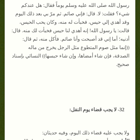
رسول الله صلى الله عليه وسلم يوماً فقال: هل عندكم
شيء؟ فقلت: لا. قال: فإني صائم. ثم مرّ بي بعد ذلك اليوم
وقد أهدي إلي حيس، فخبأت له منه، وكان يحب الحيس،
قالت: يا رسول الله! إنه أهدي لنا حيس فخبأت لك منه. قال:
أدنيه؛ أما إني قد أصبحت وأنا صائم. فأكل منه، ثم قال:
((إنما مثل صوم المتطوع مثل الرجل يخرج من ماله
الصدقة، فإن شاء أمضاها، وإن شاء حبسها)) النسائي بإسناد
صحيح.
32- لا يجب قضاء يوم النفل:
ولا يجب عليه قضاء ذلك اليوم، وفيه حديثان: