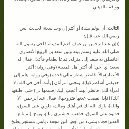
ووافقه الذهبي.
الثالث:
أن يولم بشاة أو أكثر إن وجد سعة، لحديث أنس
رضي الله عنه قال:
((إن عبد الرحمن بن عوف قدم المدينة، فآخى رسول الله
صلى الله عليه وسلم بينه وبين سعد بن الربيع الأنصاري
[فانطلق به سعد إلى منزله، فدعا بطعام فأكلا]، فقال له
سعد: أي أخي! أنا أكثر أهل المدينة (وفي رواية: أكثر
الأنصار)مالاً، فانظر شطر مالي فخذه (وفي رواية: هلم إلى
حديقتي أشاطركها))، وتحتي امرأتان [وأنت أخي في الله، لا
امرأة لك]، فانظر أيهما أعجب إليك [فسمها لي] حتى أطلقها
[لك] [فإذا انقضت عدتها فتزوجها]، فقال عبد الرحمن: [لا
والله]، بارك الله لك في أهلك ومالك، دلوني على السوق،
فدلوه على السوق، فذهب، فاشترى وباع، وربح، [ثم تابع
الغدو] فجاء بشيء من أقِطٍ- لبن مجفف يابس مستجر يطبخ