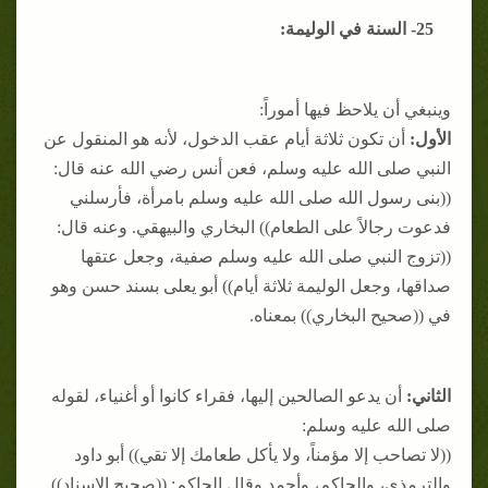
25- السنة في الوليمة:
وينبغي أن يلاحظ فيها أموراً:
الأول:
أن تكون ثلاثة أيام عقب الدخول، لأنه هو المنقول عن
النبي صلى الله عليه وسلم، فعن أنس رضي الله عنه قال:
((بنى رسول الله صلى الله عليه وسلم بامرأة، فأرسلني
فدعوت رجالاً على الطعام)) البخاري والبيهقي. وعنه قال:
((تزوج النبي صلى الله عليه وسلم صفية، وجعل عتقها
صداقها، وجعل الوليمة ثلاثة أيام)) أبو يعلى بسند حسن وهو
في ((صحيح البخاري)) بمعناه.
الثاني:
أن يدعو الصالحين إليها، فقراء كانوا أو أغنياء، لقوله
صلى الله عليه وسلم:
((لا تصاحب إلا مؤمناً، ولا يأكل طعامك إلا تقي)) أبو داود
والترمذي، والحاكم، وأحمد.وقال الحاكم: ((صحيح الإسناد))