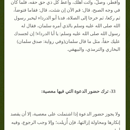
وأفطر، وصلّ، وائت أهلك، وأعط كل ذي حق حقه، فلما كان
في وجه الصبح، قال: قم الآن إن شئت، قال: فقاما فتوضآ،
ثم ركعا، ثم خرجا إلى الصلاة، فدنا أبو الدرداء ليخبر رسول
الله صلى الله عليه وسلم بالذي أمره سلمان، فقال له
رسول الله صلى الله عليه وسلم: يا أبا الدرداء! إن لجسدك
عليك حقاً، مثل ما قال سلمان(وفي رواية: صدق سلمان)
البخاري والترمذي، والبيهقي.
33- ترك حضور الدعوة التي فيها معصية:
ولا يجوز حضور الدعوة إذا اشتملت على معصية، إلا أن يقصد
إنكارها ومحاولة إزالتها، فإن أُزيلت؛ وإلا وجب الرجوع، وفيه