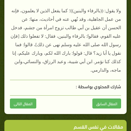
ولا يقول: ((بالرفاء والبنين))؛ كما يفعل الذين لا يعلمون، فإنه
من عمل الجاهلية، وقد نُهي عنه في أحاديث، منها: عن
الحسن أن عقيل بن أبي طالب تزوج امرأة من جشم، فدخل
عليه القوم، فقالوا: بالرفاء والبنين، فقال: لا تفعلوا ذلك [فإن
رسول الله صلى الله عليه وسلم نهى عن ذلك]، قالوا: فما
نقول يا أبا زيد؟ قال: قولوا: بارك الله لكم، وبارك عليكم، إنا
كذلك كنا نؤمر. ابن أبي شيبة، وعبد الرزاق، والنسائي،وابن
ماجه، والدارمي.
شارك المحتوي بواسطة :
المقال السابق
المقال التالى
مقالات في نفس القسم