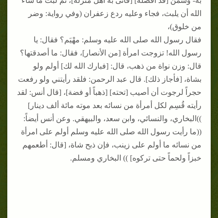
به- وسمن [قد أفضله] [فأتى به أهل منزله]، ثم لبث ما شاء
الله أن يلبث، فجاء وعليه ردع زعفران (وفي رواية: وضر
من خلوق)،
فقال رسول الله صلى الله عليه وسلم: مهْيَم؟ فقال: يا
رسول الله! تزوجت امرأة [من الأنصار]، فقال: ما أصدقتها؟
قال: وزن نواة من ذهب، قال: [فبارك الله لك] أولم ولو
بشاة، [فأجاز ذلك]. قال عبد الرحمن: فلقد رأيتني ولو رفعت
حجراً لرجوت أن أصيب [تحته] [ذهباً أو فضة]، [قال أنس: لقد
رأيته قُسِم لكل أمرأة من نسائه بعد موته مائة ألف دينار]
))البخاري، والنسائي، وابن سعد، والبيهقي. وعن أنس أيضاً:
((ما رأيت رسول الله صلى الله عليه وسلم أولم على امرأة
من نسائه ما أولم على زينب، فإن ذبح شاة، [قال: أطعمهم
خبزاً ولحماً حتى تركوه] )) البخاري ومسلم.