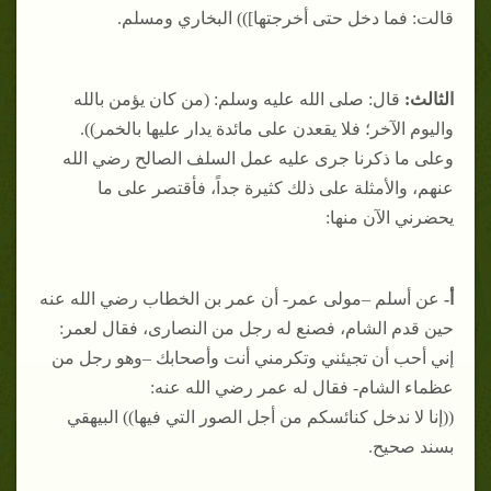
قالت: فما دخل حتى أخرجتها])) البخاري ومسلم.
الثالث:
قال: صلى الله عليه وسلم: (من كان يؤمن بالله
واليوم الآخر؛ فلا يقعدن على مائدة يدار عليها بالخمر)).
وعلى ما ذكرنا جرى عليه عمل السلف الصالح رضي الله
عنهم، والأمثلة على ذلك كثيرة جداً، فأقتصر على ما
يحضرني الآن منها:
أ-
عن أسلم –مولى عمر- أن عمر بن الخطاب رضي الله عنه
حين قدم الشام، فصنع له رجل من النصارى، فقال لعمر:
إني أحب أن تجيئني وتكرمني أنت وأصحابك –وهو رجل من
عظماء الشام- فقال له عمر رضي الله عنه:
((إنا لا ندخل كنائسكم من أجل الصور التي فيها)) البيهقي
بسند صحيح.