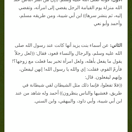
الله منزلة يوم القيامة الرجل يفضي إلى امرأته، وتفضي
إليه، ثم ينشر سرها)) ابن أبي شيبة، ومن طريقه مسلم،
وأحمد وأبو نعي
الثاني:
عن أسماء بنت يزيد أنها كانت عند رسول الله صلى
الله عليه وسلم، والرجال والنساء قعود، فقال: ((لعل رجلاً
يقول ما يفعل بأهله، ولعل امرأة تخبر بما فعلت مع زوجها؟!
فأرمّ القوم، فقلت: إي والله يا رسول الله! إنهن ليفعلن،
وإنهم ليفعلون. قال:
((فلا تفعلوا، فإنما ذلك مثل الشيطان لقي شيطانة في
طريق، فغشيها والناس ينظرون)) أحمد وله شاهد من عند
ابن أبي شيبة، وأبي داود، والبيهقي، وابن السني.