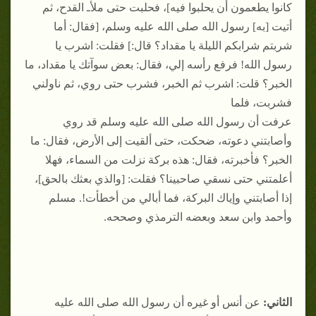
كانوا يطعمون أن يحلبوا فيه]، فحلبت حتى ملأـ القدح، ثم
أتيت [به] رسول الله صلى الله عليه وسلم، [فقال: أما
شربتم شرابكم الليلة يا مقداد؟ قال:] فقلت: اشرب يا
رسول الله! فرفع رأسه إلي، فقال: بعض سوآتك يا مقداد، ما
الخبر؟ قلت: اشرب ثم الخبر، فشرب حتى روي، ثم ناولني
فشربت، فلما
عرفت أن رسول الله صلى الله عليه وسلم قد روي
وأصابتني دعوته، ضحكت، حتى ألقيت إلى الأرض، فقال: ما
الخبر؟ فأخبرته، فقال: هذه بركة نزلت من السماء، فهلا
أعلمتني حتى نسقي صاحبينا؟ فقلت: [والذي بعثك بالحق]،
إذا أصابتني وإياك البركة، فما أبالي من أخطأت!. مسلم
وأحمد وابن سعد وبعضه الترمذي وصححه.
الثاني:
عن أنس أو غيره أن رسول الله صلى الله عليه