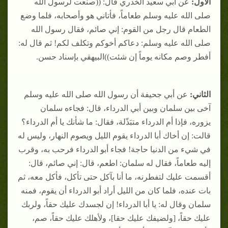
الأول:
عن أبي سعيد الخدري قال: ((صنعت لرسول الله
صلى الله عليه وسلم طعاماً، فأتاني هو وأصحابه، فلما وضع
الطعام قال رجل من القوم: إني صائم، فقال رسول الله
صلى الله عليه وسلم: دعاكم أخوكم وتكلف لكم! ثم قال له:
أفطر وصم مكانه يوماً إن شئت))البيهقي بإسناد حسن.
الثاني:
عن أبي جحيفة أن رسول الله صلى الله عليه وسلم
آخى بين سلمان وبين أبي الدرداء، قال: فجاءه سلمان
يزوره، فإذا أم الدرداء متبَذّلة، فقال: ما شأنك يا أم الدرداء؟
قالت: إن أخاك أبا الدرداء يقوم الليل ويصوم النهار، وليس له
في شيء من الدنيا حاجة! فجاء أبو الدرداء فرحب به، وقرب
إليه طعاماً، فقال له سلمان: اطعم، قال: إني صائم، قال:
أقسمت عليك لتفطرنه، ما أنا بآكل حتى تأكل، فأكل معه، ثم
بات عنده، فلما كان من الليل أراد أبو الدرداء أن يقوم، فمنه
سلمان وقال له: يا أبا الدرداء! إن لجسدك عليك حقاً، ولربك
عليك حقاً، [ولضيفك عليك حقا]، ولأهلك عليك حقاً، صم،