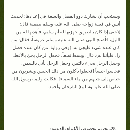
ويستحب أن يشارك ذوو الفضل والسعة في إعدادها؛ لحديث
أنس في قصة زواجه صلى الله عليه وسلم بصفية قال:
((حتى إذا كان بالطريق جهزتها له أم سليم، فأهدتها له من
الليل، فأصبح النبي صلى الله عليه وسلم عروساً، فقال: من
كان عنده شيء فليجئ به، (وفي رواية: من كان عنده فضل
زاد فليأتنا به)، قال: وبسط نطعاً، فجعل الرجل يجئ بالأقط،
وجعل الرجل يجيء بالتمر، وجعل الرجل يأتي بالسمن،
فحاسوا حيساً [فجعلوا يأكلون من ذلك الحيس ويشربون من
حياض إلى جنبهم من ماء السماء]، فكانت وليمة رسول الله
صلى الله عليه وسلم)) الشيخان وأحمد.
28- تحريم تخصيص الأغنياء بالدعوة: