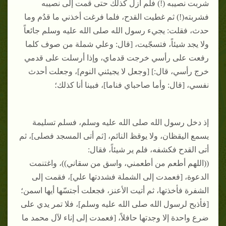
شربت نصيبه (!) فلم أزل كذلك حتى قمت إلى نصيبه
فشربته(!) ثم غطيت القدح، فلما فرغت أخذني ما قدُم وما
حدث، فقلت: يجيء رسول الله صلى الله عليه وسلم جائعاً
ولا يجد شيئاً، فتسجّيت، [قال: وعلي شملة من صوف كلما
رفعت على رأسي خرجت قدماي، وإذا أرسلت على قدمي
خرج رأسي، قال:] [وجعل لا يجيئني النوم]، وجعلت أحدث
نفسي، [قال: وأما صاحباي فناما]، فبينا أنا كذلك؛
إذ دخل رسول الله صلى الله عليه وسلم، فسلم تسليمة
يسمع اليقظان، ولا يوقظ النائم، [ثم أتى المسجد فصلى]، ثم
أتى القدح فكشفه، فلم ير شيئاً، فقال:
((اللهم أطعم من أطعمني، واسق من سقاني))، واغتنمت
الدعوة، [فعمدت إلى الشملة فشددتها علي]، فقمت إلى
الشفرة فأخذتها، ثم أتيت الأعنز، فجعلت أجتسّها أيها اسمن؛
[فأذبح لرسول الله صلى الله عليه وسلم]، فلا تمر يدي على
ضرع واحدة إلا وجدتها حافلاً، [فعمدت إلى إناء لآل محمد ما