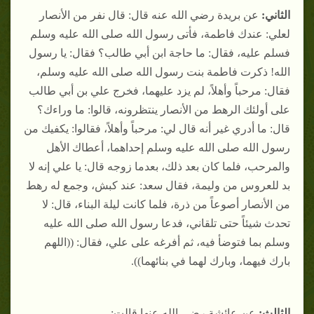
الثاني:
عن بريدة رضي الله عنه قال: قال نفر من الأنصار
لعلي: عندك فاطمة، فأتى رسول الله صلى الله عليه وسلم
فسلم عليه، فقال: ما حاجة ابن أبي طالب؟ فقال: يا رسول
الله! ذكرت فاطمة بنت رسول الله صلى الله عليه وسلم،
فقال: مرحباً وأهلاً، لم يزد عليهما، فخرج علي بن أبي طالب
على أولئك الرهط من الأنصار ينتظرونه، قالوا: ما وراءك؟
قال: ما أدري غير أنه قال لي: مرحباً وأهلاً، فقالوا: يكفيك من
رسول الله صلى الله عليه وسلم إحداهما، أعطاك الأهل
والمرحب، فلما كان بعد ذلك، بعدما زوجه قال: يا علي إنه لا
بد للعروس من وليمة، فقال سعد: عند كبش، وجمع له رهط
من الأنصار أصوعاً من ذرة، فلما كانت ليلة البناء، قال: لا
تحدث شيئاً حتى تلقاني، فدعا رسول الله صلى الله عليه
وسلم بما فتوضأ فيه، ثم أفرغه على علي، فقال: ((اللهم
بارك فيهما، وبارك لهما في بنائهما)).
الثالث:
عن عائشة رضي الله عنها قالت: