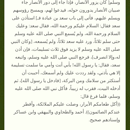
وسلم[ كان يزور الأنصار، فإذا جاء إلى دور الأنصار جاء
صبيان الأنصار يدورون حوله، فيدعوا لهم، ويمسح رؤوسهم
ويسلم عليهم، فأتى إلى باب سعد بن عبادة فـ] استأذن على
سعد فقال: السلام عليكم ورحمة الله، فقال سعد: وعليك
السلام ورحمة الله، ولم يُسمع النبي صلى الله عليه وسلم
حتى سلم ثلاثاً، ورد عليه سعد ثلاثاً، ولم يُسمعه، [وكان النبي
صلى الله عليه وسلم لا يزيد فوق ثلاث تسليمات، فإن أذن
له،وإلا انصرف]، فرجع النبي صلى الله عليه وسلم، واتبعه
سعد، فقال: يا رسول الله! بأبي أنت وأمي ما سلمت تسليمة
إلا هي بأذني، ولقد رددت عليك ولم أسمعك، أحببت أن
أستكثر من سلامك ومن البركة، [فادخل يا رسول الله]، ثم
أدخله البيت، فقرب له زبيباً، فأكل نبي الله صلى الله عليه
وسلم، فلما فرغ قال:
((أكل طعامكم الأبرار، وصلت عليكم الملائكة، وأفطر
عندكم الصائمون)). أحمد والطحاوي والبيهقي وابن عساكر
وإسنادهم صحيح.