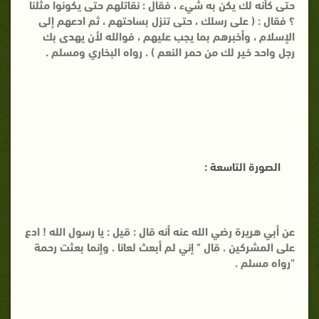
حتى كأنه لك يكن به شيء ، فقال : نقاتلهم حتى يكونوا مثلنا
؟ فقال : ( على رسلك ، حتى تنزل بساحتهم ، ثم ادعهم إلى
الإسلام ، وأخبرهم بما يجب عليهم ، فوالله لأن يهدى بك
رجل واحد خير لك من حمر النعم ) . رواه البخاري ومسلم .
الصورة التاسعة :
عن أبي هريرة رضي الله عنه أنه قال : قيل : يا رسول الله ! ادع
على المشركين . قال " إني لم أبعث لعانا . وإنما بعثت رحمة
"رواه مسلم .