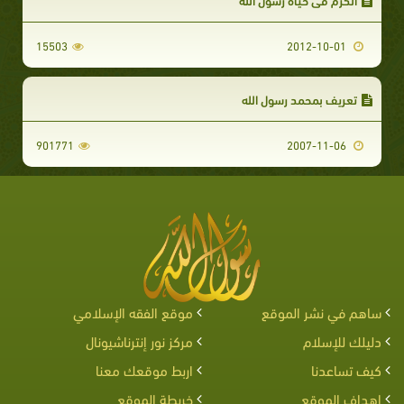
15503
2012-10-01
تعريف بمحمد رسول الله
901771
2007-11-06
ساهم في نشر الموقع
موقع الفقه الإسلامي
دليلك للإسلام
مركز نور إنترناشيونال
كيف تساعدنا
اربط موقعك معنا
اهداف الموقع
خريطة الموقع