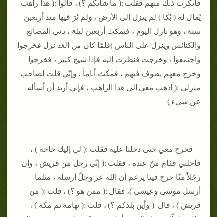
فأنكرت ذلك منهم فقلت :( ما شأنكم ؟) ، قالوا :( هذا راهب
يُقال له ( بُكا ) لم ينزل الى الأرض ، ولم يُرَ فيها منذ أربعين
سنة ، وهو نازل اليوم ، فيمكث أربعين ليلة ، يأتي المصانع
والكنائس وينزل على الناس )
فلمّا كان من الغد نزل فخرجوا
واجتمعوا ، وخرجت فنظرت إليه فإذا شيخ كبير ، فخرجوا
وخرج معهم يطوف فيهم ، فمكث أياماً ، وإنّي قلت لصاحبِ
منزلي :( اذهب معي الى هذا الراهب ، فإني أريد أن أسأله
عن شيء )
فخرج معي حتى دخلنا عليه فقلت :( لي إليك حاجة ) ،
فاخلني فقام مَنْ عنده ، فقلت :( إنّي رجل من قريش ، وإن
رجُلاً منّا خرج فينا يزعم أن الله عز وجلّ أرسله ، مثلما
أرسل موسى وعيسى )، فقال :( ممن هو ؟) ، قلت :( من
قريش ) ، قال :( وأين بلدكم ؟) ، قلت :( تهامة ثم مكة ) ،