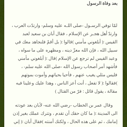
بعد وفاة الرسول
لمّا توفي الرسـول -صلى اللـه عليه وسلم- وارتدّت العرب ،
وارتدّ أهل هجـر عن الإسلام ، فقال أبان بن سعيد لعبد
القيس :( أبلغوني مأمني )قالوا :( بل أقمْ فلنجاهد معك في
سبيل الله ، فإن الله معزّ دينه ، ومظهره على ما سواه ،
وعبد القيس لم ترجع عن الإسلام )قال :( أبلغوني مأمني
فأشهد أمر أصحاب رسول الله -صلى الله عليه سلم- ،
فليس مثلي يغيب عنهم ، فأحيا بحياتهم وأموت بموتهم
)فقالوا :( لا تفعل ، أنت أعز الناس ، وهذا عليك وعلينا فيه
مقالة ، يقول قائل : فرّ من القتال )
وقال عمر بن الخطاب -رضي الله عنه- لأبان بعد عودته
الى المدينة :( ما كان حقك أن تقدم ، وتترك عملك بغير إذن
إمامك ، ثم على هذه الحال ، ولكنك أمنته )فقال أبان :( إني