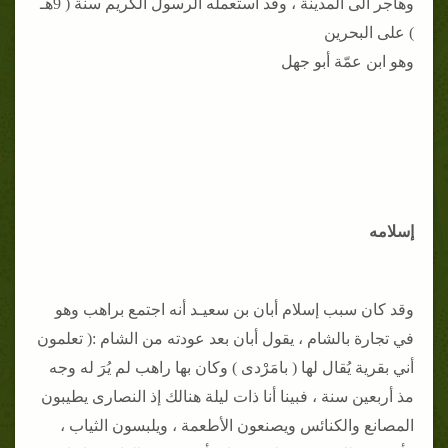
وهاجر الى المدينة ، وقد استعمله الرسول الكريم سنة ( 9هـ
) على البحرين
وهو ابن عمّة أبو جهل
إسلامه
وقد كان سبب إسلام أبان بن سعيـد أنه اجتمع براهب وهو
في تجارة بالشام ، يقول أبان بعد عودته من الشام :( تعلمون
أني بقرية يُقال لها ( بامَرْدى ) وكان بها راهب لم يُرَ له وجه
مذ أربعين سنة ، فبينا أنا ذات ليلة هنالك إذ النصارى يطيبون
المصانع والكنائس ويصنعون الأطعمة ، ويلبسون الثياب ،