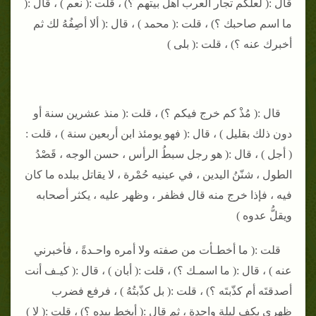
قال :( لعلّكم تجار العرب أهل بيتهم ؟) ، قلت :( نعم ) ، قال :(
ما اسم صاحبك ؟) ، قلت :( محمد ) ، قال :( ألا أصِفُهُ لك ثم
أخبرك عنه ؟) ، قلت :( بلى )
قال :( مُذْ كم خرج فيكم ؟) ، قلت :( منذ عشرين سنة أو
دون ذلك بقليل ) ، قال :( فهو يومئذ ابن أربعين سنة ) ، قلت :
( أجل ) ، قال :( هو رجل سبطُ الرأس ، حسن الوجه ، قَصْدُ
الطول ، شنّنُ اليدين ، في عينيه حُمْرة ، لا يقاتل ببلده ما كان
فيه ، فإذا خرج منه قال فظفر ، وظهر عليه ، يكثر أصحابه
ويقلُّ عدوه )
قلت :( ما أخطـأت من صفته ولا أمره واحـدةً ، فأخبرني
عنه ) ، قال :( ما اسمـك ؟) ، قلت :( أبان ) ، قال :( كيـف أنت
أصدقتَه أم كذّبتَه ؟) ، قلت :( بل كذّبتُهُ ) ، فرفع فضرب
ظهري بكفٍ ليلة واحدة ، ثم قال :( أيخط بيده ؟) ، قلت :( لا )