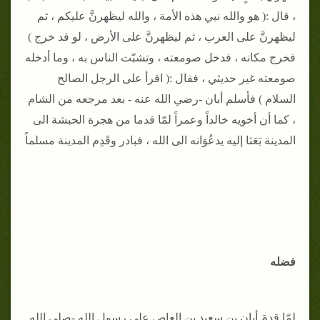
، قال :( هو والله نبي هذه الأمة ، والله ليظهرنَّ عليكم ، ثم
ليظهرنَّ على العرب ، ثم ليظهرنَّ على الأرض ، لو قد خرج )
فخرج مكانه ، فدخل صومعته ، وتشبّت الناس به ، وما أدخله
صومعته غير حديثي ، فقال :( اقرأ على الرجل الصالح
السلام )
فأسلم أبان -رضي الله عنه - بعد مرجعه من الشام
، كما أن أخويه خالداً وعمراً لمّا قدما من هجرة الحبشة الى
المدينة بَعَثا إليه يدعُوَانه الى الله ، فبادر وقَدِم المدينة مسلماً
فضله
لمّا قدِمَ أبان بن سعيد بن العاص على رسول الله -صلى الله