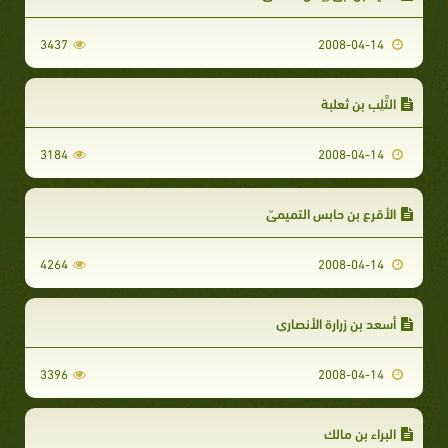
3437
2008-04-14
التَّلِب بن ثعلبة
3184
2008-04-14
الأقرع بن حابس التميميّ
4264
2008-04-14
أسعد بن زرارة الأنصاري
3396
2008-04-14
البراء بن مالك