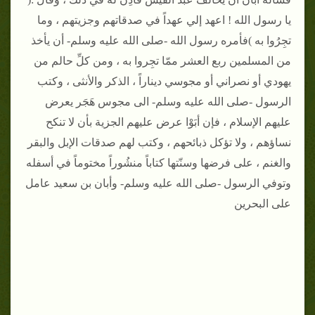
يا رسول الله ! اعهد إلي عهداً في صدقاتهم وجزيتهم ، وما
تجِرُوا به )فأمره رسول الله -صلى الله عليه وسلم- أن يأخذ
من المسلمين ربع العشر ممّا تجِروا به ، ومن كلِّ حالم من
يهودي أو نصراني أو مجوسي ديناراً ، الذكر والأنثى ، وكتب
الرسول -صلى الله عليه وسلم- الى مجوس هَجَر يعرض
عليهم الإسلام ، فإن أبَوْا عرض عليهم الجزية بأن لا تنكح
نساؤهم ، ولا تؤكل ذبائحهم ، وكتب لهم صدقات الإبل والبقر
والغنم ، على فرضها وسنّتها كتاباً منشُوراً مختوماً في أسفله
وتوفي الرسول -صلى الله عليه وسلم- وأبان بن سعيد عامل
على البحرين