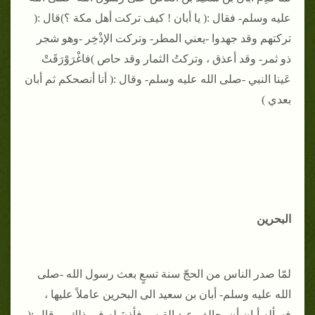
عليه وسلم- فقال :( يا أبان ! كيف تركت أهل مكة ؟)قال :(
تركتهم وقد جهدوا -يعني المطر- وتركت الإذْخِر -وهو شجر
ذو ثمر- وقد أعذق ، وتركتُ الثمار وقد حاص )فاغْرَوْرَقَتْ
عَينا النبي -صلى الله عليه وسلم- وقال :( أنا أنصحكم ثم أبان
بعدي )
البحرين
لمّا صدر الناس من الحجّ سنة تسعٍ بعث رسول الله -صلى
الله عليه وسلم- أبان بن سعيد الى البحرين عاملاً عليها ،
فسأله أبان أن يحالف عبد القيس فأذِنَ له في ذلك ، وقال :(