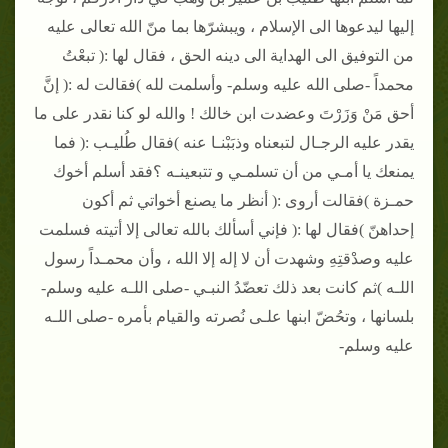
إليها ليدعوها الى الإسلام ، ويبشرّها بما منّ الله تعالى عليه
من التوفيق الى الهداية الى دينه الحق ، فقال لها :( تبعْتُ
محمداً -صلى الله عليه وسلم- وأسلمت لله )فقالت له :( إنَّ
أحق مَنْ وَزَرْتَ وعضدت ابن خالك ! والله لو كنا نقدر على ما
يقدر عليه الرجـال لتبعناه وذبَبْنـا عنه )فقال طُليـب :( فما
يمنعك يا أمـي من أن تسلمـي و تتبعينـه ؟فقد أسلم أخوك
حمـزة )فقالت أروى :( أنظر ما يصنع أخواتي ثم أكون
إحداهنّ )فقال لها :( فإني أسألك بالله تعالى إلا أتيته فسلمت
عليه وصدْقتِهِ وشهدت أن لا إله إلا الله ، وأن محمـداً رسول
اللـه )ثم كانت بعد ذلك تعضّدُ النبـي -صلى اللـه عليه وسلم-
بلسانها ، وتحُضّ ابنها علـى نُصرته والقيام بأمره -صلى اللـه
عليه وسلم-