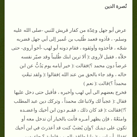
نُصرة الدين
عرض أبو جهل وعِدّة من كفار قريش للنبي -صلى الله عليه
وسلم- ، فآذوه فعمد طُليب بن عُمير إلى أبي جهل فضربه
شجّه ، فأخذوه وأوثقوه ، فقام دونه أبو لهب -أخو أروى- حتى
خلاّه ، فقيل لأروى :( ألا ترين ابنك طُليباً وقد صيّر نفسه
غرضاً دون محمد ؟)فقالت :( خير أيامه يوم يَذُبُّ عن ابن
خاله ، وقد جاء بالحق من عند الله )فقالوا :( ولقد تبعْتِ
محمداً ؟)قالت :( نعم )
فخرج بعضهم الى أبي لهب وأخبره ، فأقبل حتى دخل عليها
فقال :( عجباً لك ولاتباعك محمداً ، وتركك دين عبد المطلب
؟!)فقالت :( قد كان ذلك ، فقـم دون ابن أخيك واعضـده
وامنَعْهُ ، فإن يظهر أمـره فأنت بالخيار أن تدخل معه أو
تكون على دينـك ؟وإن يُصَبْ كنت قد أعذرتَ في ابن أخيك
)فقال أبو لهب :( ولنا طاقة بالعرب قاطبة ؟ جاء بدين