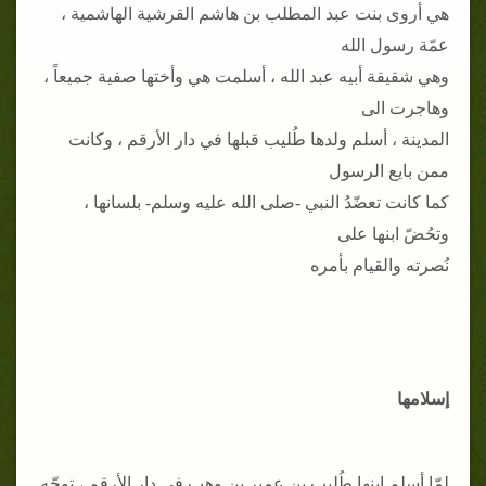
هي أروى بنت عبد المطلب بن هاشم القرشية الهاشمية ،
عمّة رسول الله
وهي شقيقة أبيه عبد الله ، أسلمت هي وأختها صفية جميعاً ،
وهاجرت الى
المدينة ، أسلم ولدها طُليب قبلها في دار الأرقم ، وكانت
ممن بايع الرسول
كما كانت تعضّدُ النبي -صلى الله عليه وسلم- بلسانها ،
وتحُضّ ابنها على
نُصرته والقيام بأمره
إسلامها
لمّا أسلم ابنها طُليب بن عمير بن وهب في دار الأرقم ، توجّه