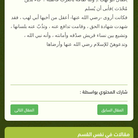
مُحْدَث )فأبى أن يُسلم
فكانت أروى -رضي الله عنها- أعقل من أخيها أبي لهب ، فقد
شهدت شهادة الحق ، وقامت تدافع عنه ، وتذُبّ عنه بلسانها ،
وتشيع بين نساء قريش صدْقه وأمانته ، وأنه نبي الله ،
وتدعوهنّ للإسلام رضي الله عنها وأرضاها
شارك المحتوي بواسطة :
المقال السابق
المقال التالى
مقالات في نفس القسم