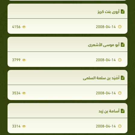
أروى بنت كريز
4156
2008-04-14
أبو موسى الأشعري
3799
2008-04-14
أصْيَد بن سلمة السلمي
3534
2008-04-14
أسامة بن زيد
3314
2008-04-14