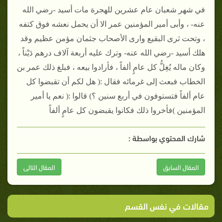
في شهر شعبان عام عشرين للهجرة مات أسيد -رضي الله
عنه- ، وأبى أمير المؤمنين عمر الا أن يحمل نعشه فوق كتفه
، وتحت ثرى البقيع وارى الأصحاب جثمان مؤمن عظيم وقد
هلك أسيد -رضي الله عنه- وترك عليه أربعة آلاف درهم دَيْناً ،
وكان ماله يُغِلُّ كل عامٍ ألفاً ، فأرادوا بيعه ، فبلغ ذلك عمر بن
الخطاب فبعث إلى غرمائه فقال :( هل لكم أن تقبضوا كل
عام ألفاً فتستوفون في أربع سنين ؟) قالوا :( نعم يا أمير
المؤمنين )فأخروا ذلك فكانوا يقبضون كل عامٍ ألفاً
شارك المحتوي بواسطة :
المقال السابق
المقال التالى
مقالات في نفس القسم