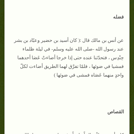
فضله
عن أنس بن مالك قال :( كان أسيد بن حضير وعبّاد بن بشر
عند رسول الله -صلى الله عليه وسلم- في ليلة ظلماء
حِنْدِس ، فتحدّثنا عنده حتى إذا خرجا أضاءتْ عَصَا أحدهما
فمشيا في ضوئها ، فلمّا تفرَّق لهما الطريق أضاءت لكلّ
واحدٍ منهما عَصَاه فمشى في ضوئها )
القصاص