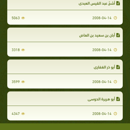
أشجّ عبد القيس العبدي
5063
2008-04-14
أبان بن سعيد بن العاص
3318
2008-04-14
أبو ذر الغفاري
3599
2008-04-14
أبو هريرة الدوسي
4347
2008-04-14