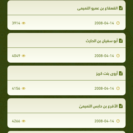
القعقاع بن عمرو التميمي
3914
2008-04-14
أبو سفيان بن الحارث
4049
2008-04-14
أروى بنت كريز
4156
2008-04-14
الأقرع بن حابس التميميّ
4266
2008-04-14