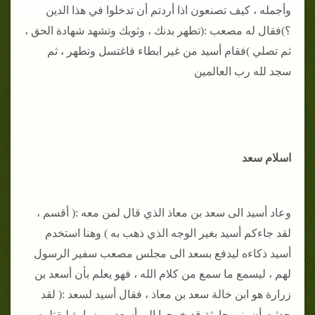
وأجمله ، كيف تصنعون اذا أردتم أن تدخلوا في هذا الدين
؟)فقال له مصعب :(تطهر بدنك ، وثوبك وتشهد شهادة الحق ،
ثم تصلي )فقام أسيد من غير ابطاء فاغتسل وتطهر ، ثم
سجد لله رب العالمين
اسلام سعد
وعاد أسيد الى سعد بن معاذ الذي قال لمن معه :( أقسم ،
لقد جاءكم أسيد بغير الوجه الذي ذهب به ) وهنا استخدم
أسيد ذكاءه ليدفع بسعد الى مجلس مصعب سفير الرسول
لهم ، ليسمع ما سمع من كلام الله ، فهو يعلم بأن أسعد بن
زرارة هو ابن خالة سعد بن معاذ ، فقال أسيد لسعد :( لقد
حدثت أن بني حارثة قد خرجوا الى أسعد بن زرارة ليقتلوه ،