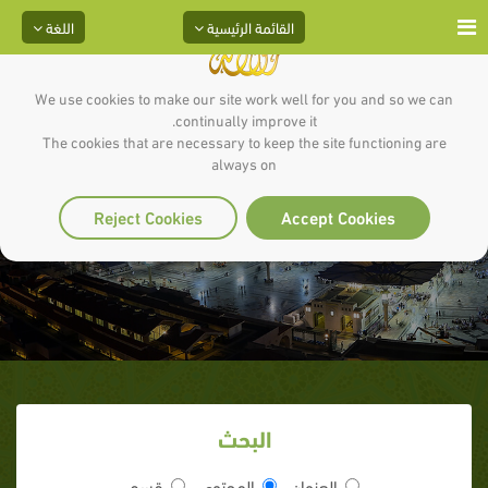
القائمة الرئيسية
اللغة
We use cookies to make our site work well for you and so we can
continually improve it.
The cookies that are necessary to keep the site functioning are
always on
أسيد بن حضير
Reject Cookies
Accept Cookies
البحث
العنوان
المحتوى
قسم