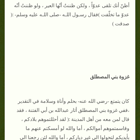
أظنّ أنك تلقى عدوّاً ، ولكن ظننتُ أنّها العير ، ولو ظننتُ أنّه
عدوّ ما تخلّفت )فقال رسـول اللـه -صلى اللـه عليه وسلم- :(
صدقت )
غزوة بني المصطلق
كان يتمتع -رضي الله عنه- بحلم وأناة وسلامة في التقدير
،ففي غزوة بني المصطلق أثار عبدالله بن أبي الفتنة ، فقد
قال لمن معه من أهل المدينة :( لقد أحللتموهم بلادكم ،
وقاسمتموهم أموالكم ، أما والله لو أمسكتم عنهم ما
بأيديكم لتحولوا الى غير دياركم ، أما والله لئن رجعنا الى