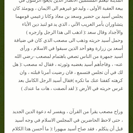
المدينة ليعلم المسلمين الأنصار الذين بايعوا الرسول في
بيعة العقبة الأولى ، وليدعو غيرهم الى الايمان ، ويومئذ كان
يجلس أسيد بن حضير وسعد بن معاذ وكانا زعيمي قومهما
يتشاوران بأمر الغريب الآتي ، الذي يدعو لنبذ دين الأباء
والأجداد وقال سعد :( اذهب الى هذا الرجل وازجره )
وحمل أسيد حربته وذهب الى مصعب الذي كان في ضيافة
أسعد بن زرارة وهو أحد الذين سبقوا في الاسلام ، ورأى
أسيد جمهرة من الناس تصغي باهتمام لمصعب -رضي الله
عنه- ، وفاجأهم أسيد بغضبه وثورته ، فقال له مصعب :( هل
لك في أن تجلس فتسمع ، فان رضيت أمرنا قبلته ، وان
كرهته كففنا عنك ما تكره )فقال أسيد الرجل الكامل بعد
غرس حربته في الأرض :( لقد أنصفت ، هات ما عندك )
وراح مصعب يقرأ من القرآن ، ويفسر له دعوة الدين الجديد
، حتى لاحظ الحاضرين في المجلس الاسلام في وجه أسيد
قبل أن يتكلم ، فقد صاح أسيد مبهورا :( ما أحسن هذا الكلام