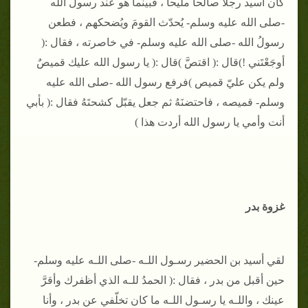
كان أسيد رجلاً صالحاً مليحاً ، فبينما هو عند رسول الله
-صلى الله عليه وسلم- يُحدّث القومَ ويُضحكهم ، فطعن
رسولُ الله -صلى الله عليه وسلم- في خاصرته ، فقال :(
أوجَعْتَني !)قال :( اقتصَّ )قال :( يا رسول الله عليك قميصٌ
ولم يكن عليّ قميص )فرفع رسول الله -صلى الله عليه
وسلم- قميصه ، فاحتضنَهُ ثم جعل يقبّل كشحتَهُ فقال :( بأبي
أنت وأمي يا رسول الله أردت هذا )
غزوة بدر
لقي أسيد بن الحضير رسـول اللـه -صلى اللـه عليه وسلم-
حين أقبل من بدر ، فقال :( الحمدُ للـه الذي أظفرك وأقرَّ
عينك ، واللـه يا رسـول اللـه ما كان تخلّفي عن بدر ، وأنا