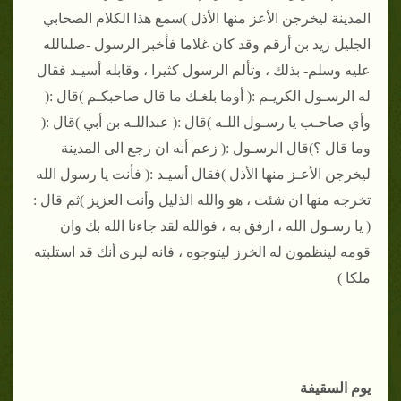
المدينة ليخرجن الأعز منها الأذل )سمع هذا الكلام الصحابي
الجليل زيد بن أرقم وقد كان غلاما فأخبر الرسول -صلىالله
عليه وسلم- بذلك ، وتألم الرسول كثيرا ، وقابله أسيـد فقال
له الرسـول الكريـم :( أوما بلغـك ما قال صاحبكـم )قال :(
وأي صاحـب يا رسـول اللـه )قال :( عبداللـه بن أبي )قال :(
وما قال ؟)قال الرسـول :( زعم أنه ان رجع الى المدينة
ليخرجن الأعـز منها الأذل )فقال أسيـد :( فأنت يا رسول الله
تخرجه منها ان شئت ، هو والله الذليل وأنت العزيز )ثم قال :
( يا رسـول الله ، ارفق به ، فوالله لقد جاءنا الله بك وان
قومه لينظمون له الخرز ليتوجوه ، فانه ليرى أنك قد استلبته
ملكا )
يوم السقيفة