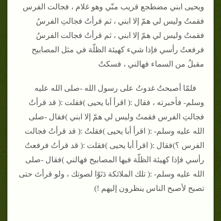
ويحيى ابني مضطجع قريب منّي وهو غلام ، فجالت الفرس
فقمتُ وليس لي همّ إلا ابني ، ثم قرأتُ فجالتِ الفرسُ
فقمتُ وليس لي همّ إلا ابني ، ثم قرأتُ فجالت الفرسُ
فرفعتُ رأسي فإذا شيء كهيئة الظلّة في مثل المصابيح
مقبلٌ من السماء فهالني ، فسكتُ
فلمّا أصبحتُ غدوتُ على رسول الله -صلى الله عليه
وسلم- فأخبرته ، فقال :( اقرأ أبا يحيى )فقلت :( قد قرأتُ
فجالتِ الفرس فقمتُ وليس لي همّ إلا ابني )فقال -صلى
الله عليه وسلم- :( اقرأ أبا يحيى )فقلتُ :( قد قرأتُ فجالت
الفرس ؟)فقال :( اقرأ أبا يحيى )فقلت :( قد قرأتُ فرفعتُ
رأسي فإذا كهيئة الظلّة فيها المصابيح فهالني )فقال -صلى
الله عليه وسلم- :( تلك الملائكة دَنَوْا لصوتك ، ولو قرأتَ حتى
تصبح لأصبح الناس ينظرون إليهم !)