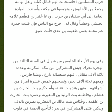
حرب المسلمين ؛ فاستجابت لهم قبائل كنانة وأهل تهامة
وجمعٌ من الأحابيش ، وتجمعوا في مكة ، وأُسندت القيادة
العامة إلى أبي سفيان بن حرب ، ودعا جُبَير بن مُطْعِم غلامه
الحبشي وحشياً وقال له : اخرج مع الناس فإن قتلت حمزة
عم محمد بعمي طعيمة بن عدي فأنت عتيق .
وفي يوم الأربعاء الخامس من شوال في السنة الثالثة من
الهجرة تحرك جيش المشركين من مكة المكرمة وعدده
ثلاثة آلاف مقاتل ، فيهم سبعمائة دارع ، ومئتا فارس ،
ومعهم ثلاثة آلاف بعير، وتصحبهم خمس عشرة امرأة من
أشرافهم ، منهن هند بنت عتبة، وأم حكيم بنت الحارث بن
هشام ، وفاطمة بنت الوليد بن المغيرة، وعمرة بنت الحارث
بن علقمة ، وخُنَاس بنت مالك بن المَضْرب يضربن بالدف
ويبكين قتلى المشركين في بدر ؛ لتأجيج الحمية في قلوب