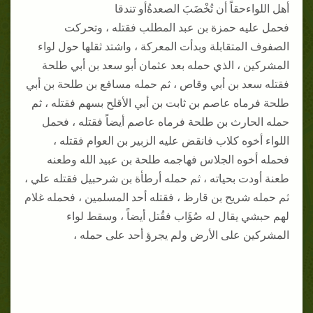
أهل اللواءحقاً أن تُخْضَبَ الصعدةُأو تندقا
فحمل عليه حمزة بن عبد المطلب فقتله ، وتحركت
الصفوف المتقابلة وبدأت المعركة ، واشتد ثقلها حول لواء
المشركين ، الذي حمله بعد عثمان أبو سعد بن أبي طلحة
فقتله سعد بن أبي وقاص ، ثم حمله مسافع بن طلحة بن أبي
طلحة فرماه عاصم بن ثابت بن أبي الأقلح بسهم فقتله ، ثم
حمله الحارث بن طلحة فرماه عاصم أيضاً فقتله ، فحمل
اللواء أخوه كلاب فانقض عليه الزبير بن العوام فقتله ،
فحمله أخوه الجلاس فهاجمه طلحة بن عبيد الله وطعنه
طعنة أودت بحياته ، ثم حمله أرطأة بن شرحبيل فقتله علي ،
ثم حمله شريح بن قارظ ، فقتله أحد المسلمين ، فحمله غلام
لهم حبشي يقال له صُؤَاب فقُتل أيضاً ، وسقط لواء
المشركين على الأرض ولم يجرؤ أحد على حمله ،