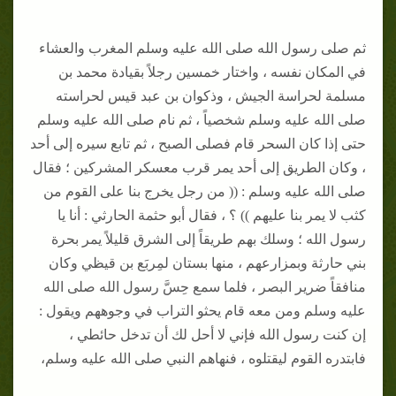
ثم صلى رسول الله صلى الله عليه وسلم المغرب والعشاء
في المكان نفسه ، واختار خمسين رجلاً بقيادة محمد بن
مسلمة لحراسة الجيش ، وذكوان بن عبد قيس لحراسته
صلى الله عليه وسلم شخصياً ، ثم نام صلى الله عليه وسلم
حتى إذا كان السحر قام فصلى الصبح ، ثم تابع سيره إلى أحد
، وكان الطريق إلى أحد يمر قرب معسكر المشركين ؛ فقال
صلى الله عليه وسلم : (( من رجل يخرج بنا على القوم من
كثب لا يمر بنا عليهم )) ؟ ، فقال أبو حثمة الحارثي : أنا يا
رسول الله ؛ وسلك بهم طريقاً إلى الشرق قليلاً يمر بحرة
بني حارثة وبمزارعهم ، منها بستان لمِربَع بن قيظي وكان
منافقاً ضرير البصر ، فلما سمع حِسَّ رسول الله صلى الله
عليه وسلم ومن معه قام يحثو التراب في وجوههم ويقول :
إن كنت رسول الله فإني لا أحل لك أن تدخل حائطي ،
فابتدره القوم ليقتلوه ، فنهاهم النبي صلى الله عليه وسلم،