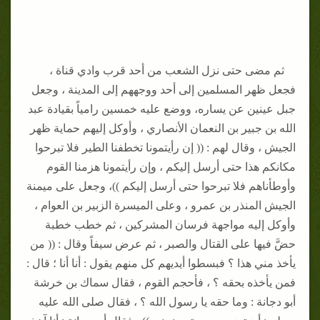
ثم مضى حتى نزل الشعب من أحد قرب وادي قناة ،
فجعل ظهر المسلمين إلى أحد ووجههم إلى المدينة ، وجعل
جبل عينين عن يساره، ووضع عليه خمسين رامياً بقيادة عبد
الله بن جبير بن النعمان الأنصاري ، وأوكل إليهم حماية ظهر
الجيش ، وقال لهم : (( إن رأيتمونا تخطفنا الطير فلا تبرحوا
مكانكم هذا حتى أرسل إليكم ، وإن رأيتمونا هزمنا القوم
وأوطأناهم فلا تبرحوا حتى أرسل إليكم ))، وجعل على ميمنة
الجيش المنذر بن عمرو ، وعلى الميسرة الزبير بن العوام ،
وأوكل إليه مواجهة فرسان المشركين ، ثم خطب خطبة
حضَّ فيها على القتال والصبر ، ثم عرض سيفاً وقال : (( من
يأخذ مني هذا ؟ فبسطوا أيديهم كل منهم يقول : أنا أنا ؛ قال :
فمن يأخذه بحقه ؟ ، فأحجم القوم ، فقال سماك بن خرشة
أبو دجانة : وما حقه يا رسول الله ؟ ، فقال صلى الله عليه