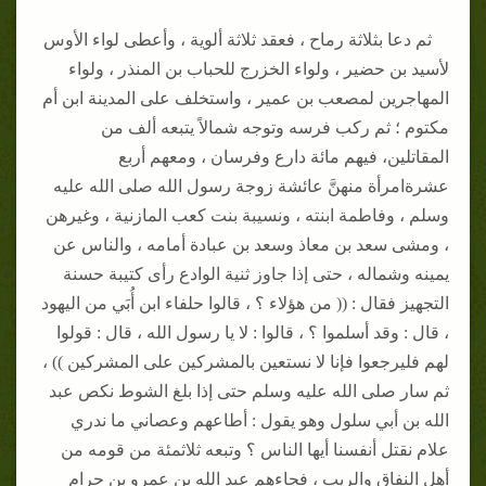
ثم دعا بثلاثة رماح ، فعقد ثلاثة ألوية ، وأعطى لواء الأوس
لأسيد بن حضير ، ولواء الخزرج للحباب بن المنذر ، ولواء
المهاجرين لمصعب بن عمير ، واستخلف على المدينة ابن أم
مكتوم ؛ ثم ركب فرسه وتوجه شمالاً يتبعه ألف من
المقاتلين، فيهم مائة دارع وفرسان ، ومعهم أربع
عشرةامرأة منهنَّ عائشة زوجة رسول الله صلى الله عليه
وسلم ، وفاطمة ابنته ، ونسيبة بنت كعب المازنية ، وغيرهن
، ومشى سعد بن معاذ وسعد بن عبادة أمامه ، والناس عن
يمينه وشماله ، حتى إذا جاوز ثنية الوادع رأى كتيبة حسنة
التجهيز فقال : (( من هؤلاء ؟ ، قالوا حلفاء ابن أُبَي من اليهود
، قال : وقد أسلموا ؟ ، قالوا : لا يا رسول الله ، قال : قولوا
لهم فليرجعوا فإنا لا نستعين بالمشركين على المشركين )) ،
ثم سار صلى الله عليه وسلم حتى إذا بلغ الشوط نكص عبد
الله بن أبي سلول وهو يقول : أطاعهم وعصاني ما ندري
علام نقتل أنفسنا أيها الناس ؟ وتبعه ثلاثمئة من قومه من
أهل النفاق والريب ، فجاءهم عبد الله بن عمرو بن حرام