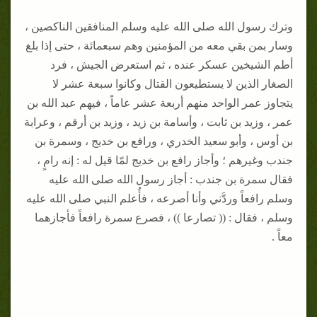
وترك رسول الله صلى الله عليه وسلم المنافقين الناكصين ،
وسار بمن بقي معه من المؤمنين وهم سبعمائة ، حتى إذا بلغ
أطم الشيخين عسكر عنده ، ثم استعرض الجيش ، فرد
الصغار الذين لا يستطيعون القتال وكانوا سبعة عشر لا
يتجاوز عمر الواحد منهم أربعة عشر عاماً ، فيهم عبد الله بن
عمر ، وزيد بن ثابت ، وأسامة بن زيد ، وزيد بن أرقم ، وعرابة
بن أوس ، وأبو سعيد الخدري ، ورافع بن خديج ، وسمرة بن
جندب وغيرهم ؛ وأجاز رافع بن خديج لمّا قيل له : إنه رامٍ ،
فقال سمرة بن جندب : أجاز رسول الله صلى الله عليه
وسلم رافعاً وردَّني وأنا أصرعه ، فأُعلم النبي صلى الله عليه
وسلم ، فقال : (( تصارعا )) ، فصرع سمرة رافعاً فأجازهما
معاً .