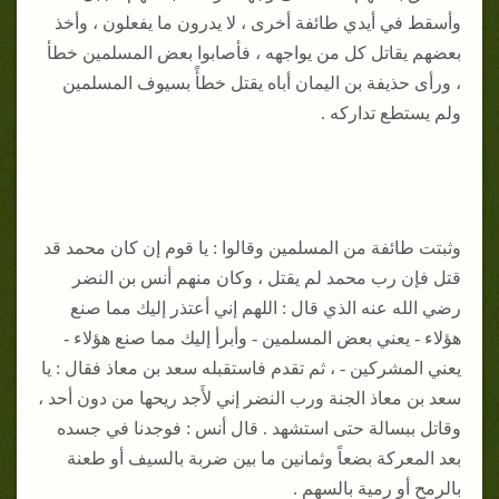
وأسقط في أيدي طائفة أخرى ، لا يدرون ما يفعلون ، وأخذ
بعضهم يقاتل كل من يواجهه ، فأصابوا بعض المسلمين خطأ
، ورأى حذيفة بن اليمان أباه يقتل خطأً بسيوف المسلمين
ولم يستطع تداركه .
وثبتت طائفة من المسلمين وقالوا : يا قوم إن كان محمد قد
قتل فإن رب محمد لم يقتل ، وكان منهم أنس بن النضر
رضي الله عنه الذي قال : اللهم إني أعتذر إليك مما صنع
هؤلاء - يعني بعض المسلمين - وأبرأ إليك مما صنع هؤلاء -
يعني المشركين - ، ثم تقدم فاستقبله سعد بن معاذ فقال : يا
سعد بن معاذ الجنة ورب النضر إني لأَجد ريحها من دون أحد ،
وقاتل ببسالة حتى استشهد . قال أنس : فوجدنا في جسده
بعد المعركة بضعاً وثمانين ما بين ضربة بالسيف أو طعنة
بالرمح أو رمية بالسهم .