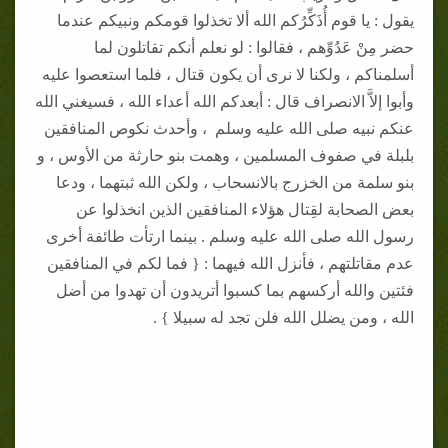
يقول : يا قوم أُذَكِّرُكم الله ألا تخذلوا قومكم ونبيكم عندما
حضر مِنْ عَدُوِّهم ، فقالوا : لو نعلم أنكم تقاتلون لما
أسلمناكم ، ولكنا لا نرى أن يكون قتال ، فلما استعصوا عليه
وأبوا إلاَّ الانصراف قال : أبعدكم الله أعداء الله ، فسيغني الله
عنكم نبيه صلى الله عليه وسلم ، وأحدث نكوص المنافقين
بلبلة في صفوف المسلمين ، وهمت بنو حارثة من الأوس ، و
بنو سلمة من الخزرج بالانسحاب ، ولكن الله ثبتهما ، ودعا
بعض الصحابة لقِتال هؤلاء المنافقين الذين انخذلوا عن
رسول الله صلى الله عليه وسلم . بينما ارتأت طائفة أخرى
عدم مقاتلتهم ، فأنزل الله فيهما : { فما لكم في المنافقين
فئتين والله أركسهم بما كسبوا أتريدون أن تهدوا من أضل
الله ، ومن يضلل الله فلن تجد له سبيلا } .