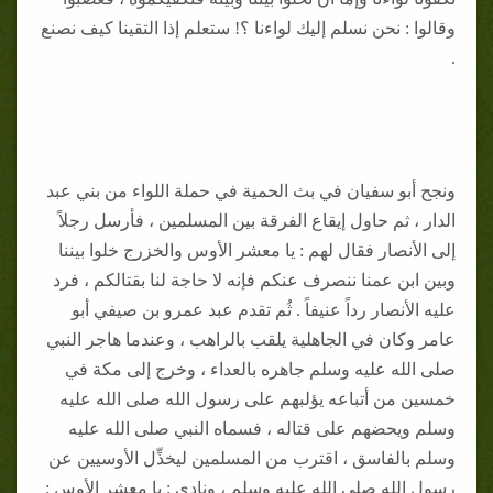
وقالوا : نحن نسلم إليك لواءنا ؟! ستعلم إذا التقينا كيف نصنع
.
ونجح أبو سفيان في بث الحمية في حملة اللواء من بني عبد
الدار ، ثم حاول إيقاع الفرقة بين المسلمين ، فأرسل رجلاً
إلى الأنصار فقال لهم : يا معشر الأوس والخزرج خلوا بيننا
وبين ابن عمنا ننصرف عنكم فإنه لا حاجة لنا بقتالكم ، فرد
عليه الأنصار رداً عنيفاً . ثُم تقدم عبد عمرو بن صيفي أبو
عامر وكان في الجاهلية يلقب بالراهب ، وعندما هاجر النبي
صلى الله عليه وسلم جاهره بالعداء ، وخرج إلى مكة في
خمسين من أتباعه يؤلبهم على رسول الله صلى الله عليه
وسلم ويحضهم على قتاله ، فسماه النبي صلى الله عليه
وسلم بالفاسق ، اقترب من المسلمين ليخذِّل الأوسيين عن
رسول الله صلى الله عليه وسلم ، ونادى : يا معشر الأوس :