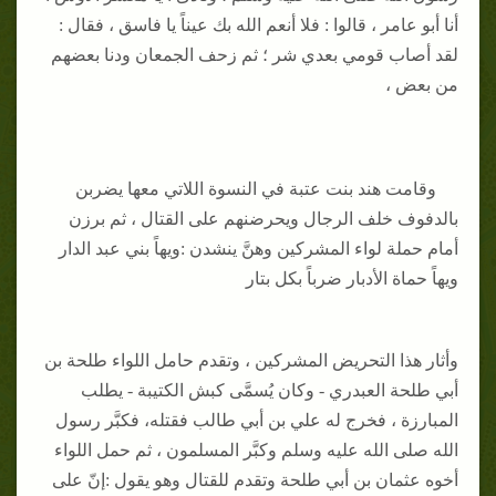
أنا أبو عامر ، قالوا : فلا أنعم الله بك عيناً يا فاسق ، فقال :
لقد أصاب قومي بعدي شر ؛ ثم زحف الجمعان ودنا بعضهم
من بعض ،
وقامت هند بنت عتبة في النسوة اللاتي معها يضربن
بالدفوف خلف الرجال ويحرضنهم على القتال ، ثم برزن
أمام حملة لواء المشركين وهنَّ ينشدن :ويهاً بني عبد الدار
ويهاً حماة الأدبار ضرباً بكل بتار
وأثار هذا التحريض المشركين ، وتقدم حامل اللواء طلحة بن
أبي طلحة العبدري - وكان يُسمَّى كبش الكتيبة - يطلب
المبارزة ، فخرج له علي بن أبي طالب فقتله، فكبَّر رسول
الله صلى الله عليه وسلم وكبَّر المسلمون ، ثم حمل اللواء
أخوه عثمان بن أبي طلحة وتقدم للقتال وهو يقول :إنّ على