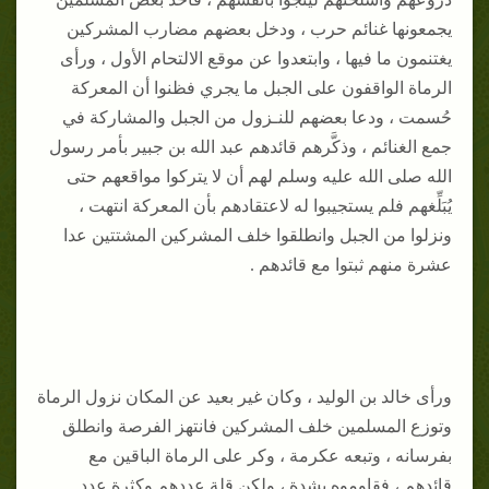
يجمعونها غنائم حرب ، ودخل بعضهم مضارب المشركين
يغتنمون ما فيها ، وابتعدوا عن موقع الالتحام الأول ، ورأى
الرماة الواقفون على الجبل ما يجري فظنوا أن المعركة
حُسمت ، ودعا بعضهم للنـزول من الجبل والمشاركة في
جمع الغنائم ، وذكَّرهم قائدهم عبد الله بن جبير بأمر رسول
الله صلى الله عليه وسلم لهم أن لا يتركوا مواقعهم حتى
يُبَلِّغهم فلم يستجيبوا له لاعتقادهم بأن المعركة انتهت ،
ونزلوا من الجبل وانطلقوا خلف المشركين المشتتين عدا
عشرة منهم ثبتوا مع قائدهم .
ورأى خالد بن الوليد ، وكان غير بعيد عن المكان نزول الرماة
وتوزع المسلمين خلف المشركين فانتهز الفرصة وانطلق
بفرسانه ، وتبعه عكرمة ، وكر على الرماة الباقين مع
قائدهم ، فقاوموه بشدة ، ولكن قلة عددهم وكثرة عدد