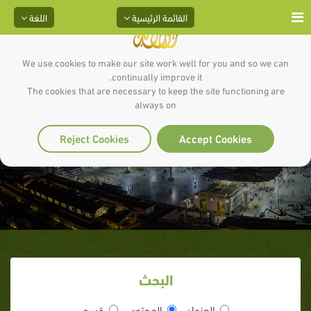
القائمة الرئيسية
اللغة
We use cookies to make our site work well for you and so we can
continually improve it.
The cookies that are necessary to keep the site functioning are
always on
غزوة أحد
Reject Cookies
Accept Cookies
البحث
العنوان
المحتوى
قسم