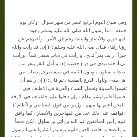
وفي صباح اليوم الرابع عشر من شهر شوال - وكان يوم
جمعة - دعا رسول الله صلى الله عليه وسلم وجوه
المهاجرين والأنصار واستشارهم في الأمر ، وأخبرهم عن
رؤيا رآها ، فقال صلى الله عليه وسلم : (( إني قد رأيت والله
خيراً ؛ رأيت بقراً تذبح ، و رأيت في ذباب سيفي ثلماً ، ورأيت
أني أدخلت يدي في درع حصينة )) ، وتأول البقر بنفر من
أصحابه يقتلون ، وتأول الثلمة في سيفه برجل يصاب من
أهل بيته ، وتأول الدرع بالمدينة ، ثم قال : (( إن رأيتم أن
تقيموا بالمدينة ونجعل النساء والذرية في الآطام ، فإن
أقاموا أقاموا بشر مقام ، وإن دخلوا علينا قاتلناهم في الأزقة
، فنحن أعلم بها منهم ، ورُموا من فوق الصياصي والآطام ))
؛ فوافقه على ذلك عدد من المهاجرين والأنصار ، كما وافق
عليه رأس المنافقين عبد الله بن أُبَي بن سلول . لكن جمعاً
من الصحابة خاصة الذين فاتهم يوم بدر أشاروا على الرسول