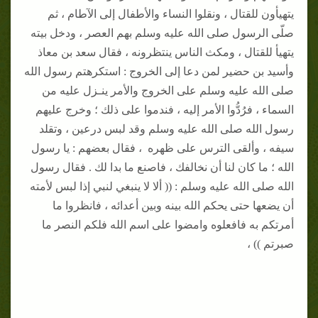
يتهيأون للقتال ، ونقلوا النساء والأطفال إلى الآطام ، ثم
صلّى الرسول صلى الله عليه وسلم بهم العصر ، ودخل بيته
يتهيأ للقتال ، ومكث الناس ينتظرونه ، فقال سعد بن معاذ
وأسيد بن حضير لمن دعا إلى الخروج : استكرهتم رسول الله
صلى الله عليه وسلم على الخروج والأمر ينـزل عليه من
السماء ، فرُدُّوا الأمر إليه ، فندموا على ذلك ؛ وخرج عليهم
رسول الله صلى الله عليه وسلم وقد لبس درعين ، وتقلد
سيفه ، وألقى الترس على ظهره ، فقال بعضهم : يا رسول
الله ؛ ما كان لنا أن نخالفك ، فاصنع ما بدا لك . فقال رسول
الله صلى الله عليه وسلم : (( ألا لا ينبغي لنبي إذا لبس لأمته
أن يضعها حتى يحكم الله بينه وبين أعدائه ، فانظروا ما
أمرتكم به فافعلوه وامضوا على اسم الله فلكم النصر ما
صبرتم )) ،