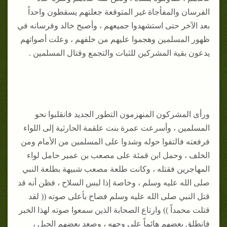
الفرسان والمفأجاة غير المتوقعة جعلتهم يسقطون واحداً
بعد الآخر حتى استشهدوا جميعهم ، وأصبح خالد وفرسانه في
ظهور المسلمين وهجموا عليهم من خلفهم ، وعلت أصواتهم
يدعون بقية المشركين للثبات والتجمع وقتال المسلمين .
ورأى المشركون المنهزمون التطور الجديد فانقلبوا نحو
المسلمين ، وأسرعت عمرة بنت علقمة الحارثية إلى اللواء
فرفعته فالتفوا حوله وشدوا على المسلمين من الأمام ومن
الخلف ، وحمل ابن قمئة على مصعب بن عمير حامل لواء
المهاجرين فقتله ، وكانت طلعة مصعب شبيهة بطلعة النبي
صلى الله عليه وسلم ، وخاصة إذا لبس السلاح ، فظن أنه قد
قتل النبي صلى الله عليه وسلم فصاح بأعلى صوته (( لقد
قتلت محمداً )) وارتاع الصحابة الذين سمعوا صوته لهذا الخبر
فانطلق بعضهم هائماً على وجهه ، وصعد بعضهم الجبل ،