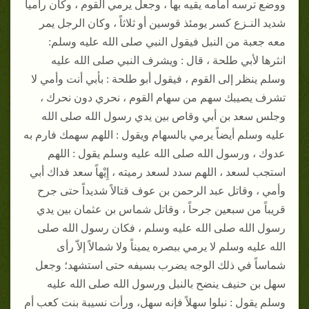
ووضع ترسه أمامه يقيه بها ، وجعل يرمي القوم ، وكان رامياً
شديد النـزع كسر يومئذ قوسين أو ثلاثاً ، وكان الرجل يمر
معه جعبة من النبل فيقول النبي صلى الله عليه وسلم:
انثرها لأبي طلحة ، قال : ويشرف النبي صلى الله عليه
وسلم ينظر إلى القوم ، فيقول أبو طلحة : بأبي أنت وأمي لا
تشرف يصيبك سهم من سهام القوم ، نحري دون نحرك ،
وجلس سعد بن أبي وقاص بين يدي رسول الله صلى الله
عليه وسلم أيضاً يرمي بالسهام ويقول : اللهم سهمك فارم به
عدوك ، ورسول الله صلى الله عليه وسلم يقول : اللهم
استجب لسعد ، اللهم سدد لسعد رميته ، إِيْهاً سعد فداك أبي
وأمي ، وقاتل عبد الرحمن بن عوف قتالاً شديداً حتى جرح
قريباً من سبعين جرحاً ، وقاتل شماس بن عثمان بين يدي
رسول الله صلى الله عليه وسلم ، فكان رسول الله صلى
الله عليه وسلم لا يرمي ببصره يميناً ولا شمالاً إلاّ رأى
شماساً في ذلك الوجه يضرب بسيفه حتى استشهد؛ وجعل
سهل بن حنيف ينضح بالنبل ورسول الله صلى الله عليه
وسلم يقول : نبلوا سهلاً فإنه سهل، ورأت نسيبة بنت كعب أم