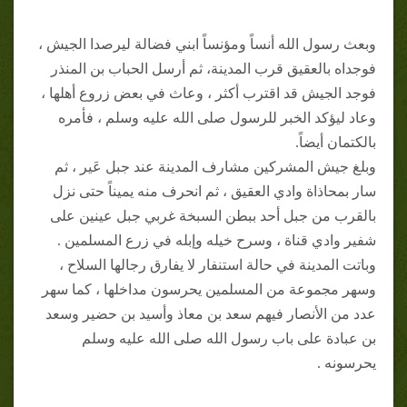
وبعث رسول الله أنساً ومؤنساً ابني فضالة ليرصدا الجيش ،
فوجداه بالعقيق قرب المدينة، ثم أرسل الحباب بن المنذر
فوجد الجيش قد اقترب أكثر ، وعاث في بعض زروع أهلها ،
وعاد ليؤكد الخبر للرسول صلى الله عليه وسلم ، فأمره
بالكتمان أيضاً.
وبلغ جيش المشركين مشارف المدينة عند جبل عَير ، ثم
سار بمحاذاة وادي العقيق ، ثم انحرف منه يميناً حتى نزل
بالقرب من جبل أحد ببطن السبخة غربي جبل عينين على
شفير وادي قناة ، وسرح خيله وإبله في زرع المسلمين .
وباتت المدينة في حالة استنفار لا يفارق رجالها السلاح ،
وسهر مجموعة من المسلمين يحرسون مداخلها ، كما سهر
عدد من الأنصار فيهم سعد بن معاذ وأسيد بن حضير وسعد
بن عبادة على باب رسول الله صلى الله عليه وسلم
يحرسونه .