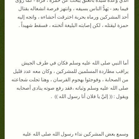
الذي وعده سيده بالعتق يبحث عن حمزة ، فرآه - كما رَوى
فيما بعد - يَهدُّ الناس بسيفه ، وانتهز فرصة انشغاله بقتال
أحد المشركين ورماه بحربة اخترقت أحشاءه ، واتجه إليه
حمزة ليقتله ، لكن إصابته البليغة أثخنته ، فسقط شهيداً .
أما النبي صلى الله عليه وسلم فكان في طرف الجيش
يراقب مطاردة المسلمين للمشركين ، وكان معه عدد قليل
من الصحابة ، وفوجئوا بهجوم الفرسان ، وهنا تجلت شجاعته
صلى الله عليه وسلم وثباته ،فقد رفع صوته ينادى أصحابه
ويقول : (( إليَّ يا فلان أنا رسول الله )) .
وسمع بعض المشركين نداء رسول الله صلى الله عليه