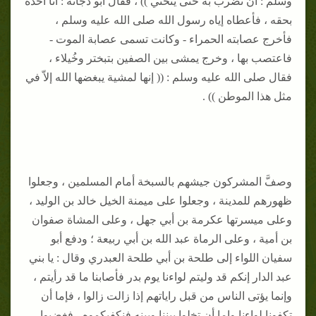
وسلم : أن تضرب به حتى ينحني )) ، فقال أبو دجانة : أنا آخذه
بحقه ، فأعطاه إياه رسول الله صلى الله عليه وسلم ،
فأخرج عصابته الحمراء - وكانت تسمى عصابة الموت -
فاعتصب بها ، وخرج يمشى بين الصفين بتبختر وخُيلاء ،
فقال صلى الله عليه وسلم : (( إنها لمشية يبغضها الله إلاّ في
مثل هذا الموطن )) .
وصفَّ المشركون جيشهم بالسبخة أمام المسلمين ، وجعلوا
ظهورهم للمدينة ، وجعلوا على ميمنة الخيل خالد بن الوليد ،
وعلى ميسرتها عكرمة بن أبي جهل ، وعلى المشاة صفوان
بن أمية ، وعلى الرماة عبد الله بن أبي ربيعة ؛ ودفع أبو
سفيان اللواء إلى طلحة بن أبي طلحة العبدري وقال : يا بني
عبد الدار إنكم قد وليتم لواءنا يوم بدر فأصابنا ما قد رأيتم ،
وإنما يؤتى الناس من قبل راياتهم إذا زالت زالوا ، فإما أن
تكفونا لواءنا وإما أن تخلوا بيننا وبينه فنكفيكموه ، فغضبوا