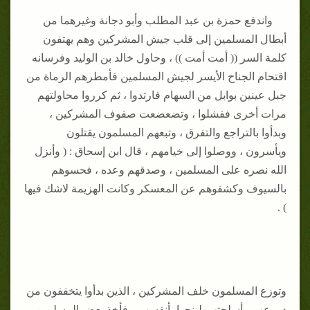
واندفع حمزة بن عبد المطلب وأبو دجانة وغيرهما من
أبطال المسلمين إلى قلب جيش المشركين وهم يهتفون
كلمة السر (( أمت أمت )) ، وحاول خالد بن الوليد وفرسانه
اقتحام الجناح الأيسر لجيش المسلمين فأمطرهم الرماة من
جبل عينين بوابل من السهام فارتدوا ، ثم كرروا محاولتهم
مرات أخرى ففشلوا ، وتضعضعت صفوف المشركين ،
وبدأوا بالتراجع والتفرق ، وتبعهم المسلمون يقتلون
ويأسرون ، ووصلوا إلى خيامهم ، قال ابن إسحاق : ( وأنزل
الله نصره على المسلمين ، وصدقهم وعده ، فحسوهم
بالسيوف وكشفوهم عن المعسكر وكانت الهزيمة لاشك فيها
) .
وتوزع المسلمون خلف المشركين ، الذين بدأوا يتخففون من
دروعهم وأسلحتهم لينجوا بأنفسهم ، فأخذ بعض المسلمين