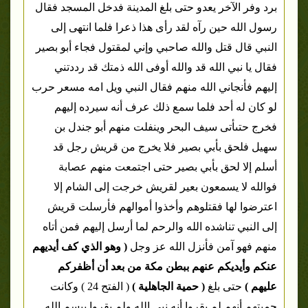
برد وفر الآخر يعدو حتى بلغ المدينة فدخل المسجد فقال
رسول الله حين رآه لقد رأى هذا ذعرا فلما انتهى إلى
النبي قال قتل والله صاحبي وإني لمقتول فجاء أبو بصير
فقال يا نبي الله قد والله أوفى الله ذمتك قد رددتني
إليهم فأنجاني الله منهم فقال النبي ويل امه مسعر حرب
لو كان له أحد فلما سمع ذلك عرف أنه سيرده إليهم
فخرج حتىأتى سيف البحر وينفلت منهم أبو جندل بن
سهيل فلحق بأبي بصير فلا يخرج من قريش رجل قد
أسلم إلا لحق بأبي بصير حتى اجتمعت منهم عصابة
فوالله لا يسمعون بعير لقريش خرجت إلى الشام إلا
اعترضوا لها فقتلوهم وأخذوا أموالهم فأرسلت قريش
إلى النبي تناشده الله والرحم لما أرسل إليهم فمن أتاه
منهم فهو آمن فأنزل الله عز وجل
( وهو الذي كف أيديهم
عنكم وأيديكم عنهم ببطن مكة من بعد أن أظفركم
عليهم )
حتى بلغ
( حمية الجاهلية )
( الفتح 24 ) وكانت
حميتهم أنهم لم يقروا أنه نبي الله ولم يقروا ببسم الله