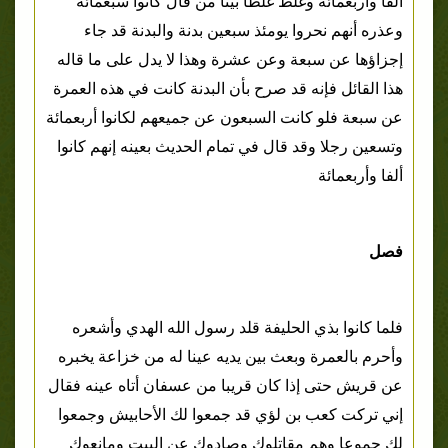
ألفا وأربعمائة وغلط غلطا بينا من قال كانوا سبعمائة
وعذره أنهم نحروا يومئذ سبعين بدنة والبدنة قد جاء
إجزاؤها عن سبعة وعن عشرة وهذا لا يدل على ما قاله
هذا القائل فإنه قد صرح بأن البدنة كانت في هذه العمرة
عن سبعة فلو كانت السبعون عن جميعهم لكانوا أربعمائة
وتسعين رجلا وقد قال في تمام الحديث بعينه إنهم كانوا
ألفا وأربعمائة
فصل
فلما كانوا بذي الحليفة قلد رسول الله الهدي وأشعره
وأحرم بالعمرة وبعث بين يديه عينا له من خزاعة يخبره
عن قريش حتى إذا كان قريبا من عسفان أتاه عينه فقال
إني تركت كعب بن لؤي قد جمعوا لك الأحابيش وجمعوا
لك جموعا وهم مقاتلوك وصادوك عن البيت ومانعوك