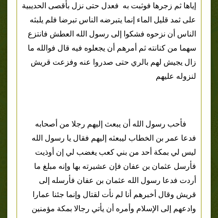
إياها ثم زجرها فوثبت به فعدل حتى نزل بأقصى الحديبية
على ثمد قليل الماء إنما يتبرضه الناس تبرضا فلم يلبثه
الناس أن نزحوه فشكوا إلى رسول الله العطش فانتزع
سهما من كنانته ثم أمرهم أن يجعلوه فيه قال فوالله ما
زال يجيش لهم بالري حتى صدروا عنه وفزعت قريش
لنزوله عليهم
فأحب رسول الله أن يبعث إليهم رجلا من أصحابه
فدعا عمر بن الخطاب ليبعثه إليهم فقال يا رسول الله
ليس لي بمكة أحد من بني كعب يغضب لي إن أوذيت
فأرسل عثمان بن عفان فإن عشيرته بها وإنه مبلغ ما
أردت فدعا رسول الله عثمان بن عفان فأرسله إلى
قريش وقال أخبرهم أنا لم نأت لقتال وإنما جئنا عمارا
وادعهم إلى الإسلام وأمره أن يأتي رجالا بمكة مؤمنين