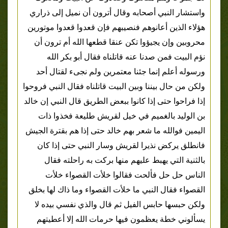
واستشار النبي أصحابه وقال أترون أن نميل إلى ذراري
هؤلاء الذين أعانوهم فنصيبهم فإن قعدوا قعدوا موتورين
محروبين وإن يجيؤوا تكن عنقا قطعها الله أم ترون أن
نؤم البيت فمن صدنا عنه قاتلناه فقال أبو بكر الله
ورسوله أعلم إنما جئنا معتمرين ولم نجىء لقتال أحد
ولكن من حال بيننا وبين البيت قاتلناه فقال النبي فروحوا
إذا فراحوا حتى إذا كانوا ببعض الطريق قال النبي إن خالد
بن الوليد بالغميم في خيل لقريش طليعة فخذوا ذات
اليمين فوالله ما شعر بهم خالد حتى إذا هم بقترة الجيش
فانطلق يركض نذيرا لقريش وسار النبي حتى إذا كان
بالثنية التي يهبط عليهم منها بركت به راحلته فقال
الناس حل حل فألحت فقالوا خلأت القصواء خلأت
القصواء فقال النبي ما خلأت القصواء وما ذاك لها بخلق
ولكن حبسها حابس الفيل ثم قال والذي نفسي بيده لا
يسألوني خطة يعظمون فيها حرمات الله إلا أعطيتهم