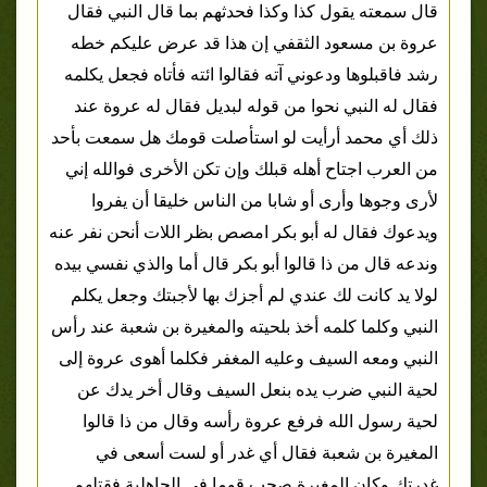
قال سمعته يقول كذا وكذا فحدثهم بما قال النبي فقال
عروة بن مسعود الثقفي إن هذا قد عرض عليكم خطه
رشد فاقبلوها ودعوني آته فقالوا ائته فأتاه فجعل يكلمه
فقال له النبي نحوا من قوله لبديل فقال له عروة عند
ذلك أي محمد أرأيت لو استأصلت قومك هل سمعت بأحد
من العرب اجتاح أهله قبلك وإن تكن الأخرى فوالله إني
لأرى وجوها وأرى أو شابا من الناس خليقا أن يفروا
ويدعوك فقال له أبو بكر امصص بظر اللات أنحن نفر عنه
وندعه قال من ذا قالوا أبو بكر قال أما والذي نفسي بيده
لولا يد كانت لك عندي لم أجزك بها لأجبتك وجعل يكلم
النبي وكلما كلمه أخذ بلحيته والمغيرة بن شعبة عند رأس
النبي ومعه السيف وعليه المغفر فكلما أهوى عروة إلى
لحية النبي ضرب يده بنعل السيف وقال أخر يدك عن
لحية رسول الله فرفع عروة رأسه وقال من ذا قالوا
المغيرة بن شعبة فقال أي غدر أو لست أسعى في
غدرتك وكان المغيرة صحب قوما في الجاهلية فقتلهم