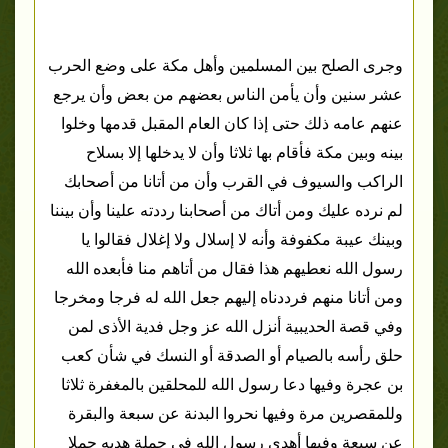
وجرى الصلح بين المسلمين وأهل مكة على وضع الحرب
عشر سنين وأن يأمن الناس بعضهم من بعض وأن يرجع
عنهم عامه ذلك حتى إذا كان العام المقبل قدمها وخلوا
بينه وبين مكة فأقام بها ثلاثا وأن لا يدخلها إلا بسلاح
الراكب والسيوف في القرب وأن من أتانا من أصحابك
لم نرده عليك ومن أتاك من أصحابنا رددته علينا وأن بيننا
وبينك عيبة مكفوفة وأنه لا إسلال ولا إغلال فقالوا يا
رسول الله نعطيهم هذا فقال من أتاهم منا فأبعده الله
ومن أتانا منهم فرددناه إليهم جعل الله له فرجا ومخرجا
وفي قصة الحديبية أنزل الله عز وجل فدية الأذى لمن
حلق رأسه بالصيام أو الصدقة أو النسك في شأن كعب
بن عجرة وفيها دعا رسول الله للمحلقين بالمغفرة ثلاثا
وللمقصرين مرة وفيها نحروا البدنة عن سبعة والبقرة
عن سبعة وفيها أهدى رسول الله في جملة هديه جملا