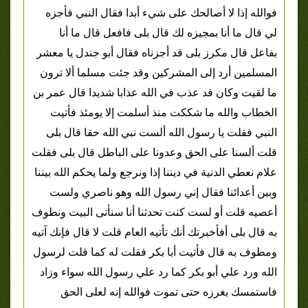
فوالله إذا لا أصالحك على شيء أبدا فقال النبي فأجزه
لي قال ما أنا بمجيزه لك قال بلى فافعل قال ما أنا
بفاعل قال مكرز بلى قد أجزناه فقال أبو جندل يا معشر
المسلمين أرد إلى المشركين وقد جئت مسلما ألا ترون
ما لقيت وكان قد عذب في الله عذابا شديدا قال عمر بن
الخطاب والله ما شككت منذ أسلمت إلا يومئذ فأتيت
النبي فقلت يا رسول الله ألست نبي الله حقا قال بلى
قلت ألسنا على الحق وعدونا على الباطل قال بلى فقلت
علام نعطي الدنية في ديننا إذا ونرجع ولما يحكم الله بيننا
وبين أعدائنا فقال إني رسول الله وهو ناصري ولست
أعصيه قلت أو لست كنت تحدثنا أنا سنأتى البيت ونطوف
به قال بلى أفأخبرتك أنك تأتيه العام قلت لا قال فإنك آتيه
ومطوف به قال فأتيت أبا بكر فقلت له كما قلت لرسول
الله ورد علي أبو بكر كما رد علي رسول الله سواء وزاد
فاستمسك بغرزه حتى تموت فوالله إنه لعلى الحق