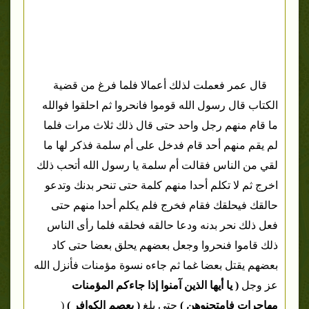
قال عمر فعملت لذلك أعمالا فلما فرغ من قضية
الكتاب قال رسول الله قوموا فانحروا ثم احلقوا فوالله
ما قام منهم رجل واحد حتى قال ذلك ثلاث مرات فلما
لم يقم منهم أحد قام فدخل على أم سلمة فذكر لها ما
لقي من الناس فقالت أم سلمة يا رسول الله أتحب ذلك
اخرج ثم لا تكلم أحدا منهم كلمة حتى تنحر بدنك وتدعو
حالقك فيحلقك فقام فخرج فلم يكلم أحدا منهم حتى
فعل ذلك نحر بدنه ودعا حالقه فحلقه فلما رأى الناس
ذلك قاموا فنحروا وجعل بعضهم يحلق بعضا حتى كاد
بعضهم يقتل بعضا غما ثم جاءه نسوة مؤمنات فأنزل الله
عز وجل
( يا أيها الذين آمنوا إذا جاءكم المؤمنات
مهاجرات فامتحنوهن )
حتى بلغ
( بعصم الكوافر )
(