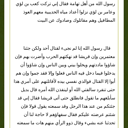
رسول الله من أهل تهامة فقال إني تركت كعب بن لؤي
وعامر بن لؤي نزلوا أعداد مياه الحديبية معهم العوذ
المطافيل وهم مقاتلوك وصادوك عن البيت
قال رسول الله إنا لم نجىء لقتال أحد ولكن جئنا
معتمرين وإن قريشا قد نهكتهم الحرب وأضرت بهم فإن
شاؤوا ماددتهم ويخلوا بيني وبين الناس وإن شاؤوا أن
يدخلوا فيما دخل فيه الناس فعلوا وإلا فقد جموا وإن هم
أبوا إلا القتال فوالذي نفسي بيده لأقاتلنهم على أمري هذا
حتى تنفرد سالفتي الله أو لينفذن الله أمره قال بديل
سأبلغهم ما تقول فانطلق حتى أتى قريشا فقال إني قد
جئتكم من عند هذا الرجل وقد سمعته يقول قولا فإن
شئتم عرضته عليكم فقال سفهاؤهم لا حاجة لنا أن
تحدثنا عنه بشيء وقال ذوو الرأي منهم هات ما سمعته