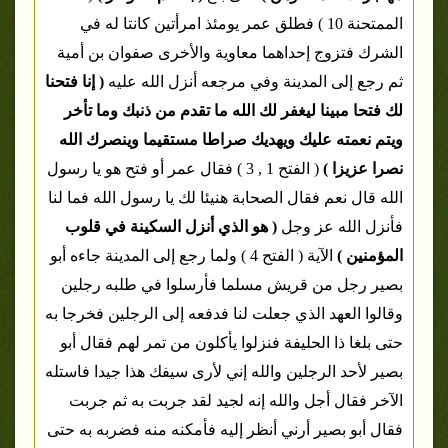
الممتحنة 10 ) فطلق عمر يومئذ امرأتين كانتا له في
الشرك فتزوج إحداهما معاوية والأخرى صفوان بن أمية
ثم رجع إلى المدينة وفي مرجعه أنزل الله عليه
( إنا فتحنا
لك فتحا مبينا ليغفر لك الله ما تقدم من ذنبك وما تأخر
ويتم نعمته عليك ويهديك صراطا مستقيما وينصرك الله
نصرا عزيزا )
( الفتح 1 , 3 ) فقال عمر أو فتح هو يا رسول
الله قال نعم فقال الصحابة هنيئا لك يا رسول الله فما لنا
فأنزل الله عز وجل
( هو الذي أنزل السكينة في قلوب
المؤمنين )
الآية ( الفتح 4 ) ولما رجع إلى المدينة جاءه أبو
بصير رجل من قريش مسلما فأرسلوا في طلبه رجلين
وقالوا العهد الذي جعلت لنا فدفعه إلى الرجلين فخرجا به
حتى بلغا ذا الحليفة فنزلوا يأكلون من تمر لهم فقال أبو
بصير لأحد الرجلين والله إني لأرى سيفك هذا جيدا فاستله
الآخر فقال أجل والله إنه لجيد لقد جربت به ثم جربت
فقال أبو بصير أرني أنظر إليه فأمكنه منه فضربه به حتى