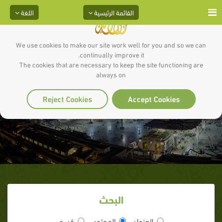
القائمة الرئيسية
اللغة
We use cookies to make our site work well for you and so we can
continually improve it.
The cookies that are necessary to keep the site functioning are
always on
الحديبية
Reject Cookies
Accept Cookies
البحث
العنوان
المحتوى
قسم