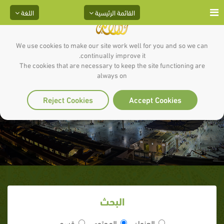
القائمة الرئيسية
اللغة
We use cookies to make our site work well for you and so we can
continually improve it.
The cookies that are necessary to keep the site functioning are
always on
غزوة الأبواء
Reject Cookies
Accept Cookies
البحث
العنوان
المحتوى
قسم