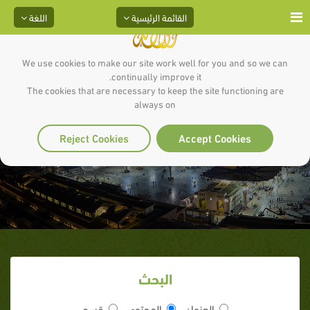
القائمة الرئيسية
اللغة
We use cookies to make our site work well for you and so we can
continually improve it.
The cookies that are necessary to keep the site functioning are
always on
غزوة بحران
Reject Cookies
Accept Cookies
البحث
العنوان
المحتوى
قسم