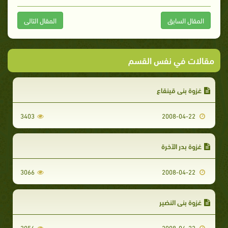
المقال السابق
المقال التالى
مقالات في نفس القسم
غزوة بنى قينقاع
3403
2008-04-22
غزوة بدر الآخرة
3066
2008-04-22
غزوة بني النضير
3056
2008-04-22