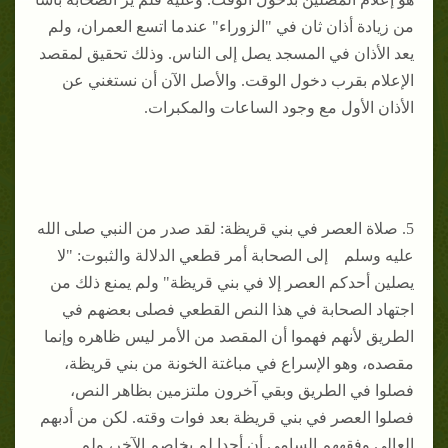
من زيادة أذان ثان في "الزوراء" عندما اتسع العمران، ولم
يعد الأذان في المسجد يصل إلى الناس. وذلك تحقيق لمقصد
الإعلام بقرب دخول الوقت. والأصل الآن أن نستغني عن
الأذان الأول مع وجود الساعات والمكبرات.
5. صلاة العصر في بني قريظة: لقد صدر من النبي صلى الله
عليه وسلم إلى الصحابة أمر قطعي الدلالة والثبوت: "لا
يصلين أحدكم العصر إلا في بني قريظة" ولم يمنع ذلك من
اجتهاد الصحابة في هذا النص القطعي فصلى بعضهم في
الطريق لأنهم فهموا أن المقصد من الأمر ليس ظاهره وإنما
مقصده، وهو الإسراع في مباغتة الخونة من بني قريظة،
فصلوا في الطريق وبقي آخرون ملتزمين بظاهر النص،
فصلوا العصر في بني قريظة بعد فوات وقته. لكن من أدبهم
العالي وفقههم السامي أن أحدا لم يخاصم الآخر، ولم