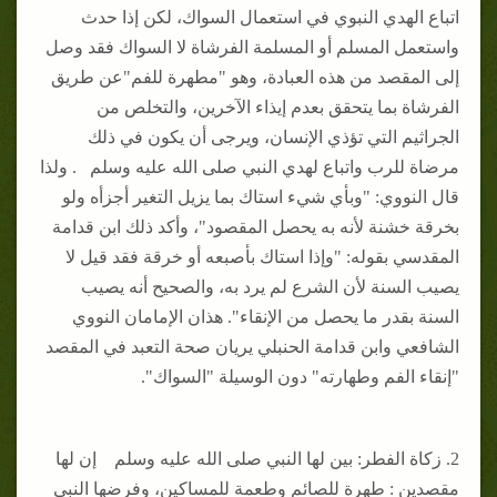
اتباع الهدي النبوي في استعمال السواك، لكن إذا حدث
واستعمل المسلم أو المسلمة الفرشاة لا السواك فقد وصل
إلى المقصد من هذه العبادة، وهو "مطهرة للفم"عن طريق
الفرشاة بما يتحقق بعدم إيذاء الآخرين، والتخلص من
الجراثيم التي تؤذي الإنسان، ويرجى أن يكون في ذلك
مرضاة للرب واتباع لهدي النبي صلى الله عليه وسلم . ولذا
قال النووي: "وبأي شيء استاك بما يزيل التغير أجزأه ولو
بخرقة خشنة لأنه به يحصل المقصود"، وأكد ذلك ابن قدامة
المقدسي بقوله: "وإذا استاك بأصبعه أو خرقة فقد قيل لا
يصيب السنة لأن الشرع لم يرد به، والصحيح أنه يصيب
السنة بقدر ما يحصل من الإنقاء". هذان الإمامان النووي
الشافعي وابن قدامة الحنبلي يريان صحة التعبد في المقصد
"إنقاء الفم وطهارته" دون الوسيلة "السواك".
2. زكاة الفطر: بين لها النبي صلى الله عليه وسلم إن لها
مقصدين : طهرة للصائم وطعمة للمساكين، وفرضها النبي