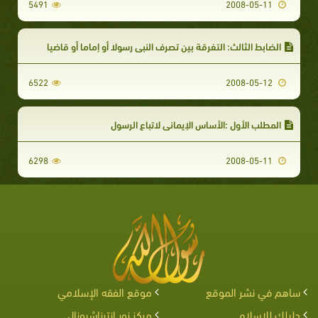
5491
2008-05-11
الضابط الثالث: التفرقة بين تصرف النبي رسولا أو إماما أو قاضيا
6522
2008-05-12
المطلب الأول :الأساس الإيمانى لاتباع الرسول
6298
2008-05-11
ساهم في نشر الموقع
موقع الفقه الإسلامي
دليلك للإسلام
مركز نور إنترناشيونال