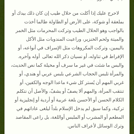
لاحرج عليك إذا أكلت من حلال طيب إن كان ذلك بيدك أو
بملعقة أو شوكة، على الأرض أو الطاولة طالما أخذت
بالواجب وهو الحلال الطيب وتركت المحرمات مثل الخمر
والميتة ولحم الخنزير، وراعيت المندوبات مثل الأكل
باليمين، وتركت المكروهات مثل الإسراف في أنواعه، أو
الإفراط في تناوله، أو نسيان ذكر الله تعالى أوله وآخره.
والبس ما شئت في غير ما سرف أو مخيلة كما نص الحديث،
والمرأة تلبس الحجاب الشرعي بلبس عربي أو هندي، أو
غربي المهم أن يُستر كل شيء ماعدا الوجه والكفين، أو
تنتقب المرأة، والمهم ألا يصفّ أو يشفّ، والأصل أن نتكلم
الكلام الحسن أو الأحسن بلغة عربية أو أردية أو إنجليزية أو
تركية، وكما سبق لم يدخل الإسلام بلداً ليلغى عاداتهم في
المطعم أو المشرب أو الملبس أواللغة، بل راعى المقاصد
وترك الوسائل لأعراف الناس.