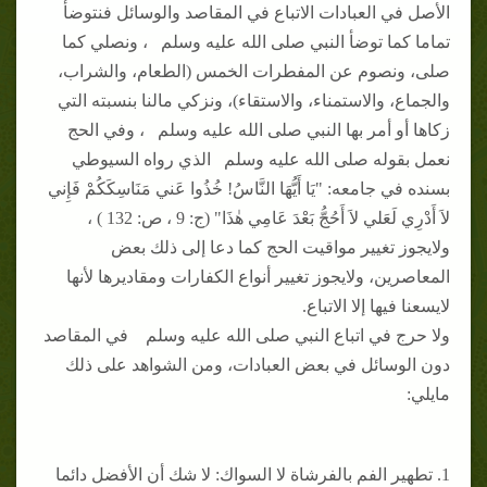
الأصل في العبادات الاتباع في المقاصد والوسائل فنتوضأ
تماما كما توضأ النبي صلى الله عليه وسلم ، ونصلي كما
صلى، ونصوم عن المفطرات الخمس (الطعام، والشراب،
والجماع، والاستمناء، والاستقاء)، ونزكي مالنا بنسبته التي
زكاها أو أمر بها النبي صلى الله عليه وسلم ، وفي الحج
نعمل بقوله صلى الله عليه وسلم الذي رواه السيوطي
بسنده في جامعه: "يَا أَيُّهَا النَّاسُ! خُذُوا عَني مَنَاسِكَكُمْ فَإِني
لاَ أَدْرِي لَعَلي لاَ أَحُجُّ بَعْدَ عَامِي هٰذَا" (ج: 9 ، ص: 132 ) ،
ولايجوز تغيير مواقيت الحج كما دعا إلى ذلك بعض
المعاصرين، ولايجوز تغيير أنواع الكفارات ومقاديرها لأنها
لايسعنا فيها إلا الاتباع.
ولا حرج في اتباع النبي صلى الله عليه وسلم في المقاصد
دون الوسائل في بعض العبادات، ومن الشواهد على ذلك
مايلي:
1. تطهير الفم بالفرشاة لا السواك: لا شك أن الأفضل دائما