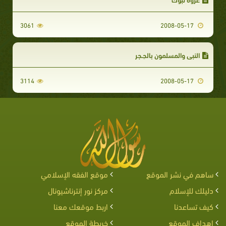
3061
2008-05-17
النبي والمسلمون بالحِـجر
3114
2008-05-17
ساهم في نشر الموقع
موقع الفقه الإسلامي
دليلك للإسلام
مركز نور إنترناشيونال
كيف تساعدنا
اربط موقعك معنا
اهداف الموقع
خريطة الموقع