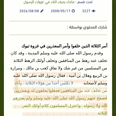
تحت قسم :
ماجاء بحرف التاء في غزوات الرسول
2026/08/08
2008/05/17
3227
شارك المحتوي بواسطة :
أمر الثلاثة الذين خلفوا وأمر المعذرين في
غزوة تبوك
وقدم رسول الله
صلى الله عليه وسلم
المدينة
، وقد
كان
تخلف عنه رهط من المنافقين وتخلف أولئك الرهط الثلاثة
من المسلمين من غير شك ولا نفاق
كعب بن مالك
، ومرارة
بن الربيع
وهلال بن أمية
،
فقال رسول الله
صلى الله عليه
لا تكلمن
أحدا من هؤلاء الثلاثة
،
وأتاه
وسلم لأصحابه
من تخلف عنه من المنافقين فجعلوا يحلفون له ويعتذرون
فصفح عنهم رسول الله
صلى الله عليه وسلم ولم يعذرهم
الله ولا رسوله . واعتزل المسلمون كلام أولئك النفر
الثلاثة
.