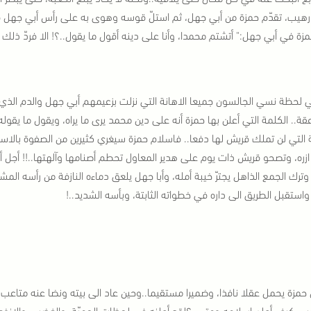
هيب، تقدّم حمزة من أبي جهل، ثم استلّ قوسه وهوى به على رأس أبي جهل ف
مزة في أبي جهل:
" أتشتم محمدا، وأنا على دينه أقول ما يقول..؟! الا فردّ ذلك
 لحظة نسي الجالسون جميعا الاهانة التي نزلت بزعيمهم أبي جهل والدم الذي
قة.. الكلمة التي أعلن بها حمزة أنه على دين محمد يرى ما يراه، ويقول ما يقوله.
ة التي لن تملك قريش لها دفعا.. فاسلام حمزة سيغري كثيرين من الصفوة بالاس
ازره، وتصحو قريش ذات يوم على هدير المعاول تحطم أصنامها وآلهتها..!!
أجل أ
وترك الجمع الذاهل يجترّ خيبة أمله، وأبا جهل يلعق دماءه النازفة من رأسه الم
واستقبل الطريق الى داره في خطواته الثابتة، وبأسه الشديد..!
 حمزة يحمل عقلا نافذا، وضميرا مستقيما..
وحين عاد الى بيته ونضا عنه متاعب
ب..
كيف أعلن اسلامه ومتى..؟
لقد أعلنه في لحظات الحميّة، والغضب، والانفعا