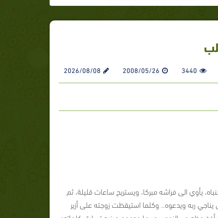
لب
2026/08/08
2008/05/26
3440
ه، يأوي الى فراشه مبركا، ويستريح ساعات قليلة، ثم
اجي ربه ويدعوه.. وكلما استيقظت زوجته على أزير
ويأخذ حظه من النوم، يجيبها ودموع عينيه تسابق كلماته: