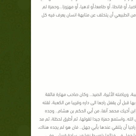
ا، أو قانطا، أو طامعا،أو لاهيا، أو مهزوزا...
وحمزة لم
من الطبيعي أن يتخلف عن متابهة انسان يعرف فيه كل
، ورياضته الأثيرة، الصيد.. وكان صاحب مهارة فائقة
قبل أن يقفل راجعا الى داره.
وقريبا من الكعبة، لقته
قي ابن أخيك محمد آنفا، من أبي الحكم بن هشام.. وجده
لله..
واستمع حمزة جيدا لقولها، ثم أطرق لحظة، ثم مد
يا أن يلتقي عندها بأبي جهل.. فان هو لم يجده هناك،
 أبا جهل في فنائها يتوسط نفرا من سادة قريش..
وفي