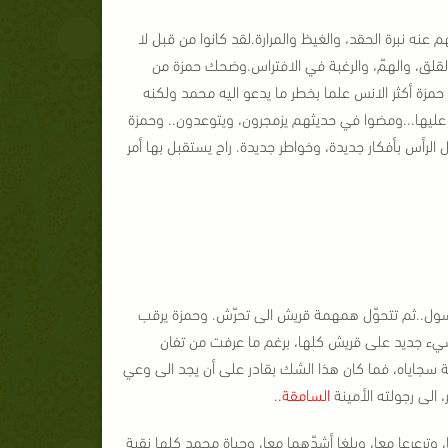
عنه نبرة الحقد، والغيظ والمرارة.
لقد كانوا من قبل لا
قلق، والهمّ، والرغبة في الافتراس.
وضحك حمزة من
مزة أكثر الانس علما بخطر ما يدعو اليه محمد ولكنه
ليها...
ومضوا في حديثهم يزمجرون، ويتوعدون.. وحمزة
لرأس بأفكار جديدة، وخواطر جديدة. راح يستقبل بها أمر
ول..
ثم تتحوّل همهمة قريش الى تحرّش. وحمزة يرقب
و شيء جديد على قريش كلها، برغم ما عرفت من تفان
جاياه، فما كان هذا الشك بقادر على أن يجد الى وعي
 الى رجولته الأمينة
السامقة..
 وترعرعا معا، وبلغا أشدّهما معا، وحياة محمد كلها نقية