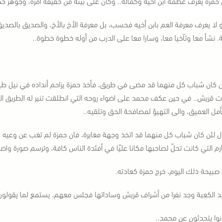
 حمزة يعرف عظمة ابن أخيه وكماله.. وكان على بيّنة من حقيقة أمره، وجوهر خص
 لا يعرف معرفة العم بابن أخيه فحسب، بل معرفة الأخ بالأخ، والصديق بالصدي
ة. نشأ معا وتآخيا معا، وسارا معا على الدرب من أوله خطوة خطوة..
ن كان شباب كل منهما قد مضى في طريق، فأخذ حمزة يزاحم أنداده في نيل طيب
 قريش.. في حين عكف محمد على اضواء روحه التي انطلقت تنير له الطريق الى
تأمل العميق، والى التهيؤ لمصافحة الحق وتلقيه..
ل لئن كان شباب كل منهما قد اتخذ وجهة مغايرة، فان حمزة لم تغب عن وعيه لح
رم التي كانت تحلّ لصاحبها مكانا عليّا في أفئدة الناس كافة، وترسم صورة وا
صبيحة ذلك اليوم، خرج حمزة كعادته.
د الكعبة وجد نفرا من أشراف قريش وساداتها فجلس معهم، يستمع لما يقولون
نوا يتحدثون عن محمد..