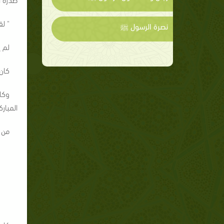
" لق
نصرة الرسول ﷺ
لم 
كان 
وكا
المبار
من 