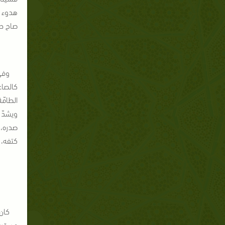
هدوء ر
صاح ح
وفي
كالصاع
الطامّ
ويشدّ 
صدره، 
كتفه، 
كان
من قري