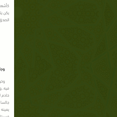
كأشعة 
يكن يت
الصدق 
وجا
وخر
فيه..
و
خادم ل
جالسا 
يمينه 
فسيتاب