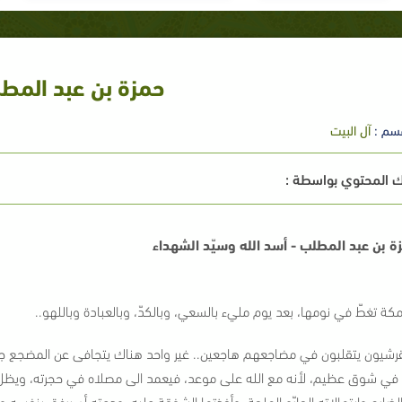
حمزة بن عبد المط
سم :
آل البيت
 المحتوي بواسطة :
ة بن عبد المطلب
- أسد الله وسيّد الشهداء
كة تغطّ في نومها، بعد يوم مليء بالسعي، وبالكدّ، وبالعبادة وباللهو..
قرشيون يتقلبون في مضاجعهم هاجعين.. غير واحد هناك يتجافى عن المضجع جنبا
ي شوق عظيم، لأنه مع الله على موعد، فيعمد الى مصلاه في حجرته، ويظل ين
لضارع وابتهالاته الحارّو الملحة، وأخذتها الشفقة عليه، ودعته أن يرفق بنفسه 