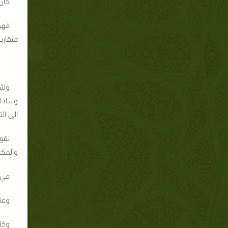
كان
فهو
متقارب
ولئ
وسادات
الى ال
نقو
والمكا
في 
وعن
وكا