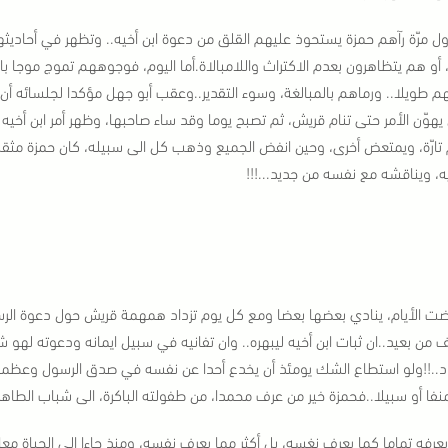
ل مرّة رآهم حمزة يستحوذ عليهم القلق من دعوة ابن أخيه.. وتظهر في أحاديثهم 
، أو هم يتظاهرون بعدم الاكتراث واللامبالاة.
أما اليوم، فوجوههم تموج موجا بال
هم طويلا.. ورماهم بالمبالغة، وسوء التقدير..
وعقب أبو جهل مؤكدا لجلسائه أن ح
ن يهوّن الأمر حتى تنام قريش، ثم تصبح يوما وقد ساء صاحبها، وظهر أمر ابن أخيه ع
تارّة، ويمتعض أخرى، وحين انفض الجميع وذهب كل الى سبيله، كان حمزة مثقل ا
يه، ويناقشه مع نفسه من جديد...!!!
ت الأيام، ينادي بعضها بعضا ومع كل يوم تزداد همهمة قريش حول دعوة الرس
 من بعيد..
ان ثبات ابن أخيه ليبهره.. وان تفانيه في سبيل ايمانه ودعوته له
.!!
ولو استطاع الشك يومئذ أن يخدع أحدا عن نفسه في صدق الرسول وعظمة س
نفا أو سبيلا..
فحمزة خير من عرف محمدا، من طفولته الباكرة، الى شباب الطاهر،
يعرفه تماما كما يعرف نغسه، بل أكثر مما يعرف نفسه، ومنذ جاءا الى الحياة معا،