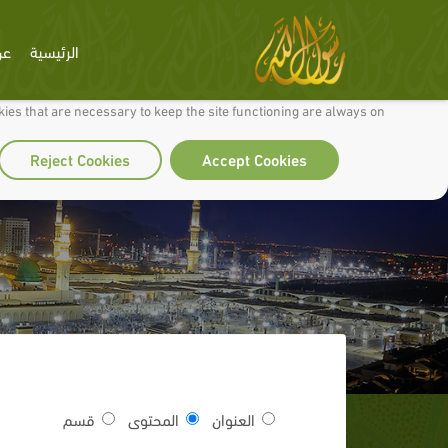
الرئيسية
عن
 to make our site work well for you and so we can continually improve it.
ies that are necessary to keep the site functioning are always on
Reject Cookies
Accept Cookies
العنوان
المحتوى
قسم