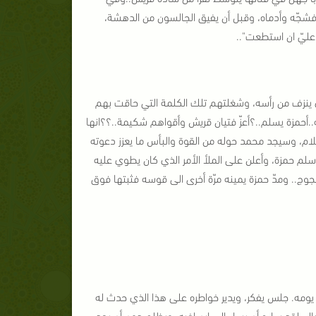
شجّه وأدماه، وقبل أن يفيق الجالسون من الدهشة،
 عليّ ان استطعت"..
 ينزف من رأسه، وشغلتهم تلك الكلمة التي حاقت بهم
.
أحمزة يسلم..؟
أعزّ فتيان قريش وأقواهم شكيمة..؟؟
انها
لام، وسيجد محمد حوله من القوة والبأس ما يعزز دعوته
سلم حمزة، وأعلن على الملأ الأمر الذي كان يطوي عليه
شجوج.. ومدّ حمزة يمينه مرّة أخرى الى قوسه فثبتها فوق
 يومه. جلس يفكر، ويدير خواطره على هذا الذي حدث له
ل..
لقد ساءه أن يساء الى ابن اخيه، ويظلم دون أن يجد