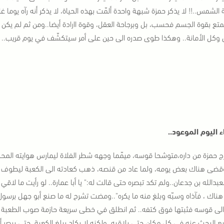
الشمس..!! لا يذكر حمزة شبهة واحدة ألمّت بهذه الحياة، لا يذكر أنه رآه يوما غاضب
متع بقوة الجسم فحسب، بل وبرجاحة العقل، وقوة اارادة أيضا..
ومن ثم لم يكن 
وكل الأمانة.. وهكذا طوى صدره الى حين على أمر سيتكشّف في يوم قريب..
ء اليوم الموعود..
ج حمزة من داره،متوشحا قوسه، ميمّما وجهه شطر الفلاة ليمارس هوايته المحببة
قضى هناك بعض يومه، ولما عاد من قنصه، ذهب كعادته الى الكعبة ليطوف بها 
عبدالله بن جدعان..
ولم تكد تبصره حتى قالت له:
" يا أبا عمارة.. لو رأيت ما لا
هناك ، فآذاه وسبّه وبلغ منه ما يكره"..
ومضت تشرح له ما صنع أبو جهل برسول ا
الى قوسه فثبتها فوق كتفه.. ثم انطلق في خطى سريعة حازمة صوب الطعبة راج
ع البحث عنه في كل مكان حتى يلاقيه..
ولكنه لا يكاد يبلغ الكعبة، حتى يبصر