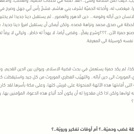
را، فيغضب له، وأخذته الحميّة لشرف بني هاشم، فشجّ رأس أبي جهل وصرخ في
الانسان دين آبائه وقومه... دين الدهور والعصور.. ثم يستقبل دينا جديدا لم يختبر
حظة في صدق محمد ونزاهة قصده..
ولكن أيمكن أن يستقبل امرؤ دينا جديد
صنع حمزة الآن..؟؟؟
وشرع يفكّر.. وقضى أياما، لا يهدأ له خاطر.. وليالي لا يرفأ ل
فسه كوسيلة الى المعرفة.
ذا، لم يكد حمزة يستعمل في بحث قضية الاسلام، ويوازن بين الدين القديم، وا
 الموروث الى دين آبائه.. والتهيّب الفطري الموروث من كل جيد.
واستيقظت كل ذ
ة التى أفاءتها هذه الآلهة المنحوتة على قريش كلها، وعلى مكة بأسرها.
لقد كان
ه لواءها.
ولكن اذا كان مقدورا له أن يكون أحد أتباع هذه الدعوة، المؤمنين بها،
؟
ة غضب وحميّة..؟ أم أوقات تفكير ورويّة..؟