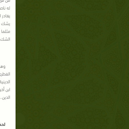
له ناص
يغادر 
يشك ل
مثلما 
الشك ن
وهك
الفطري
الديني
ابن أخي
الدين..
لحظ