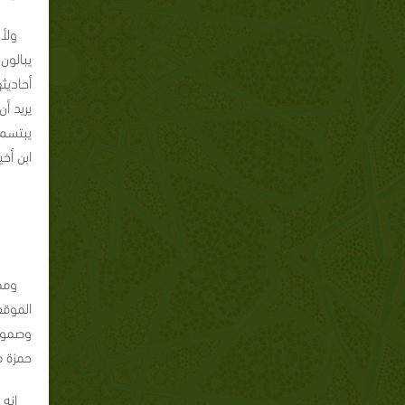
ولأو
يبالون
أحاديث
يريد أ
يبتسم 
ابن أخ
ومض
الموقف
وصمود.
حمزة م
انه 