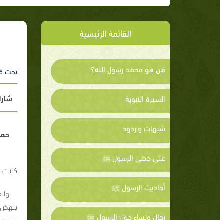
القائمة الرئيسية
من هو محمد رسول الله؟
تحت ق
شارك
السيرة النبوية
شبهات و ردود
حمز
على خطى الرسول ﷺ
كانت م
أحاديث الرسول ﷺ
وال
ينهض ف
رجال ونساء حول الرسول ﷺ
صدره ا