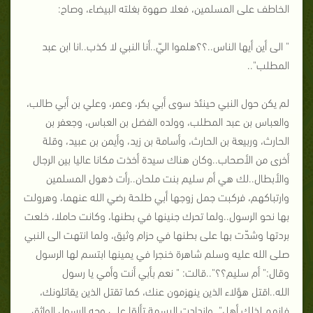
الخاطف على المسلمين، فعلا صهوة بغلته البيضاء، وصاح:
" الى أين أيها الناس..؟؟هلموا اليّ..أنا النبي لا كذب..انا ابن عبد
المطلب"..
لم يكن حول النبي حينئذ سوى أبي بكر، وعمر، وعلي بن أبي طالب،
والعباس بن عبد المطلب، وولده الفضل بن العباس، وجعفر بن
الحارث، وربيعة بن الحارث، وأسامة بن زيد، وأيمن بن عبيد، وقلة
أخرى من الأصحاب..وكان هناك سيدة أخذت مكانا عاليا بين الرجال
والأبطال..لك هي أم سليم بنت ملحان..رأت ذهول المسلمين
وارتباكهم، فركبت جمل زوجها أبي طلحة رضي الله عنهما، وهرولت
بها نحو الرسول..ولما تحرك جنينها في بطنها، وكانت حاملا، خلعت
بردتها وشدّت بها على بطنها في حزام وثيق، ولما انتهت الى النبي
صلى الله عليه وسلم شاهرة خنجرا في يمينها ابتسم لها الرسول
وقال:" أم سليم؟؟"..قالت: " نعم بأبي أنت وأمي يا رسول
الله..اقتل هؤلاء الذين ينهزمون عنك، كما تقتل الذين يقاتلونك،
فانهم لذلك أهل"..وازدادت البسمة تألقا على وجه الرسول الواثق