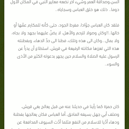
السنّ،وصداقة العمر.وشيء آخر نضعه معايير النبي في المكان الأول
دوما.. ذلك هو خلق العباس وسجاياه..
فلقد كان العباس جوّادا، مفرط الجود، حتى كأنه للمكارم عمّها أو
خالها..!!وكان وصولا للرحم والأهل، لا يضنّ عليهما بجهد ولا بجاه،
ولا بمال...وكان الى هذه وتلك، فطنا الى حدّ الدهاء، وبفطنته
هذه التي تعززها مكانته الرفيعة في قريش، استطاع أن يدرأ عن
الرسول عليه الصلاة والسلام حين يجهر بدعوته الكثير من الأذى
والسوء..
كان حمزة كما رأينا في حديثنا عنه من قبل يعالج بغي قريش،
وصلف أبي جهل بسيفه الماحق..أما العباس فكان يعالجها بفطنة
ودهاء أدّيا للاسلام من النفع مثلما أدّت السيوف المدافعة عن