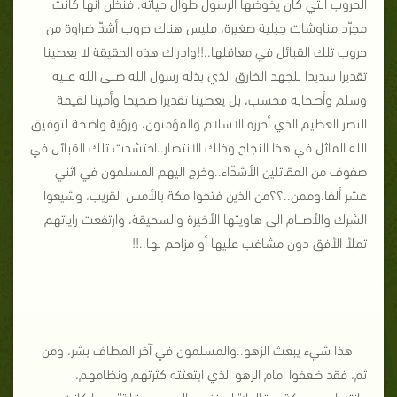
الحروب التي كان يخوضها الرسول طوال حياته. فنظن انها كانت
مجرّد مناوشات جبلية صغيرة، فليس هناك حروب أشدّ ضراوة من
حروب تلك القبائل في معاقلها..!!وادراك هذه الحقيقة لا يعطينا
تقديرا سديدا للجهد الخارق الذي بذله رسول الله صلى الله عليه
وسلم وأصحابه فحسب، بل يعطينا تقديرا صحيحا وأمينا لقيمة
النصر العظيم الذي أحرزه الاسلام والمؤمنون، ورؤية واضحة لتوفيق
الله الماثل في هذا النجاح وذلك الانتصار..احتشدت تلك القبائل في
صفوف من المقاتلين الأشدّاء..وخرج اليهم المسلمون في اثني
عشر ألفا.وممن..؟؟من الذين فتحوا مكة بالأمس القريب، وشيعوا
الشرك والأصنام الى هاويتها الأخيرة والسحيقة، وارتفعت راياتهم
تملأ الأفق دون مشاغب عليها أو مزاحم لها..!!
هذا شيء يبعث الزهو..والمسلمون في آخر المطاف بشر، ومن
ثم، فقد ضعفوا امام الزهو الذي ابتعثته كثرتهم ونظامهم،
وانتصارهم بمكة، وقالوا:" لن نغلب اليوم عن قلة".ولما كانت