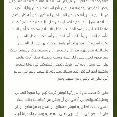
حقه وحماه..!!فالعباس لم يعلن اسلامه الا عام فتح مكة، مما جعل
بعض المؤرخين يعدونه مع الذين تأخر اسلامه..بيد أن روايات أخرى
من التاريخ تنبئ بأنه كان من المسلمين المبكّرين، غير أنه كان يكتم
اسلامه..يقول أبو رافع خادم الرسول صلى الله عليه وسلم:" كنت
غلاما للعباس بن عبد المطلب، وكان الاسلام قد دخلنا أهل البيت،
فأسلم العباس، وأسلمت أم الفضل، وأسلمت... وكان العباس
يكتم اسلامه"..هذه رواية أبو رافع يتحدث بها عن حال العباس
واسلامه قبل غزوة بدر..كان العباس اذن مسلما..وكان مقامه بمكة
بعد هجرة النبي صلى الله عليه وسلم وصحبه خطة أدت غايتها
على خير نسق..ولم تكن قريش تخفي شكوكها في نوايا العباس
ولكنها أيضا لم تكن تجد سبيلا لمحادّته، لا سيما وهو في ظاهر
أمره على ما يرضون من منهج ودين..
حتى اذا جاءت غزوة بدر رأتها قريش فرصة تبلو بها سريرة العباس
وحقيقته..والعباس أدهى من أن يغفل عن اتجاهات ذلك المكر
السيء الذي تعالج به قريش حسراتها، وتنسج به مؤامراتها..ولئن
كان قد نجح في ابلاغ النبي صلى الله عليه وسلم بالمدينة أنباء