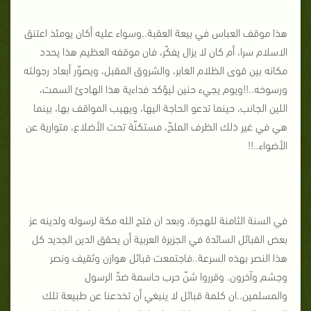
هذا موقف العباس في بيعة العقبة..وسواء عليه أكان يومئذ اعتنق
الاسلام سرا، أم كان لا يزال يفكّر، فان موقفه العظيم هذا يحدد
مكانه بين قوى الظلام الغابر، والشروق المقبل، ويصوّر أبعاد رجولته
ورسوخه..!!ويوم يجيء حنين ليؤكد فداءية هذا الهادئ السمت،
اللين الجانب، حينما تدعو الحاجة اليها، ويهيب المواقف بها، بينما
هي في غير ذلك الظرف الملحّ، مستكنّة تحت الأضلاع، متوارية عن
الأضواء..!!
في السنة الثامنة للهجرة، وبعد ان فتح الله مكة لرسوله ولدينه عز
بعض القبائل السائدة في الجزيرة العربية أن يحقق الدين الجديد كل
هذا النصر بهذه السرعة..فاجتمعت قبائل هوازن وثقيف ونصر
وجشم وآخرون. وقرروا شنّ حرب حاسمة ضدّ الرسول
والمسلمين..ان كلمة قبائل لا ينبغي أن تخدعنا عن طبيعة تلك