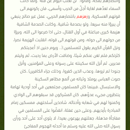
السماء تعدّهم لغاية أجلّ من الحرب وأسمى، فان ركونهم الى
قوتهم العسكرية، و
زهزهم
بانتصارهم الحربي، عمل غير صالح ينبغي
أن يبرؤا منه سريعا، ولو بصدمة شافية..وكانت الصدمة الشافية
هزيمة كبرى مباغتة في أول القتال، حتى اذا ضرعوا الى الله، وبرؤا
من حولهم الى حوله، ومن قوتهم الى قوته، انقلبت الهزيمة نصرا،
ونزل القرآن الكريم يقول للمسلمين:(.. ويوم حنين اذ أعجبتكم
كثرتكم فلم تغن عنكم شيئا، وضاقت الأرض بما رحبت، ثم وليتم
مدبرين. ثم أنزل الله سكينته على رسوله وعلى المؤمنين، وأنزل
جنودا لم تروها، وعذب الذين كفروا، وذلك جزاء الكافرين)..كان
صوت العباس يومئذ وثباته من ألمع مظاهر السكينة
والاستبسال..فبينما كان المسلمون مجتمعين في أحد أودية تهامة
ينتظرون مجيء عدوّهم، كان المشركون قد سبقوهم الى الوادي
وكمنوا لهم في شعابه وأحنائه، شاحذين أسلحتهم، ممسكين زمام
المبادرة بأيديهم..وعلى حين غفلة، انقضّوا على المسلمين في
مفاجأة مذهلة، جعلتهم يهرعون بعيدا، لا يلوي أحد على أحد.ورأى
رسول الله صلى الله عليه وسلم ما أحدثه الهجوم المفاجئ