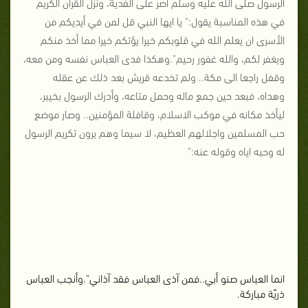
الرسول صلى الله عليه وسلم أصرّ على الفدية، ونزل القرآن الكريم
في هذه المناسبة يقول:" يا ايها النبي قل لمن في أيديكم من
الأسرى ان يعلم الله في قلوبكم خيرا يؤتكم خيرا مما أخذ منكم
ويغفر لكم، والله غفور رحيم".وهكذا فدى العباس نفسه ومن معه،
وقفل راجعا الى مكة.. ولم تخدعه قريش بعد ذلك عن عقله
وهداه، فبعد حين جمع ماله وحمل متاعه، وأدرك الرسول بخيبر،
ليأخذ مكانه في موكب الاسلام، وقافلة المؤمنين.. وصار موضع
حب المسلمين واجلالهم العظيم، لا سيما وهم يرون تكريم الرسول
له وحبه اياه وقوله عنه:"
انما العباس صنو أبي..فمن آذى العباس فقد آذاني".وأنجب العباس
ذريّة مباركة.