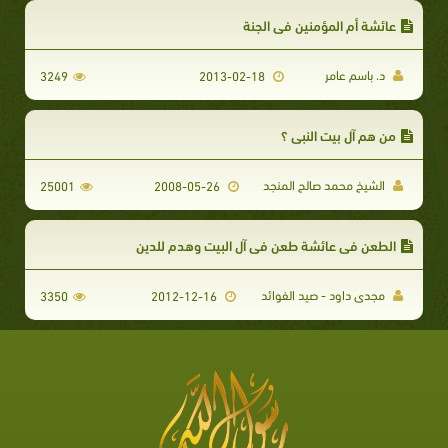
عائشة أم المؤمنين في الجنة
د. باسم عامر
3249
2013-02-18
من هم آل بيت النبي ؟
الشيخ محمد صالح المنجد
25001
2008-05-26
الطعن في عائشة طعن في آل البيت وهدم للدين
مجدى داود - صيد الفوائد
3350
2012-12-16