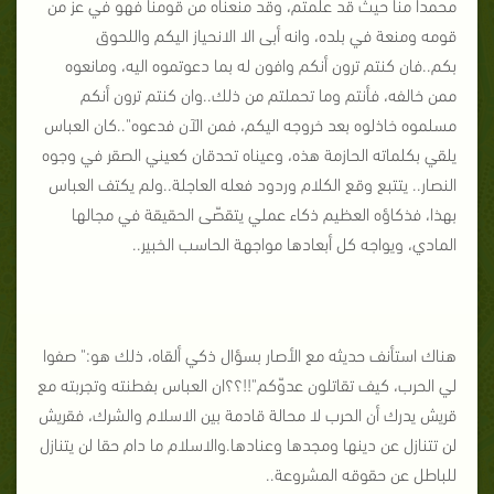
محمدا منا حيث قد علمتم، وقد منعناه من قومنا فهو في عز من
قومه ومنعة في بلده، وانه أبى الا الانحياز اليكم واللحوق
بكم..فان كنتم ترون أنكم وافون له بما دعوتموه اليه، ومانعوه
ممن خالفه، فأنتم وما تحملتم من ذلك..وان كنتم ترون أنكم
مسلموه خاذلوه بعد خروجه اليكم، فمن الآن فدعوه"..كان العباس
يلقي بكلماته الحازمة هذه، وعيناه تحدقان كعيني الصقر في وجوه
النصار.. يتتبع وقع الكلام وردود فعله العاجلة..ولم يكتف العباس
بهذا، فذكاؤه العظيم ذكاء عملي يتقصّى الحقيقة في مجالها
المادي، ويواجه كل أبعادها مواجهة الحاسب الخبير..
هناك استأنف حديثه مع الأصار بسؤال ذكي ألقاه، ذلك هو:" صفوا
لي الحرب، كيف تقاتلون عدوّكم"!!؟؟ان العباس بفطنته وتجربته مع
قريش يدرك أن الحرب لا محالة قادمة بين الاسلام والشرك، فقريش
لن تتنازل عن دينها ومجدها وعنادها.والاسلام ما دام حقا لن يتنازل
للباطل عن حقوقه المشروعة..