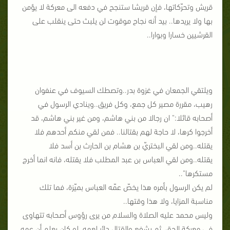
قريش وتحرّكاتها، فإن قريشا ستنجح في دفعه الى معركة لا يؤمن
بها ولا يريدها.. بيد أنه نجاح موقوت لن يلبث حتى ينقلب على
القرشيين خسارا وبوارا..
ويلتقي الجمعان في غزوة بدر..وتصطك السيوف في عنفوان
رهيب، مقررة مصير كل جمع، وكل فريق..وينادي الرسول في
أصحابه قائلا:" ان رجالا من بني هاشم، ومن غير بني هاشم، قد
أخرجوا كرها، لا حاجة لهم بقتالنا.. فمن لقي منكم أحدهم فلا
يقتله..ومن لقي البختريّ بن هشام بن الحارث بن أسد فلا
يقتله..ومن لقي العباس بن عبد المطلب فلا يقتله، فانه انما أخرج
مستكرها"..
لم يكن الرسول بأمره هذا يخصّ عمّه العباس بميّزة، فما تلك
مناسبة المزايا، ولا هذا وقتها..
وليس محمد عليه الصلاة والسلام من يرى رؤوس أصحابه تتهاوى
في معركة الحق، ثم يشفع والقتال دائر لعمه، لو كان يعلم أن عمه