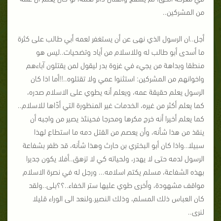
من المشركين..
أجل..ان الرسول الذي نهى عن أن يستغفر لعمه أبي طالب على كثرة
ما أسدى أبو طالب له وللاسلام من أياد وتضحيات..ليس هو
منطقا وبداهة من يجيء في غزوة بدر ليقول لمن يقتلون آباءهم
واخوانهم من المشركين: استثنوا عمي ولا تقتلوه..!!أما اذا كان
الرسول يعلم حقيقة عمه، ويعلم أنه يطوي على الاسلام صدره،
كما يعلم أكثر من غيره، الخدمات غير المنظورة التي أدّاها للاسلام..
كما يعلم أخيرا أنه خرج مكرها ومحرجا فحينئذ يصير من واجبه أن
ينقذ من هذا شأنه، وأن يعصم من القتل دمه ما استطاع لهذا
سبيلا..واذا كان أبو البختري بن حارث وهذا شأنه، قد ظفر بشفاعة
الرسول لدمه حتى لا يهدر، ولحياته كي لا تزهق..أفلا يكون جديرا
بهذه الشفاعة، مسلم يكتم اسلامه... ورجل له في نصرة الاسلام
مواقف مشهودة، وأخرى طوي عليها ستر الخفاء..؟؟بلى..ولقد
كان العباس ذلك المسلم، وذلك النصير.ولنعد الى الوراء قليلا
لنرى..