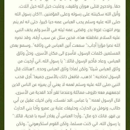
حقا..وتدحرج قتلى هوزان وثقيف، وغلبت خيل الله خيل اللات،
وأنزل الله سكينته على رسوله وعلى المؤمنين..!!!كان رسول الله
صلى الله عليه وسلم يحب العباس عمه حبا كبيرا، حتى انه لم ينم
يوم انتهت غزوة بدر، وقضى عمه ليله في الأسر.ولم يخف النبي
عليه السلام عاطفته هذه، فحين سئل عن سبب أرقه، وقد نصره
الله نصرا مؤزرا أجاب:" سمعت أنين العباس في وثاقه"..وسمع بعض
المسلمين كلمات الرسول، فأسرع الى مكان الأسرى، وحلّ وثاق
العباس، وعاد فأخبر الرسول قائلا:" يا رسول الله..اني أرخيت من
وثاق العباس شيئا".ولكن لماذا وثاق العباس وحده..؟هنالك قال
الرسول لصاحبه:" اذهب، فافعل ذلك بالأسرى جميعا".أجل فحب
النبي صلى الله عليه وسلم لعمه لا يعني أن يميزه عن الناس الذين
تجمعهم معه ظروف مماثلة.وعندما تقرر أخذ الفدية من الأسرى،
قال الرسول لعمه:" يا عباس..افد نفسك، وابن اخيك عقيل بن أبي
طالب، ونوفل بن الحارث، وحليفك عتبة بن عمرو وأخا بني الحارث
بن فهر، فانك ذو مال"..وأردا العباس أن يغادر أسره با فدية، قائلا:"
يا رسول الله، اني كنت مسلما، ولكن القوم استكرهوني"..ولكن