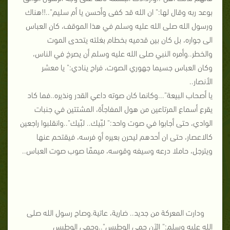
بوعد ربه وقال لها:" ان الله قد كفى وأحسن يا أم سليم"..!!هناك
ورسول الله صلى الله عليه وسلم في هذا الموقف، كان العباس
الى جواره، بل كان بين قدميه بخطام بغلته يتحدى الموت
والخطر..وأمره النبي صلى الله عليه وسلم أن يصرخ في الناس،
وكان العباس جسيما جهوري الصوت، فراح ينادي:" يا معشر
الأنصار..
يا أصحاب البيعة"...وكانما كان صوته داعي القدر ونذيره..فما كاد
يقرع أسماع المرتاعين من هول المفاجأة، المشتتين في جنبات
الوادي، حتى أجابوا في صوت واحد:" لبّيك.. لبّيك"..وانقلبوا راجعين
كالاعصار، حتى ان أحدهم ليحرن بعيره أو فرسه، فيقتحم عنها
ويترجل، حاملا درعه وسيفه وقوسه، ميممّا صوب صوت العباس..
ودارت المعركة من جديد.. ضارية، عاتية.وصاح رسول الله صلى
الله عليه وسلم:" الآن حمي الوطيس"..وحمي الوطيس