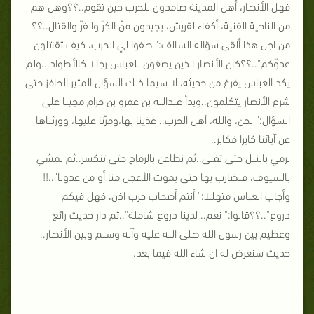
فهل الأنصار، أهل المدينة صامدون للحرب حين تقوم..؟؟وهل هم
من الناحية الفنية، أكفاء لقريش، يجيدون فنّ الكرّ والفرّ والقتال..؟؟
من اجل هذا ألقى سؤاله السالف:" صفوا لي الحرب، كيف تقاتلون
عدوّكم"..؟؟كان الأنصار الذين يصغون للعباس رجالا كالأطواد...ولم
يكد العباس يفرغ من حديثه، لا سيما ذلك السؤال المثير الحافز حتى
شرع الأنصار يتكلمون..وبدأ عبدالله بن عمرو بن حرام مجيبا على
السؤال:" نحن، والله، أهل الحرب.. غذينا بها،ومرّنا عليها، وورثناها
عن آبائنا كابرا فكابر..
نرمي بالنبل حتى تفنى..ثم نطاعن بالرماح حتى تنكسر..ثم نمشي
بالسيوف، فنضارب بها حتى يموت الأعجل منا أو من عدونا"..!!
وأجاب العباس متهللا:" أنتم أصحاب حرب اذن، فهل فيكم
دروع"..؟؟قالوا:" نعم.. لدينا دروع شاملة"..ثم دار حديث رائع
وعظيم بين رسول الله صلى الله عليه وآله وسلم وبين الأنصار..
حديث سنعرض له ان شاء الله فيما بعد.