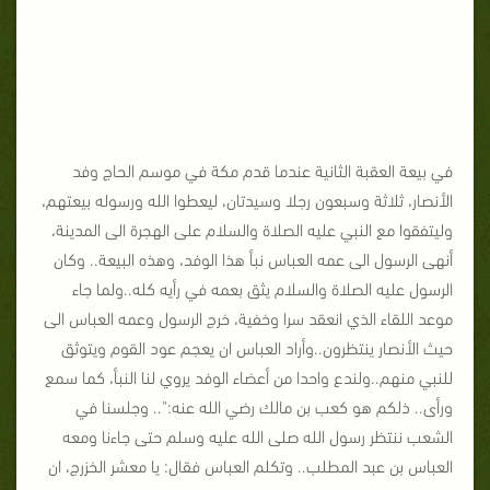
في بيعة العقبة الثانية عندما قدم مكة في موسم الحاج وفد
الأنصار، ثلاثة وسبعون رجلا وسيدتان، ليعطوا الله ورسوله بيعتهم،
وليتفقوا مع النبي عليه الصلاة والسلام على الهجرة الى المدينة،
أنهى الرسول الى عمه العباس نبأ هذا الوفد، وهذه البيعة.. وكان
الرسول عليه الصلاة والسلام يثق بعمه في رأيه كله..ولما جاء
موعد اللقاء الذي انعقد سرا وخفية، خرج الرسول وعمه العباس الى
حيث الأنصار ينتظرون..وأراد العباس ان يعجم عود القوم ويتوثق
للنبي منهم..ولندع واحدا من أعضاء الوفد يروي لنا النبأ، كما سمع
ورأى.. ذلكم هو كعب بن مالك رضي الله عنه:".. وجلسنا في
الشعب ننتظر رسول الله صلى الله عليه وسلم حتى جاءنا ومعه
العباس بن عبد المطلب.. وتكلم العباس فقال: يا معشر الخزرج، ان