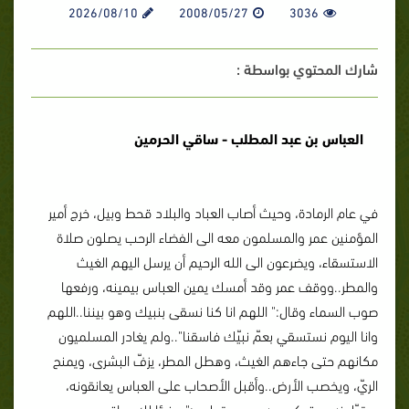
2026/08/10
2008/05/27
3036
شارك المحتوي بواسطة :
العباس بن عبد المطلب - ساقي الحرمين
في عام الرمادة، وحيث أصاب العباد والبلاد قحط وبيل، خرج أمير
المؤمنين عمر والمسلمون معه الى الفضاء الرحب يصلون صلاة
الاستسقاء، ويضرعون الى الله الرحيم أن يرسل اليهم الغيث
والمطر..ووقف عمر وقد أمسك يمين العباس بيمينه، ورفعها
صوب السماء وقال:" اللهم انا كنا نسقى بنبيك وهو بيننا..اللهم
وانا اليوم نستسقي بعمّ نبيّك فاسقنا"..ولم يغادر المسلميون
مكانهم حتى جاءهم الغيث، وهطل المطر، يزفّ البشرى، ويمنح
الريّ، ويخصب الأرض..وأقبل الأصحاب على العباس يعانقونه،
ويقبّلونه، ويتبركون به وهم يقولون:" هنيئا لك.ساقي