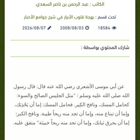
الكاتب : عبد الرحمن بن ناصر السعدي
تحت قسم :
بهجة قلوب الأبرار في شرح جوامع الأخبار
2026/08/07
2008/08/03
18584
شارك المحتوي بواسطة :
عن أبي موسى الأشعري رضي الله عنه قال: قال رسول
الله صلى الله عليه وسلم : "مثل الجليس الصالح والسوء:
كحامل المسك، ونافخ الكِير. فحامل المسك: إما أن يَحْذِيَك،
وإما أن تبتاع منه، وإما أن تجد منه ريحاً طيبة. ونافخ الكير:
إما أن يحرق ثيابك، وإما أن تجد منه ريحاً خبيثة" متفق عليه.