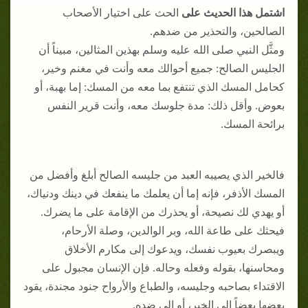
اشتمل هذا الحديث على
الحث على اختيار الأصحاب
الصالحين، والتحذير من ضدهم.
ومثَّل النبي صلى الله عليه وسلم بهذين المثالين، مبيناً أن
الجليس الصالح: جميع أحوالك معه وأنت في مغنم وخير،
كحامل المسك الذي تنتفع بما معه من المسك: إما بهبة، أو
بعوض. وأقل ذلك: مدة جلوسك معه، وأنت قرير النفس
برائحة المسك.
فالخير الذي يصيبه العبد من جليسه الصالح أبلغ وأفضل من
المسك الأذفر، فإنه إما أن يعلمك ما ينفعك في دينك ودنياك،
أو يهدي لك نصيحة، أو يحذرك من الإقامة على ما يضرك.
فيحثك على طاعة الله، وبر الوالدين، وصلة الأرحام،
ويبصرك بعيوب نفسك، ويدعوك إلى مكارم الأخلاق
ومحاسنها، بقوله وفعله وحاله. فإن الإنسان مجبول على
الاقتداء بصاحبه وجليسه، والطباع والأرواح جنود مجندة، يقود
بعضها بعضاً إلى الخير، أو إلى ضده.