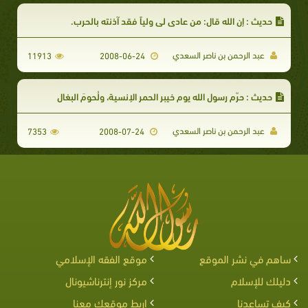
حديث : إن الله قال: من عادى لي ولياً فقد آذنته بالحرب.
عبد الرحمن بن ناصر السعدي
11913
2008-06-24
حديث : حرّم رسول الله يوم خيبر الحمر الإنسية، ولُحومَ البغال
عبد الرحمن بن ناصر السعدي
7353
2008-07-24
ساهم في نشر الموقع
موقع الفقه الإسلامي
دليلك للإسلام
مركز نور إنترناشيونال
كيف تساعدنا
اربط موقعك معنا