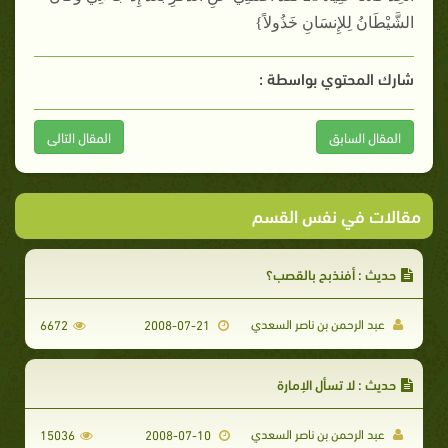
الشَّيْطَانُ لِلإِنسَانِ خَذُولاً}
شارك المحتوي بواسطة :
المقال السابق
المقال التالى
مقالات في نفس القسم
حديث : أفنذبح بالقصب؟
عبد الرحمن بن ناصر السعدي
6672
2008-07-21
حديث : لا تسأل الإمارة
عبد الرحمن بن ناصر السعدي
15036
2008-07-10