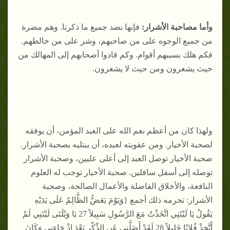
وأما مصاحبة الأشرار:
فإنها بضد جميع ما ذكرنا. وهم مضرة
من جميع الوجوه على من صاحبهم، وشر على من خالطهم.
فكم هلك بسببهم أقوام. وكم قادوا أصحابهم إلى المهالك من
حيث يشعرون ومن حيث لا يشعرون.
ولهذا كان من أعظم نعم الله على العبد المؤمن، أن يوفقه
لصحبة الأخيار. ومن عقوبته لعبده، أن يبتليه بصحبة الأشرار.
صحبة الأخيار توصل العبد إلى أعلى عليين، وصحبة الأشرار
توصله إلى أسفل سافلين. صحبة الأخيار توجب له العلوم
النافعة، والأخلاق الفاضلة والأعمال الصالحة، وصحبة
الأشرار: تحرمه ذلك أجمع {وَيَوْمَ يَعَضُّ الظَّالِمُ عَلَى يَدَيْهِ
يَقُولُ يَا لَيْتَنِي اتَّخَذْتُ مَعَ الرَّسُولِ سَبِيلاً 27 يَا وَيْلَتَى لَيْتَنِي لَمْ
أَتَّخِذْ فُلانًا خَلِيلاً 28 لَقَدْ أَضَلَّنِي عَنِ الذِّكْرِ بَعْدَ إِذْ جَاءنِي وَكَانَ