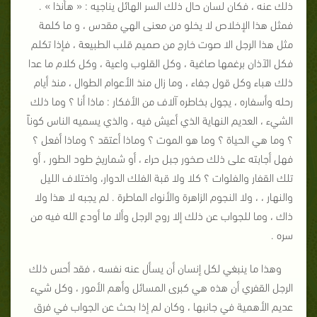
ذلك عنه ، فكان لسان حال ذلك السر الهائل يناجيه : « هأنذا » .
فمثل هذا الإخلاص لا يخلو من معنى الهي مقدس ، و ما كلمة
مثل هذا الرجل الا صوت خارج من صميم قلب الطبيعة ، فإذا تكلم
فكل الآذان برغمها صاغية ، وكل القلوب واعية ، وكل كلام ما عدا
ذلك هباء وكل قول جفاء ، وما زال منذ الأعوام الطوال ، منذ أيام
رحله وأسفاره ، يجول بخاطره آلاف من الأفكار : ماذا أنا ؟ وما ذلك
الشيء ، العديم النهاية الذي أعيش فيه ، والذي يسميه الناس كوناً
؟ وما هي الحياة ؟ وما هو الموت ؟ وماذا أعتقد ؟ وماذا أفعل ؟
فهل أجابته على ذلك صخور جبل حراء ، أو شماريخ طود الطور ، أو
تلك القفار والفلوات ؟ كلا ولا قبة الفلك الدوار، واختلاف الليل
والنهار ، ، ولا النجوم الزاهرة والأنواء الماطرة . لم يجبه لا هذا ولا
ذاك ، وما للجواب عن ذلك إلا روح الرجل وألا ما أودع الله فيه من
سره .
وهذا ما ينبغي لكل إنسان أن يسأل عنه نفسه ، فقد أحس ذلك
الرجل القفري أن هذه هي كبرى المسائل وأهم الأمور ، وكل شيء
عديم الأهمية في جانبها ، وكان لم إذا بحث عن الجواب في فرق