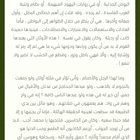
اليونان الجدلية ، أو في روايات اليهود المبهمة ، أو نظام وثنية
العرب الفاسدة ، لم يجده . وقد قلت إن أهم خصائص البطل ، وأول
صفاته وأخرها ، هي أن ينظر من خلال الظواهر إلى البواطن ، فأما
العادات والاستعمالات والاعتبارات والاصطلاحات ، فينبذها حميدة
كانت أو رديئة . وكان يقول في نفسه : ( هذه الأوثان التي يعبدها
القوم لا بد من أن يكون وراءها ودونها شيء ما هي لم إلا رمز له
وإشارة إليه ، وألا فهي باطل وزور ، وقطع من الخشب لا تضير ولا
تنفع ) .
وما لهذا الرجل والأصنام ، وأنى تؤثر في مثله أوثان ولو رصعت
بالنجوم لا بالذهب ، ولو عبدها الجحاجح من عدنان والأقيال من
حمير، أي خير له في هذه ولو عبدها الناس كافة ؟ إنه في وادٍ
وهم في واد، هم يعمهون في ضلالهم ، وهو ماثل بين يدي
الطبيعة قد سطعت لعينيه الحقيقة الهائلة ، فإما أن يجيبها و إلا
فقد حبط سعيه ، وكان من الخاسرين. فلتجبها يا محمد، أجب ، لابد
من أن توجد الجواب ، أيزعم الكاذبون أنه الطمع وحب الدنيا هو
الذي أقام محمداً وأثاره ؟ حمق وأيم الله ، وسخافة وهوس، أي