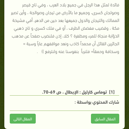
فائدة لمثل هذا الرجل في جميع بلاد العرب ، وفي تاج قيصر
وصولجان كسرى، وجميع ما بالأرض من تيجان وصوالجة ، وأين تصير
الممالك والتيجان والدول جميعها بعد حين من الدهر، أفي مشيخة
مكة ، وقضيب مفضض الطرف ، أو في ملك كسري و تاج ذهبي
الذؤابة منجاة للمرء ومظفرة ؟ كلا، إذن فلنضرب صفحاً عن مذهب
الجائرين القائل أن محمداً كاذب ونعد مواقفهم عاراً وسبة »
وسخافة وحمقأ» فلنربأ بنفوسنا عنه ولنترفع )) .
[1]
توماس كارليل : الإبطال ، ص 69-70.
شارك المحتوي بواسطة :
المقال السابق
المقال التالى