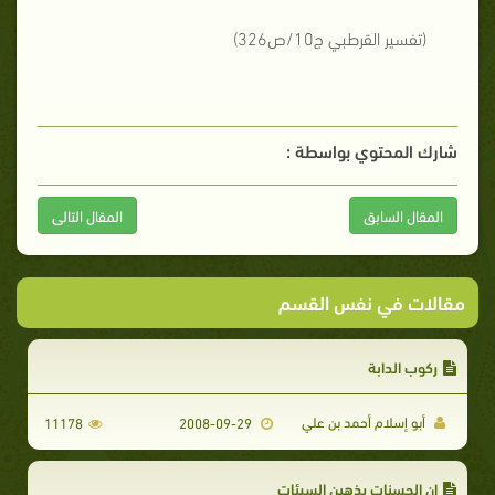
(تفسير القرطبي ج10/ص326)
شارك المحتوي بواسطة :
المقال السابق
المقال التالى
مقالات في نفس القسم
ركوب الدابة
أبو إسلام أحمد بن علي
11178
2008-09-29
إن الحسنات يذهبن السيئات