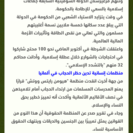
وتتهم قرغيزستان الدولة السوفيتية السابقة جماعات
إسلامية بالسعي للإطاحة بالحكومة.
في وقت يتزايد الاستياء الشعبي من الحكومة في الدولة
التي يبلغ عدد سكانها خمسة ملايين نسمة أغلبيتهم
مسلمون والتي تعاني من نقص الطاقة وتأثيرات الأزمة
المالية العالمية.
واعتقلت الشرطة في أكتوبر الماضي نحو 100 محتج شاركوا
في احتجاجات بالشوارع خلال عطلة إسلامية. وأدانت محاكم
32 منهم "بالتشدد الإسلامي".
منظمات إنسانية تدين حظر الحجاب في ألمانيا
من جهة أخرت انقدت
منظمة "هيومن رايتس ووتش" قرارًا
يمنع المدرسات المسلمات من ارتداء الحجاب أمام تلاميذهن
في نصف الأقاليم الألمانية وأكدت أنه تمييز خطير بحق
النساء والإسلام.
وجاء في تقرير صدر عن المنظمة الحقوقية أن هذا النوع من
القوانين يمثل تمييزًا بين الجنسين والديانات وينتهك الحقوق
الأساسية لنساء.