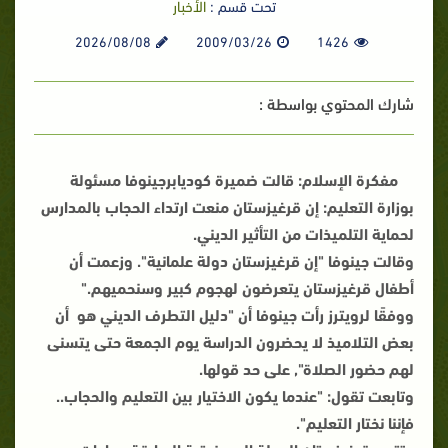
تحت قسم :
الأخبار
2026/08/08
2009/03/26
1426
شارك المحتوي بواسطة :
مفكرة الإسلام
: قالت ضميرة كوديابرجينوفا مسئولة
بوزارة التعليم: إن قرغيزستان منعت ارتداء الحجاب بالمدارس
لحماية التلميذات من التأثير الديني.
وقالت جينوفا "إن قرغيزستان دولة علمانية". وزعمت أن
أطفال قرغيزستان يتعرضون لهجوم كبير وسنحميهم."
ووفقًا لرويترز رأت جينوفا أن "دليل التطرف الديني هو أن
بعض التلاميذ لا يحضرون الدراسة يوم الجمعة حتى يتسنى
لهم حضور الصلاة", على حد قولها.
وتابعت تقول: "عندما يكون الاختيار بين التعليم والحجاب..
فإننا نختار التعليم".