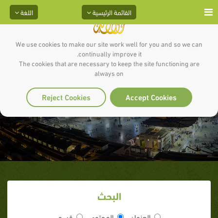
القائمة الرئيسية
اللغة
We use cookies to make our site work well for you and so we can
continually improve it.
The cookies that are necessary to keep the site functioning are
always on
بحيرى الراهب
Reject Cookies
Accept Cookies
البحث
العنوان
المحتوى
قسم