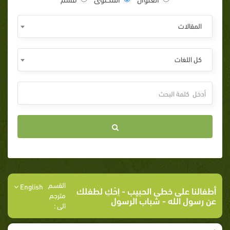
المقالات
كل اللغات
القسم
English
أطفالنا على خطى الحبيب
-
اِحْكِ لطفلك
مترجم
عن رسول الله
- شباب الرسول
الى :