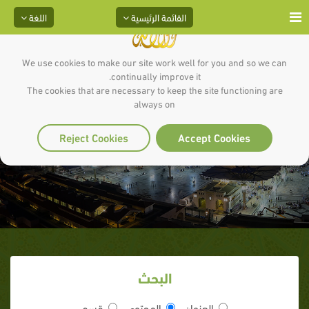
القائمة الرئيسية
اللغة
We use cookies to make our site work well for you and so we can
continually improve it.
The cookies that are necessary to keep the site functioning are
always on
شباب الرسول
Reject Cookies
Accept Cookies
البحث
العنوان
المحتوى
قسم