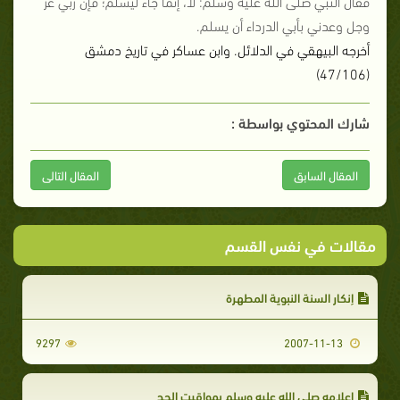
فقال النبي صلى الله عليه وسلم: لا، إنما جاء ليسلم؛ فإن ربي عز
وجل وعدني بأبي الدرداء أن يسلم.
أخرجه البيهقي في الدلائل. وابن عساكر في تاريخ دمشق
(47/106)
شارك المحتوي بواسطة :
المقال السابق
المقال التالى
مقالات في نفس القسم
إنكار السنة النبوية المطهرة
9297
2007-11-13
إعلامه صلى الله عليه وسلم بمواقيت الحج