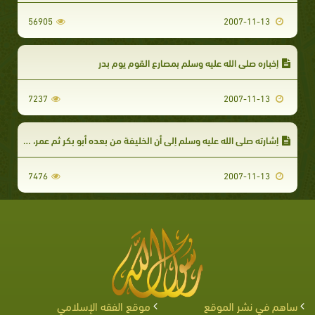
56905
2007-11-13
إخباره صلى الله عليه وسلم بمصارع القوم يوم بدر
7237
2007-11-13
إشارته صلى الله عليه وسلم إلى أن الخليفة من بعده أبو بكر ثم عمر، وإشارته إلى قصر خلافة الصديق
7476
2007-11-13
ساهم في نشر الموقع
موقع الفقه الإسلامي