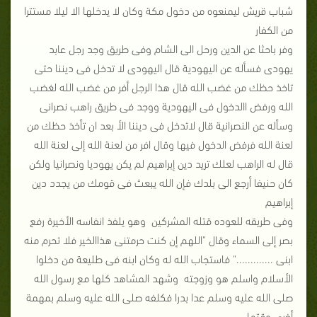
شباب قريش ليمنعوه من دخول مكة
وكان لا يدخلها الا ليلا مستترا
من الكفار
وفر باحثا عن الدين ورحل الى الشام وفى طريق وجد رجل عابد
يهودى
فسأله عن اليهودية قال اليهودى لا تدخل فى ديننا حتى
تاخذ حظك من غضب الله
قال هذا الرجل أفر من غضب الله لغضب
الله ورفض االدخول فى اليهودية
ووجد فى طريق راهب نصرانى
وسأله عن النصرانية قال لاتدخل فى ديننا الأ بعد ان تأخذ حظك من
لعنة الله
فرفض الدخول فيها وقال افر من لعنة الله إلى لعنة الله
قال له الراهب لعلك تريد دين إبراهيم لم يكن يهوديا ونصرانيا ولكن
كان حنيفا
أرجع الى بلدك فإن الله يبعث فى قومك من يجدد دين
إبراهيم
وفى طريقه للعوده قتله المشركين
وهو يلفذ انفاسه الأخيرة رفع
بصر إلى السماء وقال
"اللهم إن كنت حرمتنى هذاالخير فلا تحرم منه
ابنى ............."
فاستجاب الله له وكان ابنه فى طليعة من دخلوا
الأسلام
واسلم هو وزوجته
وشهد المشاهد كلها مع رسول الله
صلى الله عليه وسلم عدا بدرا فكلفه صلى الله عليه
وسلم بمهمة
أخرى وقتها