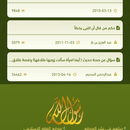
9848
2010-03-13
حكم من قال أن النبي يخطأ
عبد العزيز بن باز
5079
2011-11-03
سؤال عن صحة حديث ( أيما امرأة سألت زوجها طلاقها) وقصة طلاق امرأة ثابت بن قيس ؟
عبدالرحمن السحيم
34462
2013-04-16
ساهم في نشر الموقع
موقع الفقه الإسلامي