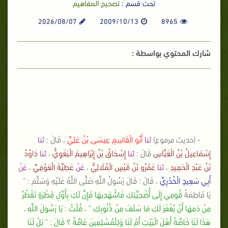
تحت قسم :
تصحيح المفاهيم
2026/08/07
2009/10/13
8965
شارك المحتوي بواسطة :
- (حديث مرفوع)
ثنا
أَبُو الْقَاسِمِ عِيسَى بْنُ عَلِيٍّ
، قَالَ :
ثنا
إِسْمَاعِيلُ بْنُ الْعَبَّاسِ
قَالَ :
ثنا
إِسْحَاقُ بْنُ إِبْرَاهِيمَ الْبَغَوِيُّ
،
ثنا
دَاوُدُ
بْنُ عَبْدِ الْحَمِيدِ
،
ثنا
عَمْرُو بْنُ قَيْسٍ الْمُلَائِيُّ
،
عَنْ
عَطِيَّةَ الْعَوْفِيِّ
،
عَنْ
أَبِي سَعِيدٍ الْخُدْرِيِّ
، قَالَ : قَالَ رَسُولُ اللَّهِ صَلَّى اللَّهُ عَلَيْهِ وَسَلَّمَ : "
يَا فَاطِمَةُ
قُومِي إِلَى أُضْحِيَّتِكِ فَاشْهَدِيهَا فَإِنَّ لَكِ بِأَوَّلِ قَطْرَةٍ تَقْطُرُ
مِنْ دَمِهَا أَنْ يُغْفَرَ لَكِ مَا سَلَفَ مِنْ ذُنُوبِكِ " ، قُلْتُ : يَا رَسُولَ اللَّهِ ،
هَذَا لَنَا خَاصَّةً أَهْلَ الْبَيْتِ أَمْ لَنَا وَلِلْمُسْلِمِينَ عَامَّةً ؟ قَالَ : " بَلْ لَنَا