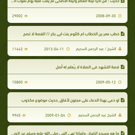
حديث : من أحيا ليلة الفطر وليلة الأضحى لم يمت قلبه يوم تموت القلوب _ موضوع
29002
2008-09-30
خطب عمر بن الخطاب ام كلثوم بنت ابي بكر // القصة لا تصح
الشيخ / عبد الرحمن السحيم
11443
2013-04-11
قصة التشهد في الصلاة لا يـُعلم له أصل
15800
2009-05-12
لو دعي بهذا الدعاء على مجنون لأفاق_حديث موضوع مكذوب
الشيخ عبد الرحمن السحيم
9945
2009-01-04
ما هو مسجد الضرار ، ولماذا نهى النبي صلى الله عليه وسلم عن الصلاة فيه ؟