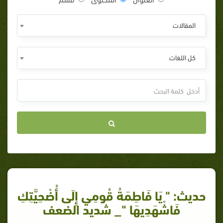
المقالات
كل اللغات
حديث: " يَا فَاطِمَةُ قُومِي إِلَى أُضْحِيَّتِكِ
فَاشْهَدِيهَا "_ شديد الضعف