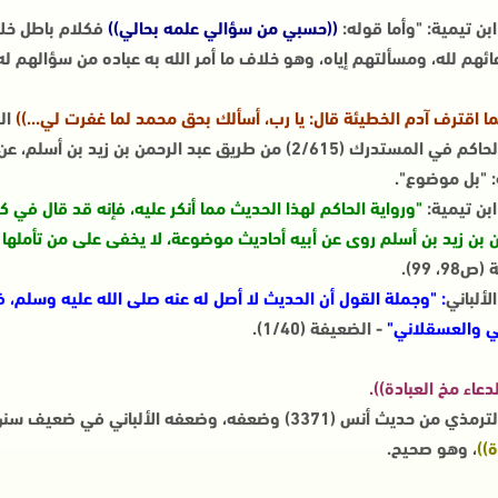
بن تيمية: "وأما قوله:
((حسبي من سؤالي علمه بحالي))
فكلام باطل خلاف
ئهم لله، ومسألتهم إياه، وهو خلاف ما أمر الله به عباده من سؤالهم له صلاح
ما اقترف آدم الخطيئة قال: يا رب، أسألك بحق محمد لما غفرت لي...))
ال
رواه الحاكم في المستدرك (2/615) من طريق عبد الرحمن بن
: "بل موضوع".
بن تيمية:
"ورواية الحاكم لهذا الحديث مما أنكر عليه، فإنه قد قال في
 بن زيد بن أسلم روى عن أبيه أحاديث موضوعة، لا يخفى على من تأملها 
ص98، 99).
لألباني
: "وجملة القول أن الحديث لا أصل له عنه صلى الله عليه وسلم، ف
ي والعسقلاني"
- الضعيفة (1/40).
لدعاء مخ العبادة)).
يث أنس (3371) وضعفه، وضعفه الألباني في ضعيف سنن الترمذي (3611)، ويغني عنه حديث:
ة))
، وهو صحيح.