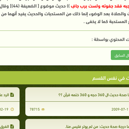
جبه فقد جفوته ولست برب جاف
ٍ
)) حديث موض
والصلاة بعد الوضوء إنما ذلك من المستحبات والحديث يفيد أنهما من ال
 المستحبة كما لا يخفى .
 المحتوي بواسطة :
ال السابق
ت في نفس القسم
صحة حديث ال 360 حجه و 360 ختمه قرآن ؟؟
الرد ع
2018-02-19
78715
 درجة صحة حديث: من لم يوتر فليس منا.
الفرق 