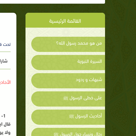
القائمة الرئيسية
من هو محمد رسول الله؟
تحت ق
شارك
السيرة النبوية
شبهات و ردود
الأحاد
على خطى الرسول ﷺ
أحاديث الرسول ﷺ
1-
قال اب
ولا يو
رجال ونساء حول الرسول ﷺ