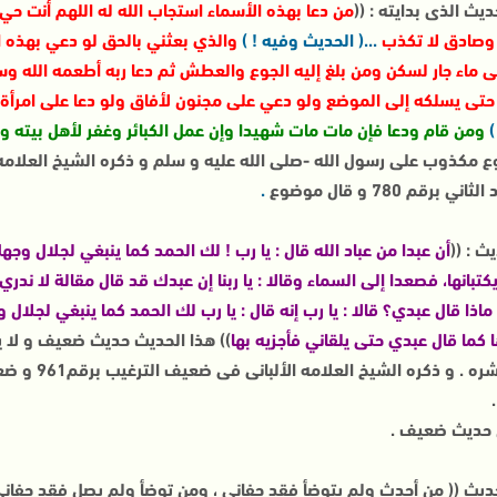
من دعا بهذه الأسماء استجاب الله له اللهم أنت حي
صادق لا تكذب
...( الحديث وفيه ! )
والذي بعثني بالحق لو دعي بهذه ا
لى ماء جار لسكن ومن بلغ إليه الجوع والعطش ثم دعا ربه أطعمه الله و
 حتى يسلكه إلى الموضع ولو دعي على مجنون لأفاق ولو دعا على امرأة 
)
ومن قام ودعا فإن مات مات شهيدا وإن عمل الكبائر وغفر لأهل بيته وم
 مكذوب على رسول الله -صلى الله عليه و سلم و ذكره الشيخ العلامه 
اني برقم 780 و قال موضوع
.
أن عبدا من عباد الله قال : يا رب ! لك الحمد كما ينبغي لجلال 
تبانها، فصعدا إلى السماء وقالا : يا ربنا إن عبدك قد قال مقالة لا ندري
ماذا قال عبدي؟ قالا : يا رب إنه قال : يا رب لك الحمد كما ينبغي لجلا
ا كما قال عبدي حتى يلقاني فأجزيه بها
)) هذا الحديث حديث ضعيف و لا يج
 حديث ضعيف .
حديث (( من أحدث ولم يتوضأ فقد جفاني ، ومن توضأ ولم يصل فقد جفاني