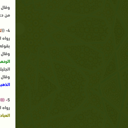
وقال ا
من دعا
4- ((
ل
بقوله
وقال ا
الرحمن
الجليلة (
وقال ا
الذهب
5
- ((ا
رواه الترمذي من حد
العباد