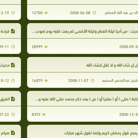
لد بن عبد الله المصلح
2010-12-19
12700
2008-06-08
يث : من أحيا ليلة الفطر وليلة الأضحى لم يمت قلبه يوم تموت القلوب _ موضوع
قراءة 
2008-09-11
28999
 إن شاء الله و لا تقل إنشاء الله
حديث:
شيخ عبدالرحمن السحيم
2008-10-12
14879
2008-11-07
ابة ( صلى ) أو ( صلم) أو ( ص ) بعد ذكر محمد صلى الله عليه وسلم غير مشروع
الفرق ب
2010-07-22
8393
يصح قول رمضان كريم وإنما نقول شهر مبارك
صيام ي