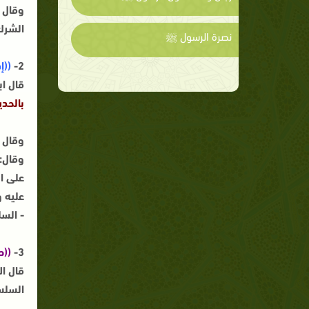
وقال ا
الشرك 
نصرة الرسول ﷺ
2-
((إ
قال اب
بالحد
وقال ا
وقال:
على ال
عليه و
- السل
3-
((ح
قال ال
السلسلة