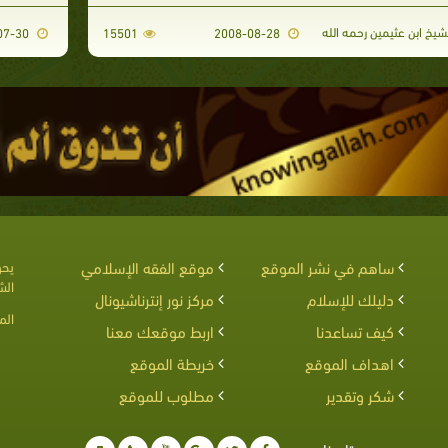
شيخ ابن عثيمين رحمه الله
2008-07-30
15501
2008-08-28
ساهم في نشر الموقع
موقع الفقه الإسلامي
يحق
الش
دليلك للإسلام
مركز نور إنترناشيونال
الم
كيف تساعدنا
اربط موقعك معنا
اهداف الموقع
خريطة الموقع
شكر وتقدير
مطلوب للموقع