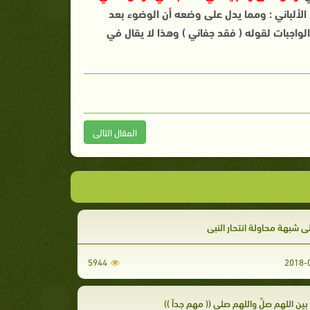
وع [ الضعيفة (44)] وقال الألباني : ومما يدل على وضعه أن الوضوء بعد
واجبات لقوله ( فقد جفاني ) وهذا لا يقال في
المقال التالى
لى شبهة محاولة انتحار النبي
5944
بين اللهم صلِّ واللهم صلي (( مهم جداً ))