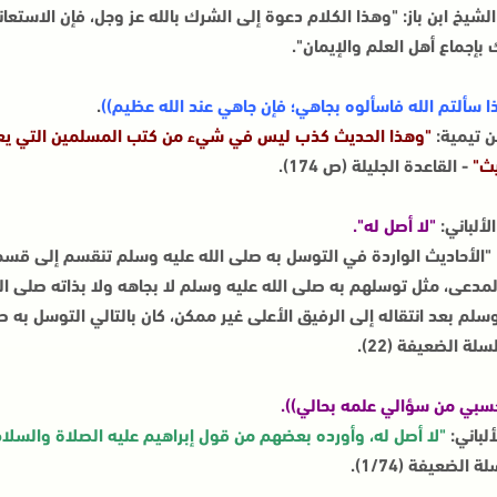
لشيخ ابن باز: "وهذا الكلام دعوة إلى الشرك بالله عز وجل، فإن الاستعا
بإجماع أهل العلم والإيمان".
ذا سألتم الله فاسألوه بجاهي؛ فإن جاهي عند الله عظيم))
.
ن تيمية:
"وهذا الحديث كذب ليس في شيء من كتب المسلمين التي يعتمد
يث"
- القاعدة الجليلة (ص 174).
لألباني:
"لا أصل له".
 "الأحاديث الواردة في التوسل به صلى الله عليه وسلم تنقسم إلى قسمي
مدعى، مثل توسلهم به صلى الله عليه وسلم لا بجاهه ولا بذاته صلى الل
سلم بعد انتقاله إلى الرفيق الأعلى غير ممكن، كان بالتالي التوسل به 
سلة الضعيفة (22).
سبي من سؤالي علمه بحالي)).
ألباني:
"لا أصل له، وأورده بعضهم من قول إبراهيم عليه الصلاة والسلام
 الضعيفة (1/74).