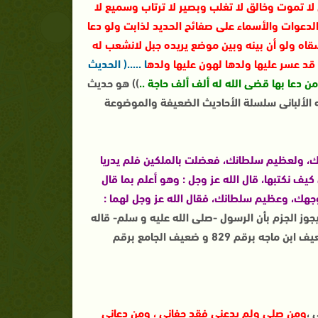
 لا تموت وخالق لا تغلب وبصير لا ترتاب وسميع لا
لدعوات والأسماء على صفائح الحديد لذابت ولو دعا
سقاه ولو أن بينه وبين موضع يريده جبل لانشعب له
قد عسر عليها ولدها لهون عليها ولده
ا .....( الحديث
ن دعا بها قضى الله له ألف ألف حاجة ..
)) هو حديث
الألبانى سلسلة الأحاديث الضعيفة والموضوعة
وجهك، ولعظيم سلطانك، فعضلت بالملكين فلم يدريا
 كيف نكتبها، قال الله عز وجل : وهو أعلم بما قال
ل وجهك، وعظيم سلطانك، فقال الله عز وجل لهما :
وز الجزم بأن الرسول -صلى الله عليه و سلم- قاله
و لا نشره . و ذكره الشيخ العلامه الألبانى فى ضعيف الترغيب برقم961 و ضعيف ابن ماجه برقم 829 و ضعيف الجامع برقم
 ،
ومن صلى ولم يدعني فقد جفاني ، ومن دعاني