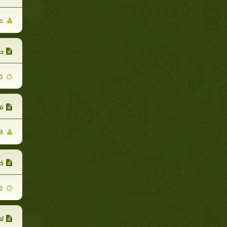
خا
حد
2008-09-30
قل
ال
كت
2008-12-30
لا