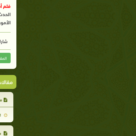
فلم أ
الحدث 
الأمور
شارك
المق
مقالا
ما 
2009-07-11
ما