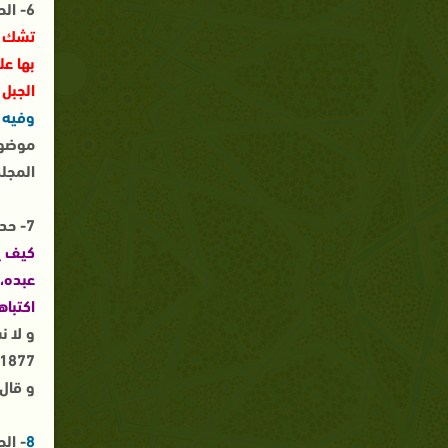
6- الحديث الذى بدايته : ((
تشك و
بها ع
الجبل
وفيه 
موضوع
المجلد الث
7- حديث : ((
كيف يك
عبده، 
اكتباه
1877.
و قال
8
- ال