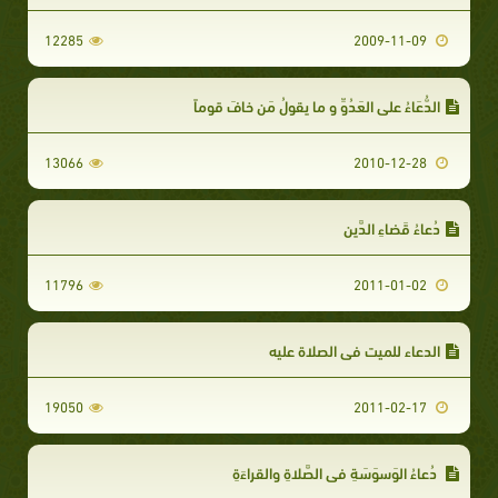
12285
2009-11-09
الدُّعَاءُ على العَدُوِّ و ما يقولُ مَن خافَ قوماً
13066
2010-12-28
دُعاءُ قَضاءِ الدَّينِ
11796
2011-01-02
الدعاء للميت في الصلاة عليه
19050
2011-02-17
دُعاءُ الوَسوَسَةِ في الصَّلاةِ والقراءَةِ