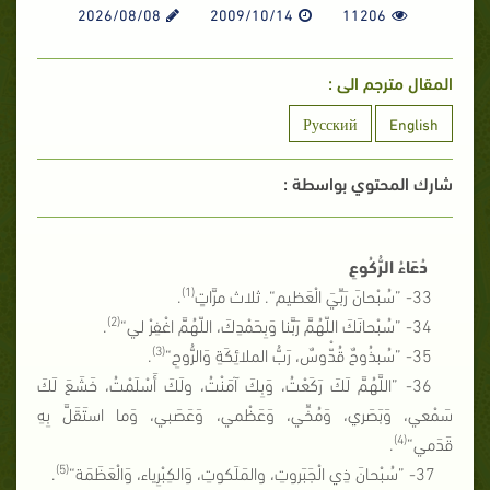
2026/08/08
2009/10/14
11206
المقال مترجم الى :
Русский
English
شارك المحتوي بواسطة :
دُعَاءُ الرُّكُوعِ
(1)
33- ”سُبْحانَ رَبِّيَ الْعَظيم“. ثلاث مرَّاتٍ
.
(2)
34- ”سُبْحانَكَ اللّهُمَّ رَبَّنا وَبِحَمْدِكَ، اللّهُمَّ اغْفِرْ لي“
.
(3)
35- ”سُبذُوحٌ قُدّْوسٌ، رَبُّ الملائِكَةِ وَالرُّوحِ“
.
36- ”اللَّهُمَّ لَكَ رَكَعْتُ، وَبِكَ آمَنْتُ، ولَكَ أَسْلَمْتُ، خَشَعَ لَكَ
سَمْعي، وَبَصَري، وَمُخِّي، وَعَظْمي، وَعَصَبي، وَما استَقَلَّ بِهِ
(4)
قَدَمي“
.
(5)
37- ”سُبْحانَ ذِي الْجَبَروتِ، والمَلَكوتِ، وَالكِبْرِياء، وَالْعَظَمَة“
.