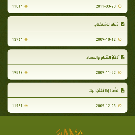
11014
2011-03-20
دُعَاءُ الاسْتِفْتاحِ
13764
2009-10-12
أذكَارُ الصَّباحِ والمَساءِ
19568
2009-11-22
الدُّعاءُ إذا تَقَلَّبَ ليلاً
11931
2009-12-23