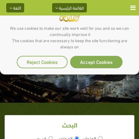
القائمة الرئيسية
اللغة
We use cookies to make our site work well for you and so we can
continually improve it.
The cookies that are necessary to keep the site functioning are
always on
دُعَاءُ الرُّكُوعِ
Reject Cookies
Accept Cookies
البحث
العنوان
المحتوى
قسم