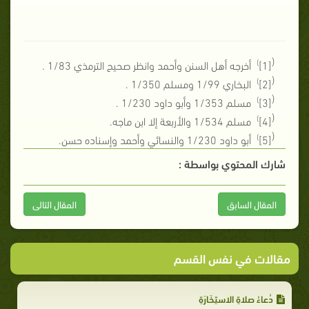
(
)
[1]
أخرجه أهل السنن وأحمد وانظر صحيح الترمذي 1/83 .
(
)
[2]
البخاري 1/99 ومسلم 1/350 .
(
)
[3]
مسلم 1/353 وأبو داود 1/230 .
(
)
[4]
مسلم 1/534 والأربعة إلا ابن ماجه.
(
)
[5]
أبو داود 1/230 والنسائي وأحمد وإسناده حسن.
شارك المحتوي بواسطة :
المقال السابق
المقال التالى
مقالات في نفس القسم
دُعاءُ صلاةِ الاستِخَارَةِ